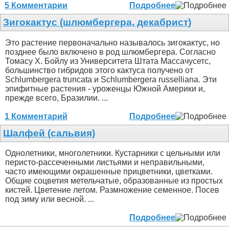
5 Комментарии
Подробнее
Зигокактус (шлюмбергера, декабрист)
Это растение первоначально называлось зигокактус, но
позднее было включено в род шлюмбергера. Согласно
Томасу Х. Бойлу из Университета Штата Массачусетс,
большинство гибридов этого кактуса получено от
Schlumbergera truncata и Schlumbergera russelliana. Эти
эпифитные растения - уроженцы Южной Америки и,
прежде всего, Бразилии. ...
1 Комментарий
Подробнее
Шалфей (сальвия)
Однолетники, многолетники. Кустарники с цельными или
перисто-рассеченными листьями и неправильными,
часто имеющими окрашенные прицветники, цветками.
Общие соцветия метельчатые, образованные из простых
кистей. Цветение летом. Размножение семенное. Посев
под зиму или весной. ...
Подробнее