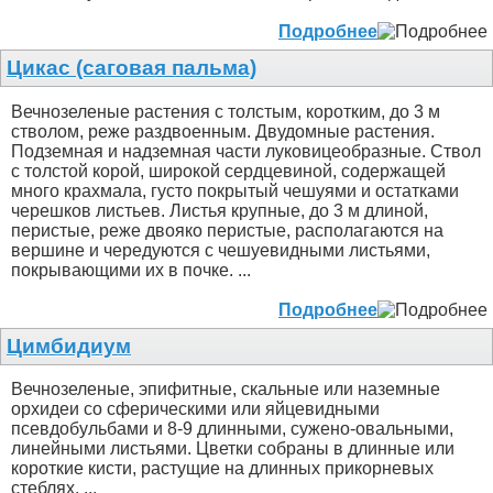
Подробнее
Цикас (саговая пальма)
Вечнозеленые растения с толстым, коротким, до 3 м
стволом, реже раздвоенным. Двудомные растения.
Подземная и надземная части луковицеобразные. Ствол
с толстой корой, широкой сердцевиной, содержащей
много крахмала, густо покрытый чешуями и остатками
черешков листьев. Листья крупные, до 3 м длиной,
перистые, реже двояко перистые, располагаются на
вершине и чередуются с чешуевидными листьями,
покрывающими их в почке. ...
Подробнее
Цимбидиум
Вечнозеленые, эпифитные, скальные или наземные
орхидеи со сферическими или яйцевидными
псевдобульбами и 8-9 длинными, сужено-овальными,
линейными листьями. Цветки собраны в длинные или
короткие кисти, растущие на длинных прикорневых
стеблях. ...