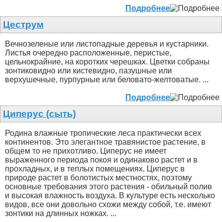
Подробнее
Цеструм
Вечнозеленые или листопадные деревья и кустарники.
Листья очередно расположенные, перистые,
цельнокрайние, на коротких черешках. Цветки собраны
зонтиковидно или кистевидно, пазушные или
верхушечные, пурпурные или беловато-желтоватые. ...
Подробнее
Циперус (сыть)
Родина влажные тропические леса практически всех
континентов. Это элегантное травянистое растение, в
общем то не прихотливо. Циперус не имеет
выраженного периода покоя и одинаково растет и в
прохладных, и в теплых помещениях. Циперус в
природе растет в болотистых местностях, поэтому
основные требования этого растения - обильный полив
и высокая влажность воздуха. В культуре есть несколько
видов, все они довольно схожи между собой, т.е. имеют
зонтики на длинных ножках. ...