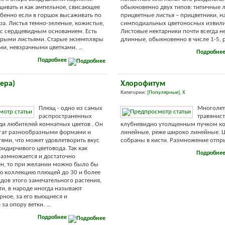
ивать и как ампельное, свисающее
обыкновенно двух типов: типичные л
обенно если в горшок высаживать по
прицветные листья – прицветники, н
ра. Листья темно-зеленые, кожистые,
симподиальных цветоносных извили
 с сердцевидным основанием. Есть
Листовые нектарники почти всегда н
трыми листьями. Старые экземпляры
длинные, обыкновенно в числе 1-5, ре
ми, невзрачными цветками. ...
Подробне
Подробнее
ера)
Хлорофитум
Категории:
[Популярные]
,
Х
Плющ - одно из самых
Многолет
распространенных
травянист
ди любителей комнатных цветов . Он
клубневидно утолщенным пучком ко
огат разнообразными формами и
линейные, реже широко линейные. Ц
ями, что может удовлетворить вкус
собраны в кисти. Размножение отпры
ридирчивого цветовода. Так как
Подробне
азмножается и достаточно
н, то при желании можно было бы
ю коллекцию плющей до 30 и более
дов этого замечательного растения,
ти, в народе иногда называют
рное, за его вьющиеся и
а опору ветки. ...
Подробнее