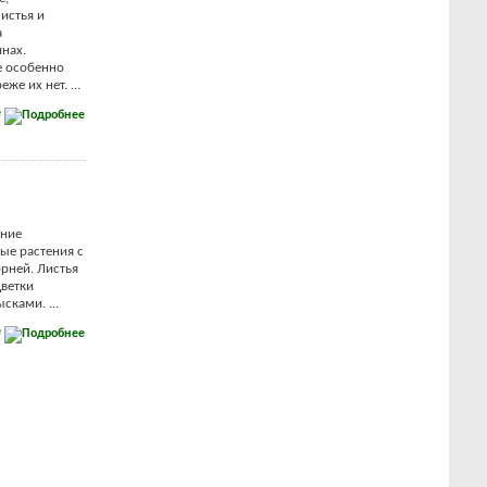
истья и
а
нах.
е особенно
же их нет. ...
е
ние
ые растения с
рней. Листья
ветки
сками. ...
е