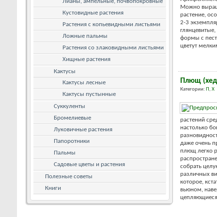
Лианы, ампельные, почвопокровные
Можно выращ
Кустовидные растения
растение, ос
2-3 экземпля
Растения с копьевидными листьями
глянцевитые,
Ложные пальмы
формы с пес
цветут мелки
Растения со злаковидными листьями
Хищные растения
Кактусы
Плющ (хед
Кактусы лесные
Категории:
П
,
Х
Кактусы пустынные
Суккуленты
Бромелиевые
растений сре
настолько б
Луковичные растения
разновидност
Папоротники
даже очень п
плющ легко р
Пальмы
распростране
Садовые цветы и растения
собрать целу
различных ви
Полезные советы
которое, кста
Книги
вьюном, наве
цепляющиеся з