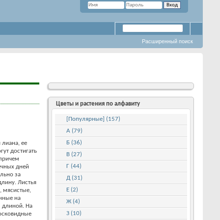
Расширенный поиск
Цветы и растения по алфавиту
[Популярные] (157)
А (79)
Б (36)
 лиана, ее
гут достигать
В (27)
 причем
Г (44)
ечных дней
льно за
Д (31)
длину. Листья
Е (2)
, мясистые,
нные на
Ж (4)
м длиной. На
З (10)
восковидные