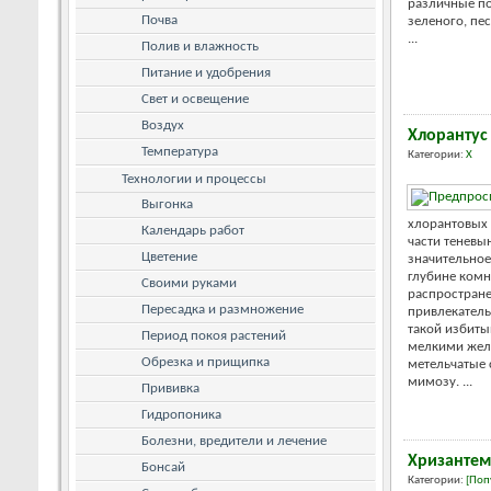
различные по
Почва
зеленого, пе
...
Полив и влажность
Питание и удобрения
Свет и освещение
Воздух
Хлорантус
Температура
Категории:
Х
Технологии и процессы
Выгонка
хлорантовых
Календарь работ
части теневы
Цветение
значительное
глубине комн
Своими руками
распростране
Пересадка и размножение
привлекатель
такой избиты
Период покоя растений
мелкими жел
Обрезка и прищипка
метельчатые 
мимозу. ...
Прививка
Гидропоника
Болезни, вредители и лечение
Хризантем
Бонсай
Категории:
[Поп