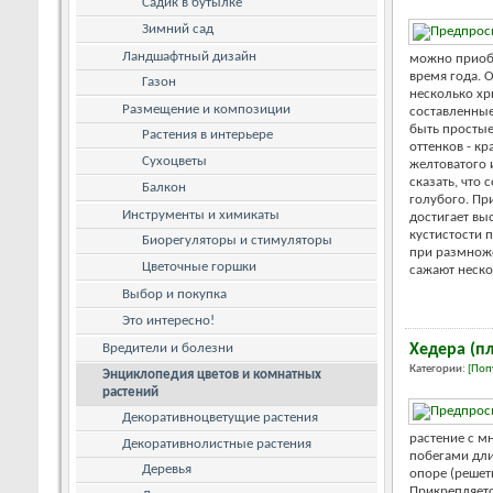
Садик в бутылке
Зимний сад
Ландшафтный дизайн
можно приоб
время года. 
Газон
несколько хр
Размещение и композиции
составленные
быть просты
Растения в интерьере
оттенков - кр
Сухоцветы
желтоватого 
сказать, что 
Балкон
голубого. Пр
Инструменты и химикаты
достигает вы
кустистости 
Биорегуляторы и стимуляторы
при размнож
Цветочные горшки
сажают нескол
Выбор и покупка
Это интересно!
Вредители и болезни
Хедера (
Категории:
[Поп
Энциклопедия цветов и комнатных
растений
Декоративноцветущие растения
растение с 
Декоративнолистные растения
побегами дли
Деревья
опоре (решет
Прикрепляет