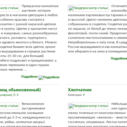
Прекрасное комнатное
Отличает
растение, которое
разнообр
рести в магазине цветущим в любое
маленькие карликовые кустарники и 
Особенно красиво смотрятся
м высотой. Цветут мелкими цветочка
изантем с разной окраской цветков
собранными в соцветия. Соцветия р
 в группу. Цветки у хризантем могут
по окраске, от белой до темно-лилов
е и махровые, самых разнообразных
фиолетовой, почти синей. Предпочи
асного, розового, пурпурного,
солнечное местоположение и свежий
и ядовито желтого и белого. Можно
Нетребовательны к типу почв. В сре
соцветия бывают всех цветов, кроме
России выращиваются как комнатны
и выращивании в горшках растение
или убираются на зиму в помещение. 
соты 25-30 см, для большей
Подробне
побеги подрезают и прищипывают, а
ении черенками в один горшок
ько черенков. ...
Подробнее
плющ обыкновенный)
Хлопчатник
улярные]
,
П
,
Х
Категории:
Х
Вечнозеленое
Небольши
кустарниковое
или одно
многочисленными лазящими
мелко точечные от многочисленных
ной до 2-3 м, нуждающимися в
просвечивающих «железок» - вмест
ки, рейки, натянутые шнуры).
госсипола, опушенные. Листья лопат
ся к опоре воздушными корнями.
лопастные или лопатчато раздельны