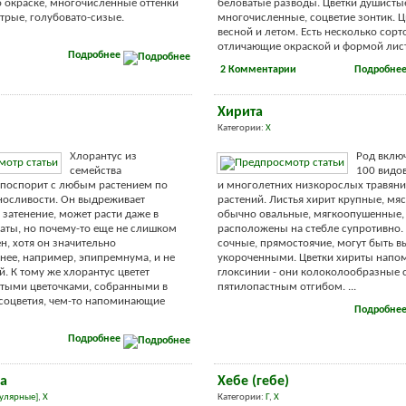
 окраске, многочисленные оттенки
беловатые разводы. Цветки душисты
стрые, голубовато-сизые.
многочисленные, соцветие зонтик. Ц
весной и летом. Есть несколько сорт
отличающие окраской и формой листь
Подробнее
2 Комментарии
Подробне
Хирита
Категории:
Х
Хлорантус из
Род вклю
семейства
100 видо
 поспорит с любым растением по
и многолетних низкорослых травян
носливости. Он выдреживает
растений. Листья хирит крупные, мя
 затенение, может расти даже в
обычно овальные, мягкоопушенные,
аты, но почему-то еще не слишком
расположены на стебле супротивно.
н, хотя он значительно
сочные, прямостоячие, могут быть 
нее, например, эпипремнума, и не
укороченными. Цветки хириты напо
й. К тому же хлорантус цветет
глоксинии - они колоколообразные 
тыми цветочками, собранными в
пятилопастным отгибом. ...
соцветия, чем-то напоминающие
Подробне
Подробнее
а
Хебе (гебе)
улярные]
,
Х
Категории:
Г
,
Х