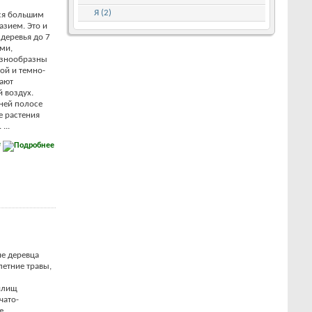
Я (2)
ся большим
азием. Это и
деревья до 7
ми,
азнообразны
ой и темно-
тают
 воздух.
дней полосе
е растения
...
е
е деревца
летние травы,
илищ
чато-
е,