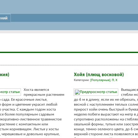
ений
кия)
Хойя (плющ восковой)
Категории:
[Популярные]
,
П
,
Х
Хоста является
Вьющаяся
прекрасным растением
стебли мо
 сада. Ее красочные листья,
до 6 м в длину, если их не обрезать,
 форм и цветение украсит любой
весной с наступлением теплых солн
о участка. С каждым годом хоста
прирост хойи очень быстрый и буква
все более популярным садовым
неделю побеги вырастают на метр в 
екоративно-лиственное травянистое
супротивно расположены на стеблях
растение с компактным или
овальной формы, тупые или заостре
стым корневищем. Листья у хосты
конце, темно-зеленого цвета, до 6 с
 черешковые и довольно крупные,
верхней стороне листа появляются 