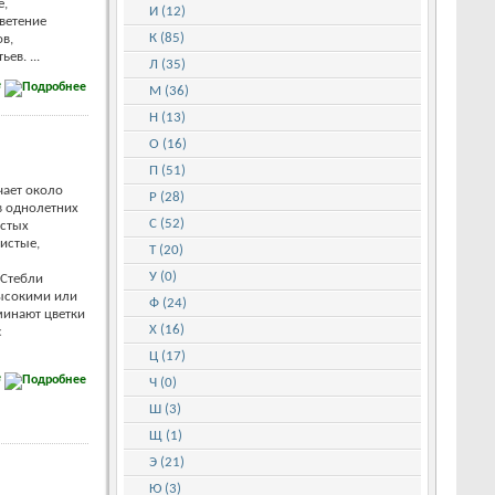
е,
И (12)
ветение
К (85)
ов,
ев. ...
Л (35)
е
М (36)
Н (13)
О (16)
П (51)
чает около
Р (28)
в однолетних
С (52)
истых
систые,
Т (20)
У (0)
 Стебли
высокими или
Ф (24)
минают цветки
Х (16)
с
Ц (17)
е
Ч (0)
Ш (3)
Щ (1)
Э (21)
Ю (3)