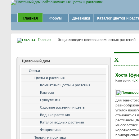
Главная
Форум
Дневники
Каталог цветов и раст
Главная
Энциклопедия цветов и комнатных растений
Х
Цветочный дом
Статьи
Хоста (фун
Цветы и растения
Категории:
Ф
,
Х
Комнатные цветы и растения
Кактусы
Суккуленты
для тенистого
разнообразие
Садовые растения и цветы
уголок вашег
Водные растения
становиться 
растением. Д
Каталог водных растений
многолетнее 
Флористика
коротковетви
прикорневые,
Теория и практика