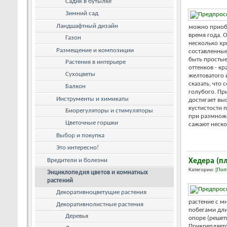
Садик в бутылке
Зимний сад
Ландшафтный дизайн
можно приоб
время года. 
Газон
несколько хр
Размещение и композиции
составленные
быть просты
Растения в интерьере
оттенков - кр
Сухоцветы
желтоватого 
сказать, что 
Балкон
голубого. Пр
Инструменты и химикаты
достигает вы
кустистости 
Биорегуляторы и стимуляторы
при размнож
Цветочные горшки
сажают нескол
Выбор и покупка
Это интересно!
Вредители и болезни
Хедера (
Категории:
[Поп
Энциклопедия цветов и комнатных
растений
Декоративноцветущие растения
растение с 
Декоративнолистные растения
побегами дли
Деревья
опоре (решет
Прикрепляет