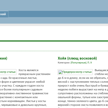
ений
кия)
Хойя (плющ восковой)
Категории:
[Популярные]
,
П
,
Х
Хоста является
Вьющаяся
прекрасным растением
стебли мо
 сада. Ее красочные листья,
до 6 м в длину, если их не обрезать,
 форм и цветение украсит любой
весной с наступлением теплых солн
о участка. С каждым годом хоста
прирост хойи очень быстрый и буква
все более популярным садовым
неделю побеги вырастают на метр в 
екоративно-лиственное травянистое
супротивно расположены на стеблях
растение с компактным или
овальной формы, тупые или заостре
стым корневищем. Листья у хосты
конце, темно-зеленого цвета, до 6 с
 черешковые и довольно крупные,
верхней стороне листа появляются 