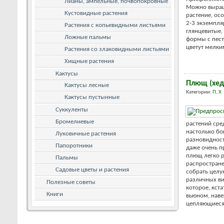
Лианы, ампельные, почвопокровные
Можно выращ
Кустовидные растения
растение, ос
2-3 экземпля
Растения с копьевидными листьями
глянцевитые,
Ложные пальмы
формы с пес
цветут мелки
Растения со злаковидными листьями
Хищные растения
Кактусы
Плющ (хед
Кактусы лесные
Категории:
П
,
Х
Кактусы пустынные
Суккуленты
Бромелиевые
растений сре
настолько б
Луковичные растения
разновидност
Папоротники
даже очень п
плющ легко р
Пальмы
распростране
Садовые цветы и растения
собрать целу
различных ви
Полезные советы
которое, кста
Книги
вьюном, наве
цепляющиеся з