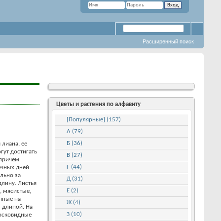
Расширенный поиск
Цветы и растения по алфавиту
[Популярные] (157)
А (79)
Б (36)
 лиана, ее
гут достигать
В (27)
 причем
Г (44)
ечных дней
льно за
Д (31)
длину. Листья
Е (2)
, мясистые,
нные на
Ж (4)
м длиной. На
З (10)
восковидные