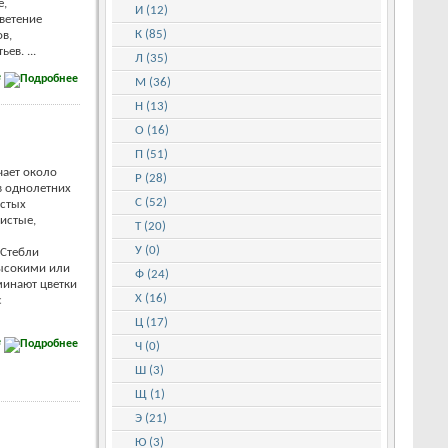
е,
И (12)
ветение
К (85)
ов,
ев. ...
Л (35)
е
М (36)
Н (13)
О (16)
П (51)
чает около
Р (28)
в однолетних
С (52)
истых
систые,
Т (20)
У (0)
 Стебли
высокими или
Ф (24)
минают цветки
Х (16)
с
Ц (17)
е
Ч (0)
Ш (3)
Щ (1)
Э (21)
Ю (3)