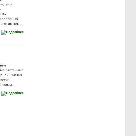
истья и
а
нах.
е особенно
же их нет. ...
е
ние
ые растения с
рней. Листья
ветки
сками. ...
е