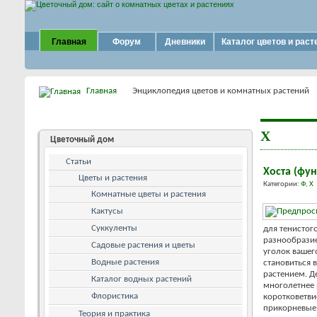
Главная
Форум
Дневники
Каталог цветов и раст
Главная
Энциклопедия цветов и комнатных растений
Х
Цветочный дом
Статьи
Хоста (фун
Цветы и растения
Категории:
Ф
,
Х
Комнатные цветы и растения
Кактусы
Суккуленты
для тенистого
разнообразие
Садовые растения и цветы
уголок вашег
Водные растения
становиться 
растением. Д
Каталог водных растений
многолетнее 
Флористика
коротковетви
прикорневые,
Теория и практика