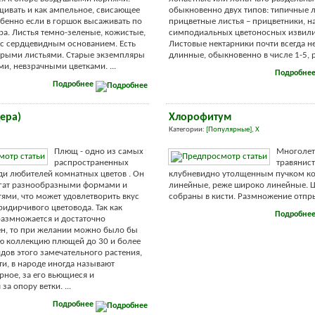
ивать и как ампельное, свисающее
обыкновенно двух типов: типичные л
обенно если в горшок высаживать по
прицветные листья – прицветники, н
ра. Листья темно-зеленые, кожистые,
симподиальных цветоносных извили
 с сердцевидным основанием. Есть
Листовые нектарники почти всегда н
трыми листьями. Старые экземпляры
длинные, обыкновенно в числе 1-5, ре
ми, невзрачными цветками. ...
Подробне
Подробнее
ера)
Хлорофитум
Категории:
[Популярные]
,
Х
Плющ - одно из самых
Многолет
распространенных
травянист
ди любителей комнатных цветов . Он
клубневидно утолщенным пучком ко
огат разнообразными формами и
линейные, реже широко линейные. Ц
ями, что может удовлетворить вкус
собраны в кисти. Размножение отпры
ридирчивого цветовода. Так как
Подробне
азмножается и достаточно
н, то при желании можно было бы
ю коллекцию плющей до 30 и более
дов этого замечательного растения,
ти, в народе иногда называют
рное, за его вьющиеся и
а опору ветки. ...
Подробнее