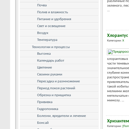
различные по
Почва
зеленого, пе
...
Полив и влажность
Питание и удобрения
Свет и освещение
Воздух
Хлорантус
Температура
Категории:
Х
Технологии и процессы
Выгонка
хлорантовых
Календарь работ
части теневы
Цветение
значительное
глубине комн
Своими руками
распростране
Пересадка и размножение
привлекатель
такой избиты
Период покоя растений
мелкими жел
Обрезка и прищипка
метельчатые 
мимозу. ...
Прививка
Гидропоника
Болезни, вредители и лечение
Хризантем
Бонсай
Категории:
[Поп