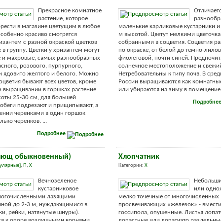
Прекрасное комнатное
Отличает
растение, которое
разнообр
рести в магазине цветущим в любое
маленькие карликовые кустарники и 
Особенно красиво смотрятся
м высотой. Цветут мелкими цветочка
изантем с разной окраской цветков
собранными в соцветия. Соцветия р
 в группу. Цветки у хризантем могут
по окраске, от белой до темно-лилов
е и махровые, самых разнообразных
фиолетовой, почти синей. Предпочи
асного, розового, пурпурного,
солнечное местоположение и свежий
и ядовито желтого и белого. Можно
Нетребовательны к типу почв. В сре
соцветия бывают всех цветов, кроме
России выращиваются как комнатны
и выращивании в горшках растение
или убираются на зиму в помещение. 
соты 25-30 см, для большей
Подробне
побеги подрезают и прищипывают, а
ении черенками в один горшок
ько черенков. ...
Подробнее
плющ обыкновенный)
Хлопчатник
улярные]
,
П
,
Х
Категории:
Х
Вечнозеленое
Небольши
кустарниковое
или одно
многочисленными лазящими
мелко точечные от многочисленных
ной до 2-3 м, нуждающимися в
просвечивающих «железок» - вмест
ки, рейки, натянутые шнуры).
госсипола, опушенные. Листья лопат
ся к опоре воздушными корнями.
лопастные или лопатчато раздельны