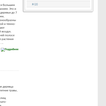
Я (2)
ся большим
азием. Это и
деревья до 7
ми,
азнообразны
ой и темно-
тают
 воздух.
дней полосе
е растения
...
е
е деревца
летние травы,
илищ
чато-
е,