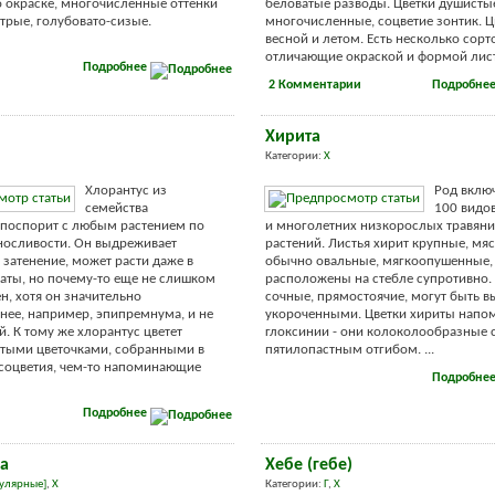
 окраске, многочисленные оттенки
беловатые разводы. Цветки душисты
стрые, голубовато-сизые.
многочисленные, соцветие зонтик. Ц
весной и летом. Есть несколько сорт
отличающие окраской и формой листь
Подробнее
2 Комментарии
Подробне
Хирита
Категории:
Х
Хлорантус из
Род вклю
семейства
100 видо
 поспорит с любым растением по
и многолетних низкорослых травян
носливости. Он выдреживает
растений. Листья хирит крупные, мя
 затенение, может расти даже в
обычно овальные, мягкоопушенные,
аты, но почему-то еще не слишком
расположены на стебле супротивно.
н, хотя он значительно
сочные, прямостоячие, могут быть 
нее, например, эпипремнума, и не
укороченными. Цветки хириты напо
й. К тому же хлорантус цветет
глоксинии - они колоколообразные 
тыми цветочками, собранными в
пятилопастным отгибом. ...
соцветия, чем-то напоминающие
Подробне
Подробнее
а
Хебе (гебе)
улярные]
,
Х
Категории:
Г
,
Х