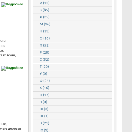
И (12)
е
К (85)
Л (35)
М (36)
Н (13)
О (16)
ки и
П (51)
ние
ся.
Р (28)
тях Азии,
С (52)
Т (20)
е
У (0)
Ф (24)
Х (16)
Ц (17)
Ч (0)
Ш (3)
Щ (1)
Э (21)
ные,
еные деревья
Ю (3)