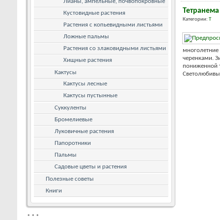
Лианы, ампельные, почвопокровные
Тетранема
Кустовидные растения
Категории:
Т
Растения с копьевидными листьями
Ложные пальмы
Растения со злаковидными листьями
многолетние 
черенками. З
Хищные растения
пониженной т
Кактусы
Светолюбивы. 
Кактусы лесные
Кактусы пустынные
Суккуленты
Бромелиевые
Луковичные растения
Папоротники
Пальмы
Садовые цветы и растения
Полезные советы
Книги
*
*
*