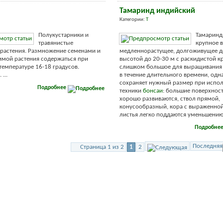
Тамаринд индийский
Категории:
Т
Полукустарники и
Тамаринд
травянистые
крупное 
растения. Размножение семенами и
медленнорастущее, долгоживущее д
имой растения содержаться при
высотой до 20-30 м с раскидистой к
емпературе 16-18 градусов.
слишком большое для выращивания 
...
в течение длительного времени, одн
сохраняет нужный размер при испо
Подробнее
техники
бонсаи
: большие поверхнос
хорошо развиваются, ствол прямой,
конусообразный, кора с выраженной
листья легко поддаются уменьшению в
Подробне
Последняя
Страница 1 из 2
1
2