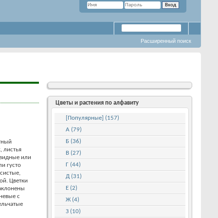
Расширенный поиск
Цветы и растения по алфавиту
[Популярные] (157)
А (79)
Б (36)
тный
, листья
В (27)
видные или
Г (44)
ли густо
систые,
Д (31)
ой. Цветки
Е (2)
аклонены
невые с
Ж (4)
ельчатые
З (10)