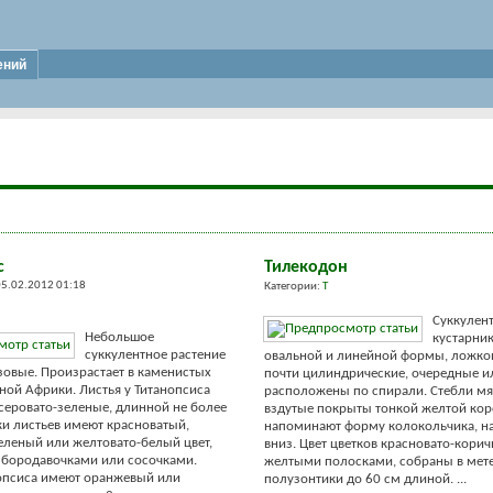
ений
с
Тилекодон
5.02.2012 01:18
Категории:
Т
Суккулен
Небольшое
кустарник
суккулентное растение
овальной и линейной формы, ложко
зовые. Произрастает в каменистых
почти цилиндрические, очередные и
ой Африки. Листья у Титанопсиса
расположены по спирали. Стебли мя
серовато-зеленые, длинной не более
вздутые покрыты тонкой желтой кор
ки листьев имеют красноватый,
напоминают форму колокольчика, н
еленый или желтовато-белый цвет,
вниз. Цвет цветков красновато-корич
 бородавочками или сосочками.
желтыми полосками, собраны в мет
опсиса имеют оранжевый или
полузонтики до 60 см длиной. ...