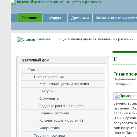
Главная
Форум
Дневники
Каталог цветов и раст
Главная
Энциклопедия цветов и комнатных растений
Т
Цветочный дом
Статьи
Титанопси
Цветы и растения
Опубликовано 0
Комнатные цветы и растения
Категории:
Т
Кактусы
Суккуленты
семейства аи
Садовые растения и цветы
пустынях Южн
Водные растения
зеленые или 
3 см. Верхуш
Каталог водных растений
голубовато-з
Флористика
они покрыты
Цветки Титан
Теория и практика