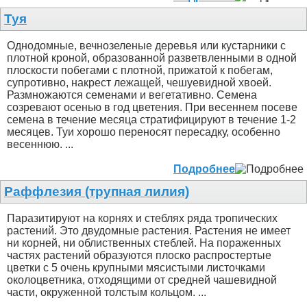
Туя
Однодомные, вечнозеленые деревья или кустарники с
плотной кроной, образованной разветвленными в одной
плоскости побегами с плотной, прижатой к побегам,
супротивно, накрест лежащей, чешуевидной хвоей.
Размножаются семенами и вегетативно. Семена
созревают осенью в год цветения. При весеннем посеве
семена в течение месяца стратифицируют в течение 1-2
месяцев. Туи хорошо переносят пересадку, особенно
весеннюю. ...
Подробнее
Раффлезия (трупная лилия)
Паразитируют на корнях и стеблях ряда тропических
растений. Это двудомные растения. Растения не имеет
ни корней, ни облиственных стеблей. На пораженных
частях растений образуются плоско распростертые
цветки с 5 очень крупными мясистыми листочками
околоцветника, отходящими от средней чашевидной
части, окруженной толстым кольцом. ...