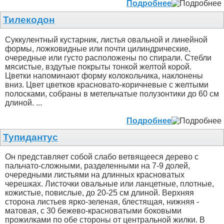
Подробнее
Тилекодон
Суккулентный кустарник, листья овальной и линейной
формы, ложковидные или почти цилиндрические,
очередные или густо расположены по спирали. Стебли
мясистые, вздутые покрыты тонкой желтой корой.
Цветки напоминают форму колокольчика, наклонены
вниз. Цвет цветков красновато-коричневые с желтыми
полосками, собраны в метельчатые полузонтики до 60 см
длиной. ...
Подробнее
Тупидантус
Он представляет собой слабо ветвящееся дерево с
пальчато-сложными, разделенными на 7-9 долей,
очередными листьями на длинных красноватых
черешках. Листочки овальные или ланцетные, плотные,
кожистые, повислые, до 20-25 см длиной. Верхняя
сторона листьев ярко-зеленая, блестящая, нижняя -
матовая, с 30 бежево-красноватыми боковыми
прожилками по обе стороны от центральной жилки. В