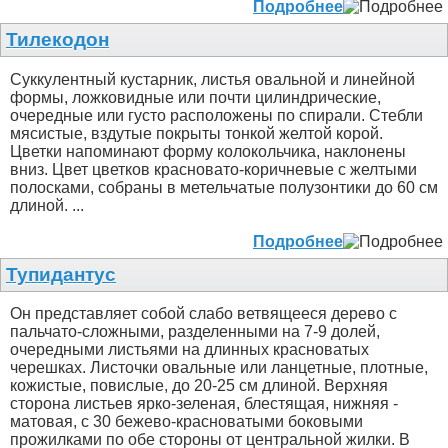
Подробнее
Тилекодон
Суккулентный кустарник, листья овальной и линейной
формы, ложковидные или почти цилиндрические,
очередные или густо расположены по спирали. Стебли
мясистые, вздутые покрыты тонкой желтой корой.
Цветки напоминают форму колокольчика, наклонены
вниз. Цвет цветков красновато-коричневые с желтыми
полосками, собраны в метельчатые полузонтики до 60 см
длиной. ...
Подробнее
Тупидантус
Он представляет собой слабо ветвящееся дерево с
пальчато-сложными, разделенными на 7-9 долей,
очередными листьями на длинных красноватых
черешках. Листочки овальные или ланцетные, плотные,
кожистые, повислые, до 20-25 см длиной. Верхняя
сторона листьев ярко-зеленая, блестящая, нижняя -
матовая, с 30 бежево-красноватыми боковыми
прожилками по обе стороны от центральной жилки. В