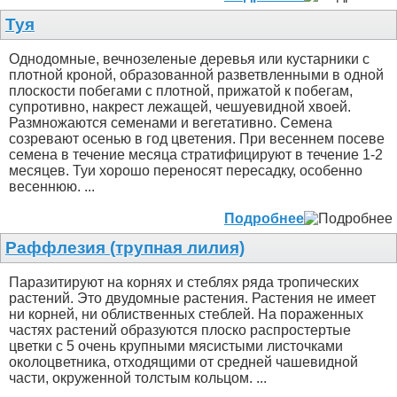
Туя
Однодомные, вечнозеленые деревья или кустарники с
плотной кроной, образованной разветвленными в одной
плоскости побегами с плотной, прижатой к побегам,
супротивно, накрест лежащей, чешуевидной хвоей.
Размножаются семенами и вегетативно. Семена
созревают осенью в год цветения. При весеннем посеве
семена в течение месяца стратифицируют в течение 1-2
месяцев. Туи хорошо переносят пересадку, особенно
весеннюю. ...
Подробнее
Раффлезия (трупная лилия)
Паразитируют на корнях и стеблях ряда тропических
растений. Это двудомные растения. Растения не имеет
ни корней, ни облиственных стеблей. На пораженных
частях растений образуются плоско распростертые
цветки с 5 очень крупными мясистыми листочками
околоцветника, отходящими от средней чашевидной
части, окруженной толстым кольцом. ...