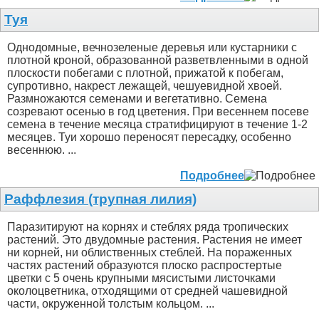
Туя
Однодомные, вечнозеленые деревья или кустарники с
плотной кроной, образованной разветвленными в одной
плоскости побегами с плотной, прижатой к побегам,
супротивно, накрест лежащей, чешуевидной хвоей.
Размножаются семенами и вегетативно. Семена
созревают осенью в год цветения. При весеннем посеве
семена в течение месяца стратифицируют в течение 1-2
месяцев. Туи хорошо переносят пересадку, особенно
весеннюю. ...
Подробнее
Раффлезия (трупная лилия)
Паразитируют на корнях и стеблях ряда тропических
растений. Это двудомные растения. Растения не имеет
ни корней, ни облиственных стеблей. На пораженных
частях растений образуются плоско распростертые
цветки с 5 очень крупными мясистыми листочками
околоцветника, отходящими от средней чашевидной
части, окруженной толстым кольцом. ...