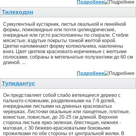
Подробнее
Тилекодон
Суккулентный кустарник, листья овальной и линейной
формы, ложковидные или почти цилиндрические,
очередные или густо расположены по спирали. Стебли
мясистые, вздутые покрыты тонкой желтой корой.
Цветки напоминают форму колокольчика, наклонены
вниз. Цвет цветков красновато-коричневые с желтыми
полосками, собраны в метельчатые полузонтики до 60 см
длиной. ...
Подробнее
Тупидантус
Он представляет собой слабо ветвящееся дерево с
пальчато-сложными, разделенными на 7-9 долей,
очередными листьями на длинных красноватых
черешках. Листочки овальные или ланцетные, плотные,
кожистые, повислые, до 20-25 см длиной. Верхняя
сторона листьев ярко-зеленая, блестящая, нижняя -
матовая, с 30 бежево-красноватыми боковыми
прожилками по обе стороны от центральной жилки. В