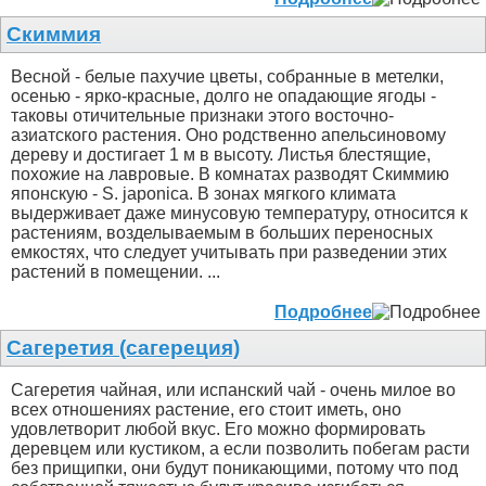
Скиммия
Весной - белые пахучие цветы, собранные в метелки,
осенью - ярко-красные, долго не опадающие ягоды -
таковы отичительные признаки этого восточно-
азиатского растения. Оно родственно апельсиновому
дереву и достигает 1 м в высоту. Листья блестящие,
похожие на лавровые. В комнатах разводят Скиммию
японскую - S. japonica. В зонах мягкого климата
выдерживает даже минусовую температуру, относится к
растениям, возделываемым в больших переносных
емкостях, что следует учитывать при разведении этих
растений в помещении. ...
Подробнее
Сагеретия (сагереция)
Сагеретия чайная, или испанский чай - очень милое во
всех отношениях растение, его стоит иметь, оно
удовлетворит любой вкус. Его можно формировать
деревцем или кустиком, а если позволить побегам расти
без прищипки, они будут поникающими, потому что под