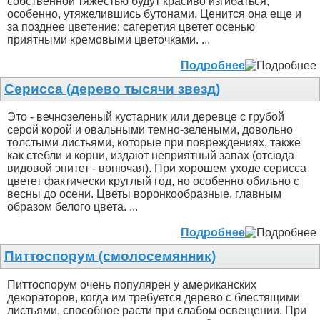
собственной тяжестью будут красиво изгибаться,
особенно, утяжелившись бутонами. Ценится она еще и
за позднее цветение: сагеретия цветет осенью
приятными кремовыми цветочками. ...
Подробнее
Серисса (дерево тысячи звезд)
Это - вечнозеленый кустарник или деревце с грубой
серой корой и овальными темно-зелеными, довольно
толстыми листьями, которые при повреждениях, также
как стебли и корни, издают неприятный запах (отсюда
видовой эпитет - вонючая). При хорошем уходе серисса
цветет фактически круглый год, но особенно обильно с
весны до осени. Цветы воронкообразные, главным
образом белого цвета. ...
Подробнее
Питтоспорум (смолосемянник)
Питтоспорум очень популярен у американских
декораторов, когда им требуется дерево с блестящими
листьями, способное расти при слабом освещении. При