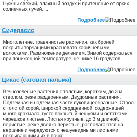
Нужны свежий, влажный воздух и притенение от ярких
солнечных лучей. ...
Подробнее
Сидерасис
Многолетние, травянистые растения, как броней
покрыты торчащими красновато-коричневыми
волосками. Размножение делением. Зимой содержаться
при пониженной температуре, не ниже 16 градусов. ...
Подробнее
Цикас (саговая пальма)
Вечнозеленые растения с толстым, коротким, до 3 м
стволом, реже раздвоенным. Двудомные растения.
Подземная и надземная части луковицеобразные. Ствол
с толстой корой, широкой сердцевиной, содержащей
много крахмала, густо покрытый чешуями и остатками
черешков листьев. Листья крупные, до 3 м длиной,
перистые, реже двояко перистые, располагаются на
вершине и чередуются с чешуевидными листьями,
покрывающими их в почке. ...