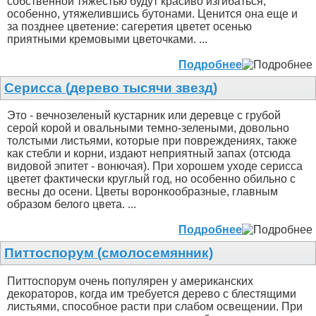
собственной тяжестью будут красиво изгибаться,
особенно, утяжелившись бутонами. Ценится она еще и
за позднее цветение: сагеретия цветет осенью
приятными кремовыми цветочками. ...
Подробнее
Серисса (дерево тысячи звезд)
Это - вечнозеленый кустарник или деревце с грубой
серой корой и овальными темно-зелеными, довольно
толстыми листьями, которые при повреждениях, также
как стебли и корни, издают неприятный запах (отсюда
видовой эпитет - вонючая). При хорошем уходе серисса
цветет фактически круглый год, но особенно обильно с
весны до осени. Цветы воронкообразные, главным
образом белого цвета. ...
Подробнее
Питтоспорум (смолосемянник)
Питтоспорум очень популярен у американских
декораторов, когда им требуется дерево с блестящими
листьями, способное расти при слабом освещении. При