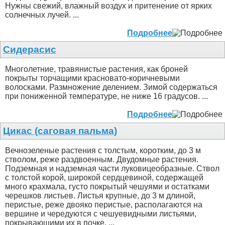
Нужны свежий, влажный воздух и притенение от ярких
солнечных лучей. ...
Подробнее
Сидерасис
Многолетние, травянистые растения, как броней
покрыты торчащими красновато-коричневыми
волосками. Размножение делением. Зимой содержаться
при пониженной температуре, не ниже 16 градусов. ...
Подробнее
Цикас (саговая пальма)
Вечнозеленые растения с толстым, коротким, до 3 м
стволом, реже раздвоенным. Двудомные растения.
Подземная и надземная части луковицеобразные. Ствол
с толстой корой, широкой сердцевиной, содержащей
много крахмала, густо покрытый чешуями и остатками
черешков листьев. Листья крупные, до 3 м длиной,
перистые, реже двояко перистые, располагаются на
вершине и чередуются с чешуевидными листьями,
покрывающими их в почке. ...