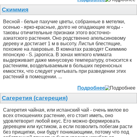
Скиммия
Весной - белые пахучие цветы, собранные в метелки,
осенью - ярко-красные, долго не опадающие ягоды -
таковы отичительные признаки этого восточно-
азиатского растения. Оно родственно апельсиновому
дереву и достигает 1 м в высоту. Листья блестящие,
похожие на лавровые. В комнатах разводят Скиммию
японскую - S. japonica. В зонах мягкого климата
выдерживает даже минусовую температуру, относится к
растениям, возделываемым в больших переносных
емкостях, что следует учитывать при разведении этих
растений в помещении. ...
Подробнее
Сагеретия (сагереция)
Сагеретия чайная, или испанский чай - очень милое во
всех отношениях растение, его стоит иметь, оно
удовлетворит любой вкус. Его можно формировать
деревцем или кустиком, а если позволить побегам расти
без прищипки, они будут поникающими, потому что под