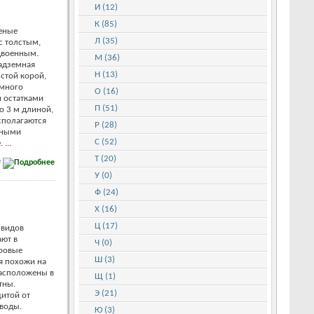
И (12)
К (85)
еные
Л (35)
с толстым,
здвоенным.
М (36)
адземная
Н (13)
лстой корой,
 много
О (16)
и остатками
П (51)
о 3 м длиной,
сполагаются
Р (28)
дными
С (52)
...
Т (20)
е
У (0)
Ф (24)
Х (16)
Ц (17)
 видов
ют в
Ч (0)
оровые
Ш (3)
я похожи на
расположены в
Щ (1)
тны.
Э (21)
щитой от
 воды.
Ю (3)