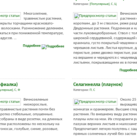
Категории:
[Популярные]
,
С
,
Ц
Многолетние,
Вечнозел
травянистые растения,
растения 
окрыты торчащими красновато-
коротким, до 3 м стволом, реже ра
 волосками. Размножение делением.
Двудомные растения. Подземная и н
аться при пониженной температуре,
части луковицеобразные. Ствол с то
дусов. ...
широкой сердцевиной, содержащей
крахмала, густо покрытый чешуями 
Подробнее
черешков листьев. Листья крупные, д
перистые, реже двояко перистые, ра
на вершине и чередуются с чешуеви
листьями, покрывающими их в почке. 
Подробне
(фиалка)
Селагинелла (плаунок)
улярные]
,
С
,
Ф
Категории:
П
,
С
Вечнозеленые
Около 25
низкорослые,
выращива
травянистые растения почти без
комнатах и оранжереях. Высшие сп
оротко стебельные, опушенные.
растения. По внешнему виду растени
 собраны в виде розетки, на длинных
плауны или на мхи. Их спораранги 
етки расположены по нескольку на
пазухах верхних листьев и малозаме
тоносах, голубые, синие, розовые,
Предпочитают легкую полутень с за
прямых солнечных лучей без застоя