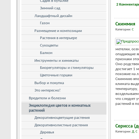
Садик в бутылке
2 Комментар
Зимний сад
Ландшафтный дизайн
Газон
Скиммия
Категории:
С
Размещение и композиции
Растения в интерьере
Сухоцветы
метелки, осе
Балкон
опадающие яг
признаки это
Инструменты и химикаты
Оно родствен
Биорегуляторы и стимуляторы
достигает 1 м
похожие на л
Цветочные горшки
Скиммию японс
Выбор и покупка
климата выд
температуру,
Это интересно!
возделываем
Вредители и болезни
что следует 
растений в по
Энциклопедия цветов и комнатных
растений
Декоративноцветущие растения
Декоративнолистные растения
Серисса (д
Категории:
Д
,
С
Деревья