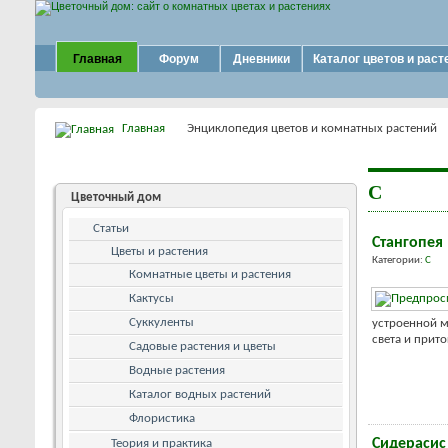
Главная
Форум
Дневники
Каталог цветов и раст
Главная
Энциклопедия цветов и комнатных растений
С
Цветочный дом
Статьи
Стангопея
Цветы и растения
Категории:
С
Комнатные цветы и растения
Кактусы
Суккуленты
устроенной м
света и прито
Садовые растения и цветы
Водные растения
Каталог водных растений
Флористика
Сидерасис
Теория и практика