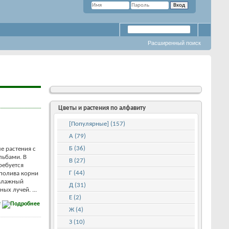
Расширенный поиск
Цветы и растения по алфавиту
[Популярные] (157)
А (79)
Б (36)
е растения с
льбами. В
В (27)
ребуется
Г (44)
полива корни
 влажный
Д (31)
ых лучей. ...
Е (2)
е
Ж (4)
З (10)