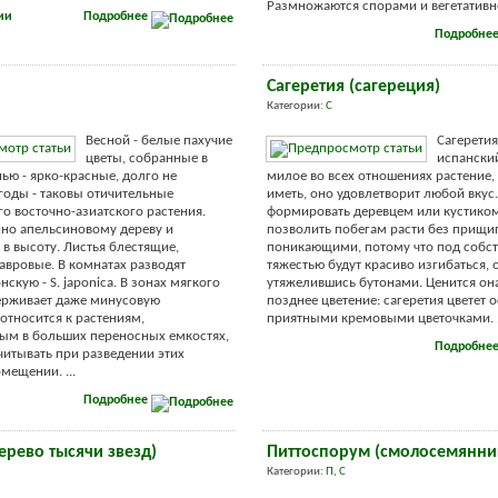
Размножаются спорами и вегетативно.
ии
Подробнее
Подробне
Сагеретия (сагереция)
Категории:
С
Весной - белые пахучие
Сагеретия
цветы, собранные в
испанский
нью - ярко-красные, долго не
милое во всех отношениях растение, 
оды - таковы отичительные
иметь, оно удовлетворит любой вкус
го восточно-азиатского растения.
формировать деревцем или кустиком
но апельсиновому дереву и
позволить побегам расти без прищип
 в высоту. Листья блестящие,
поникающими, потому что под собс
авровые. В комнатах разводят
тяжестью будут красиво изгибаться, 
кую - S. japonica. В зонах мягкого
утяжелившись бутонами. Ценится она
ерживает даже минусовую
позднее цветение: сагеретия цветет 
 относится к растениям,
приятными кремовыми цветочками. .
ым в больших переносных емкостях,
Подробне
учитывать при разведении этих
мещении. ...
Подробнее
ерево тысячи звезд)
Питтоспорум (смолосемянни
Категории:
П
,
С