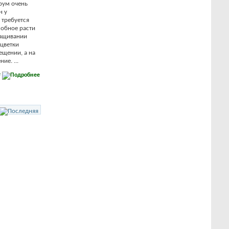
рум очень
н у
 требуется
собное расти
ращивании
цветки
ещении, а на
е. ...
е