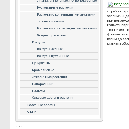
Лианы, ампельные, почвопокровные
Кустовидные растения
с грубой сер
Растения с копьевидными листьями
зелеными, до
при поврежде
Ложные пальмы
издают непри
Растения со злаковидными листьями
- вонючая). 
фактически к
Хищные растения
весны до осе
Кактусы
главным образ
Кактусы лесные
Кактусы пустынные
Суккуленты
Бромелиевые
Луковичные растения
Папоротники
Пальмы
Садовые цветы и растения
Полезные советы
Книги
*
*
*