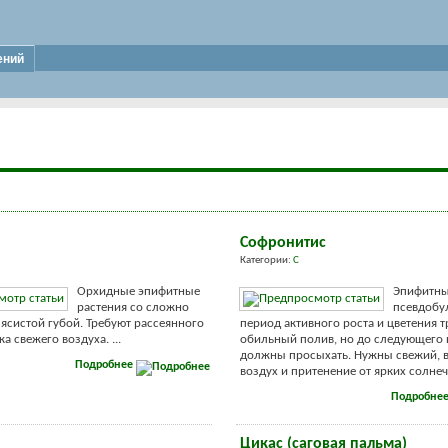
ений
Софронитис
Категории:
С
Орхидные эпифитные
Эпифитны
растения со сложно
псевдобу
ясистой губой. Требуют рассеянного
период активного роста и цветения т
ка свежего воздуха. ...
обильный полив, но до следующего 
должны просыхать. Нужны свежий,
Подробнее
воздух и притенение от ярких солнечн
Подробне
Цикас (саговая пальма)