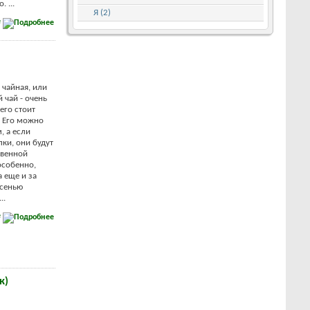
 ...
Я (2)
е
 чайная, или
 чай - очень
его стоит
. Его можно
, а если
ки, они будут
твенной
особенно,
 еще и за
осенью
..
е
к)