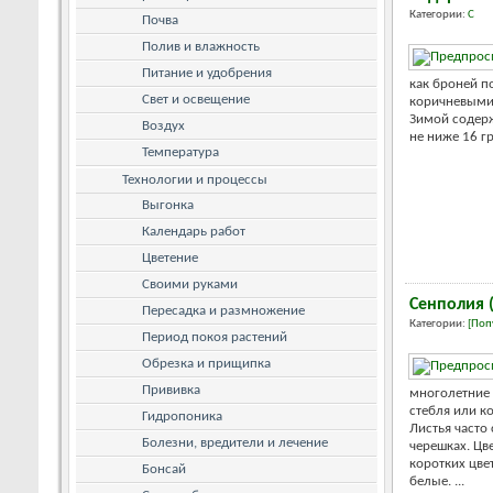
Категории:
С
Почва
Полив и влажность
Питание и удобрения
как броней п
Свет и освещение
коричневыми
Зимой содерж
Воздух
не ниже 16 гра
Температура
Технологии и процессы
Выгонка
Календарь работ
Цветение
Своими руками
Сенполия 
Пересадка и размножение
Категории:
[Поп
Период покоя растений
Обрезка и прищипка
Прививка
многолетние 
стебля или к
Гидропоника
Листья часто
Болезни, вредители и лечение
черешках. Цв
коротких цве
Бонсай
белые. ...