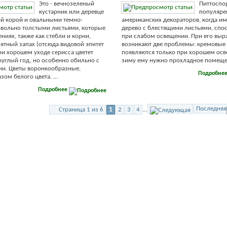
Это - вечнозеленый
Питтоспо
кустарник или деревце
популяре
ой корой и овальными темно-
американских декораторов, когда им
вольно толстыми листьями, которые
дерево с блестящими листьями, спо
ниях, также как стебли и корни,
при слабом освещении. При его вы
ятный запах (отсюда видовой эпитет
возникают две проблемы: кремовые 
При хорошем уходе серисса цветет
появляются только при хорошем осв
руглый год, но особенно обильно с
зиму ему нужно прохладное помещени
ни. Цветы воронкообразные,
Подробне
ом белого цвета. ...
Подробнее
Последняя
Страница 1 из 6
1
2
3
4
...