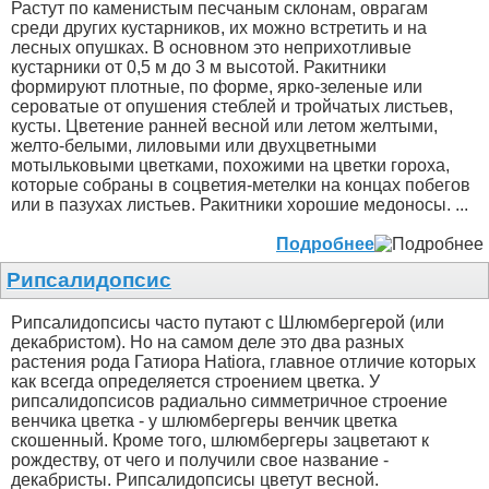
Растут по каменистым песчаным склонам, оврагам
среди других кустарников, их можно встретить и на
лесных опушках. В основном это неприхотливые
кустарники от 0,5 м до 3 м высотой. Ракитники
формируют плотные, по форме, ярко-зеленые или
сероватые от опушения стеблей и тройчатых листьев,
кусты. Цветение ранней весной или летом желтыми,
желто-белыми, лиловыми или двухцветными
мотыльковыми цветками, похожими на цветки гороха,
которые собраны в соцветия-метелки на концах побегов
или в пазухах листьев. Ракитники хорошие медоносы. ...
Подробнее
Рипсалидопсис
Рипсалидопсисы часто путают с Шлюмбергерой (или
декабристом). Но на самом деле это два разных
растения рода Гатиора Hatiora, главное отличие которых
как всегда определяется строением цветка. У
рипсалидопсисов радиально симметричное строение
венчика цветка - у шлюмбергеры венчик цветка
скошенный. Кроме того, шлюмбергеры зацветают к
рождеству, от чего и получили свое название -
декабристы. Рипсалидопсисы цветут весной.