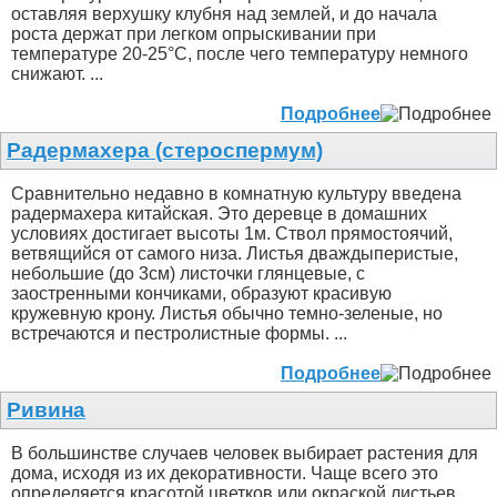
оставляя верхушку клубня над землей, и до начала
роста держат при легком опрыскивании при
температуре 20-25°С, после чего температуру немного
снижают. ...
Подробнее
Радермахера (стероспермум)
Сравнительно недавно в комнатную культуру введена
радермахера китайская. Это деревце в домашних
условиях достигает высоты 1м. Ствол прямостоячий,
ветвящийся от самого низа. Листья дваждыперистые,
небольшие (до 3см) листочки глянцевые, с
заостренными кончиками, образуют красивую
кружевную крону. Листья обычно темно-зеленые, но
встречаются и пестролистные формы. ...
Подробнее
Ривина
В большинстве случаев человек выбирает растения для
дома, исходя из их декоративности. Чаще всего это
определяется красотой цветков или окраской листьев.