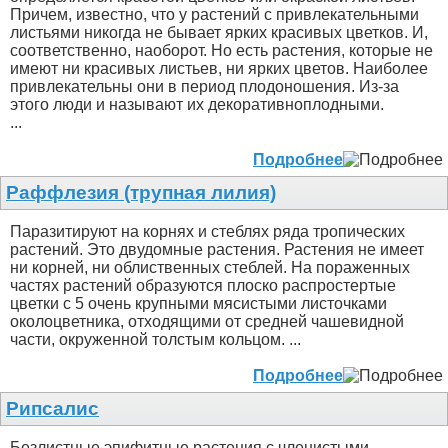
Причем, известно, что у растений с привлекательными
листьями никогда не бывает ярких красивых цветков. И,
соответственно, наоборот. Но есть растения, которые не
имеют ни красивых листьев, ни ярких цветов. Наиболее
привлекательны они в период плодоношения. Из-за
этого люди и называют их декоративноплодными.
...
Подробнее
Раффлезия (трупная лилия)
Паразитируют на корнях и стеблях ряда тропических
растений. Это двудомные растения. Растения не имеет
ни корней, ни облиственных стеблей. На пораженных
частях растений образуются плоско распростертые
цветки с 5 очень крупными мясистыми листочками
околоцветника, отходящими от средней чашевидной
части, окруженной толстым кольцом. ...
Подробнее
Рипсалис
Безлистные эпифитные растения с членистыми