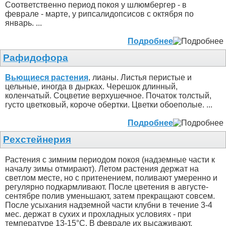
Соответственно период покоя у шлюмбергер - в
феврале - марте, у рипсалидопсисов с октября по
январь. ...
Подробнее
Рафидофора
Вьющиеся растения
, лианы. Листья перистые и
цельные, иногда в дырках. Черешок длинный,
коленчатый. Соцветие верхушечное. Початок толстый,
густо цветковый, короче обертки. Цветки обоеполые. ...
Подробнее
Рехстейнерия
Растения с зимним периодом покоя (надземные части к
началу зимы отмирают). Летом растения держат на
светлом месте, но с притенением, поливают умеренно и
регулярно подкармливают. После цветения в августе-
сентябре полив уменьшают, затем прекращают совсем.
После усыхания надземной части клубни в течение 3-4
мес. держат в сухих и прохладных условиях - при
температуре 13-15°С. В феврале их высаживают,