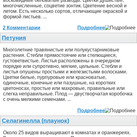
восковидные беловатые разводы. Цветки душистые,
многочисленные, соцветие зонтик. Цветение весной и
летом. Есть несколько сортов, отличающие окраской и
формой листьев. ...
2 Комментарии
Подробнее
Петуния
Многолетние травянистые или полукустарниковые
растения. Стебли прямостоячие или стелющиеся,
густоветвистые. Листья расположены в очередном
порядке или супротивно, мягкие, цельные. Стебли и
листья опушены простыми и железистыми волосками.
Цветки белые, пурпуровые или красноватые,
одиночные, конечные или пазушные, на коротких
цветоносах, простые или махровые, правильные или
слегка неправильные. Плод — двустворчатая коробочка
с очень мелкими семенами. ...
Подробнее
Селагинелла (плаунок)
Около 25 видов выращивают в комнатах и оранжереях.