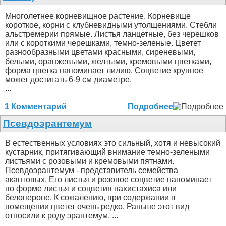
Многолетнее корневищное растение. Корневище
короткое, корни с клубневидными утолщениями. Стебли
альстремерии прямые. Листья ланцетные, без черешков
или с короткими черешками, темно-зеленые. Цветет
разнообразными цветами красными, сиреневыми,
белыми, оранжевыми, желтыми, кремовыми цветками,
форма цветка напоминает лилию. Соцветие крупное
может достигать 6-9 см диаметре.
...
1 Комментарий
Подробнее
Псевдоэрантемум
В естественных условиях это сильный, хотя и невысокий
кустарник, притягивающий внимание темно-зелеными
листьями с розовыми и кремовыми пятнами.
Псевдоэрантемум - представитель семейства
акантовых. Его листья и розовое соцветие напоминает
по форме листья и соцветия пахистахиса или
белопероне. К сожалению, при содержании в
помещении цветет очень редко. Раньше этот вид
относили к роду эрантемум. ...