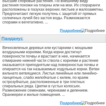
Высшие споровые растения. По внешнему виду
растения похожи на плауны или на мхи. Их спораранги
расположены в пазухах верхних листьев и малозаметны.
Предпочитают легкую полутень с защитой от прямых
солнечных лучей без застоя воды. Размножаются
спорами и вегетативно. ...
Подробнее
Панданус
Вечнозеленые деревья или кустарники с мощными
воздушными корнями. Когда корни достигнут
поверхности почвы и врастают в нее, начинается
отмирание нижней части ствола с корнями и растение
оказывается приподнятым над поверхностью почвы и
опирается на так называемые ходульные корни. Ветви
вильчато ветвящиеся. Листья линейные или линейно-
ланцетные, слабо желобчатые с килем, по краям
острозубчатые, расположенные в три плотных
спиральных ряда. Цветки в густых колосьях.
Размножение семенами, черенками и делением.
Оранжереи и жилые помещения. ...
Подробнее