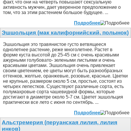
факт, что они на четверть повышают сексуальную
активность мужчин, дает уверенное предположение о
том, что за этим растением большое будущее. ...
Подробнее
Эшшольция (мак калифорнийский, полынок)
Эшшольция это травянистое густо ветвящееся
однолетнее растение, реже многолетнее. Растет в
форме куста высотой до 25-45 см с очень красивыми
ажурными голубовато- зелеными листьями и очень
красивыми цветами. Эшшольция очень привлекает
своим цветением, ее цветы могут быть разнообразных
оттенков, желтые, оранжевые, розовые, красные. Цветки
не крупные, размером около 5 см, простые, состоят из
четырех лепестков. Существуют различные сорта, есть
полумахровые сорта чашевидной формы, которые
достигают в диаметре около 5-7 см. Цветет эшшольция
практически все лето с июня по сентябрь. ...
Подробнее
Альстремерия (перуанская лилия, лилия
инков)