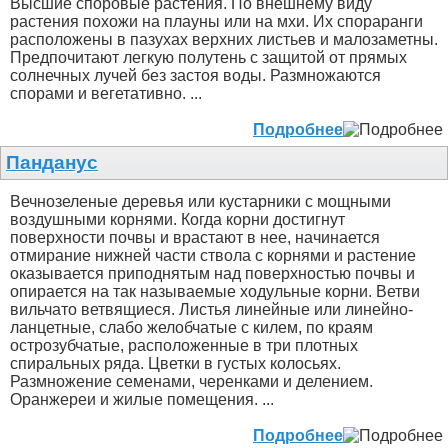
Высшие споровые растения. По внешнему виду
растения похожи на плауны или на мхи. Их спораранги
расположены в пазухах верхних листьев и малозаметны.
Предпочитают легкую полутень с защитой от прямых
солнечных лучей без застоя воды. Размножаются
спорами и вегетативно. ...
Подробнее
Панданус
Вечнозеленые деревья или кустарники с мощными
воздушными корнями. Когда корни достигнут
поверхности почвы и врастают в нее, начинается
отмирание нижней части ствола с корнями и растение
оказывается приподнятым над поверхностью почвы и
опирается на так называемые ходульные корни. Ветви
вильчато ветвящиеся. Листья линейные или линейно-
ланцетные, слабо желобчатые с килем, по краям
острозубчатые, расположенные в три плотных
спиральных ряда. Цветки в густых колосьях.
Размножение семенами, черенками и делением.
Оранжереи и жилые помещения. ...
Подробнее