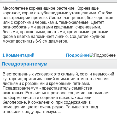
Многолетнее корневищное растение. Корневище
короткое, корни с клубневидными утолщениями. Стебли
альстремерии прямые. Листья ланцетные, без черешков
или с короткими черешками, темно-зеленые. Цветет
разнообразными цветами красными, сиреневыми,
белыми, оранжевыми, желтыми, кремовыми цветками,
форма цветка напоминает лилию. Соцветие крупное
может достигать 6-9 см диаметре.
...
1 Комментарий
Подробнее
Псевдоэрантемум
В естественных условиях это сильный, хотя и невысокий
кустарник, притягивающий внимание темно-зелеными
листьями с розовыми и кремовыми пятнами.
Псевдоэрантемум - представитель семейства
акантовых. Его листья и розовое соцветие напоминает
по форме листья и соцветия пахистахиса или
белопероне. К сожалению, при содержании в
помещении цветет очень редко. Раньше этот вид
относили к роду эрантемум. ...