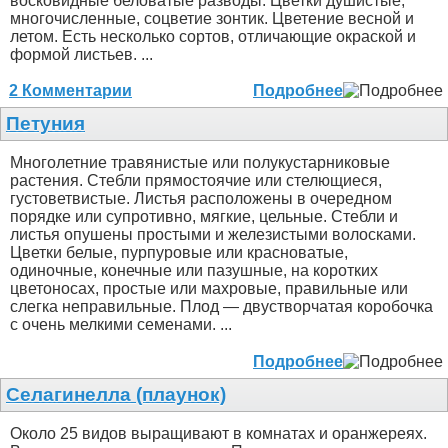
восковидные беловатые разводы. Цветки душистые,
многочисленные, соцветие зонтик. Цветение весной и
летом. Есть несколько сортов, отличающие окраской и
формой листьев. ...
2 Комментарии
Подробнее
Петуния
Многолетние травянистые или полукустарниковые
растения. Стебли прямостоячие или стелющиеся,
густоветвистые. Листья расположены в очередном
порядке или супротивно, мягкие, цельные. Стебли и
листья опушены простыми и железистыми волосками.
Цветки белые, пурпуровые или красноватые,
одиночные, конечные или пазушные, на коротких
цветоносах, простые или махровые, правильные или
слегка неправильные. Плод — двустворчатая коробочка
с очень мелкими семенами. ...
Подробнее
Селагинелла (плаунок)
Около 25 видов выращивают в комнатах и оранжереях.