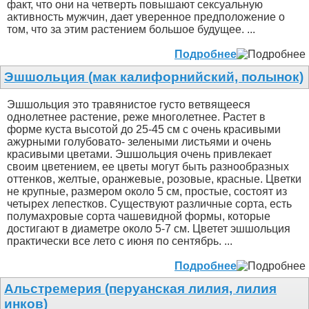
факт, что они на четверть повышают сексуальную
активность мужчин, дает уверенное предположение о
том, что за этим растением большое будущее. ...
Подробнее
Эшшольция (мак калифорнийский, полынок)
Эшшольция это травянистое густо ветвящееся
однолетнее растение, реже многолетнее. Растет в
форме куста высотой до 25-45 см с очень красивыми
ажурными голубовато- зелеными листьями и очень
красивыми цветами. Эшшольция очень привлекает
своим цветением, ее цветы могут быть разнообразных
оттенков, желтые, оранжевые, розовые, красные. Цветки
не крупные, размером около 5 см, простые, состоят из
четырех лепестков. Существуют различные сорта, есть
полумахровые сорта чашевидной формы, которые
достигают в диаметре около 5-7 см. Цветет эшшольция
практически все лето с июня по сентябрь. ...
Подробнее
Альстремерия (перуанская лилия, лилия
инков)