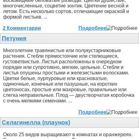
восковидные беловатые разводы. Цветки душистые,
многочисленные, соцветие зонтик. Цветение весной и
летом. Есть несколько сортов, отличающие окраской и
формой листьев. ...
2 Комментарии
Подробнее
Петуния
Многолетние травянистые или полукустарниковые
растения. Стебли прямостоячие или стелющиеся,
густоветвистые. Листья расположены в очередном
порядке или супротивно, мягкие, цельные. Стебли и
листья опушены простыми и железистыми волосками.
Цветки белые, пурпуровые или красноватые,
одиночные, конечные или пазушные, на коротких
цветоносах, простые или махровые, правильные или
слегка неправильные. Плод — двустворчатая коробочка
с очень мелкими семенами. ...
Подробнее
Селагинелла (плаунок)
Около 25 видов выращивают в комнатах и оранжереях.