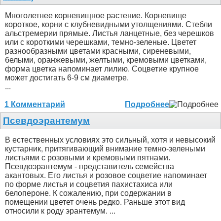
Многолетнее корневищное растение. Корневище
короткое, корни с клубневидными утолщениями. Стебли
альстремерии прямые. Листья ланцетные, без черешков
или с короткими черешками, темно-зеленые. Цветет
разнообразными цветами красными, сиреневыми,
белыми, оранжевыми, желтыми, кремовыми цветками,
форма цветка напоминает лилию. Соцветие крупное
может достигать 6-9 см диаметре.
...
1 Комментарий
Подробнее
Псевдоэрантемум
В естественных условиях это сильный, хотя и невысокий
кустарник, притягивающий внимание темно-зелеными
листьями с розовыми и кремовыми пятнами.
Псевдоэрантемум - представитель семейства
акантовых. Его листья и розовое соцветие напоминает
по форме листья и соцветия пахистахиса или
белопероне. К сожалению, при содержании в
помещении цветет очень редко. Раньше этот вид
относили к роду эрантемум. ...