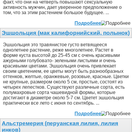
факт, что они на четверть повышают сексуальную
активность мужчин, дает уверенное предположение о
том, что за этим растением большое будущее. ...
Подробнее
Эшшольция (мак калифорнийский, полынок)
Эшшольция это травянистое густо ветвящееся
однолетнее растение, реже многолетнее. Растет в
форме куста высотой до 25-45 см с очень красивыми
ажурными голубовато- зелеными листьями и очень
красивыми цветами. Эшшольция очень привлекает
своим цветением, ее цветы могут быть разнообразных
оттенков, желтые, оранжевые, розовые, красные. Цветки
не крупные, размером около 5 см, простые, состоят из
четырех лепестков. Существуют различные сорта, есть
полумахровые сорта чашевидной формы, которые
достигают в диаметре около 5-7 см. Цветет эшшольция
практически все лето с июня по сентябрь. ...
Подробнее
Альстремерия (перуанская лилия, лилия
инков)