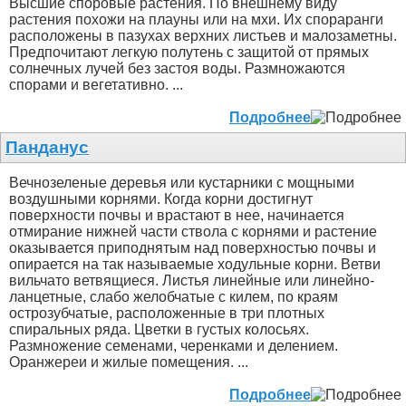
Высшие споровые растения. По внешнему виду
растения похожи на плауны или на мхи. Их спораранги
расположены в пазухах верхних листьев и малозаметны.
Предпочитают легкую полутень с защитой от прямых
солнечных лучей без застоя воды. Размножаются
спорами и вегетативно. ...
Подробнее
Панданус
Вечнозеленые деревья или кустарники с мощными
воздушными корнями. Когда корни достигнут
поверхности почвы и врастают в нее, начинается
отмирание нижней части ствола с корнями и растение
оказывается приподнятым над поверхностью почвы и
опирается на так называемые ходульные корни. Ветви
вильчато ветвящиеся. Листья линейные или линейно-
ланцетные, слабо желобчатые с килем, по краям
острозубчатые, расположенные в три плотных
спиральных ряда. Цветки в густых колосьях.
Размножение семенами, черенками и делением.
Оранжереи и жилые помещения. ...
Подробнее