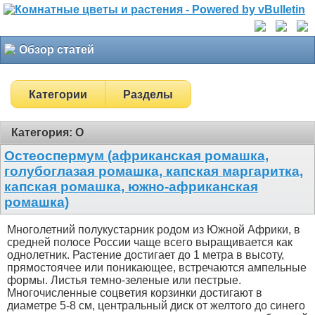
Обзор статей
Категории
Разделы
Категория: О
Остеоспермум (африканская ромашка,
голубоглазая ромашка, капская маргаритка,
капская ромашка, южно-африканская
ромашка)
Многолетний полукустарник родом из Южной Африки, в
средней полосе России чаще всего выращивается как
однолетник. Растение достигает до 1 метра в высоту,
прямостоячее или поникающее, встречаются ампельные
формы. Листья темно-зеленые или пестрые.
Многочисленные соцветия корзинки достигают в
диаметре 5-8 см, центральный диск от желтого до синего