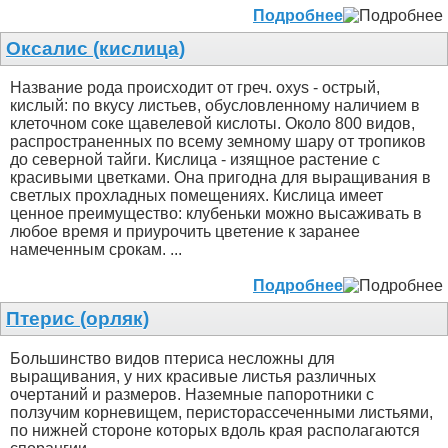
Подробнее
Оксалис (кислица)
Название рода происходит от греч. oxys - острый,
кислый: по вкусу листьев, обуcловленному наличием в
клеточном соке щавелевой кислоты. Около 800 видов,
распространенных по всему земному шару от тропиков
до северной тайги. Кислица - изящное растение с
красивыми цветками. Она пригодна для выращивания в
светлых прохладных помещениях. Кислица имеет
ценное преимущество: клубеньки можно высаживать в
любое время и приурочить цветение к заранее
намеченным срокам. ...
Подробнее
Птерис (орляк)
Большинство видов птериса несложны для
выращивания, у них красивые листья различных
очертаний и размеров. Наземные папоротники c
ползучим корневищем, перисторассеченными листьями,
по нижней стороне которых вдоль края располагаются