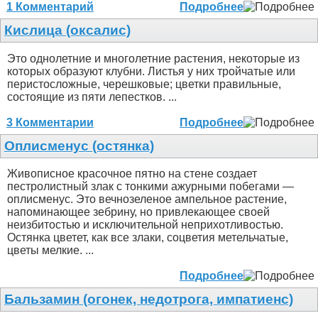
1 Комментарий
Подробнее
Кислица (оксалис)
Это однолетние и многолетние растения, некоторые из
которых образуют клубни. Листья у них тройчатые или
перистосложные, черешковые; цветки правильные,
состоящие из пяти лепестков. ...
3 Комментарии
Подробнее
Оплисменус (остянка)
Живописное красочное пятно на стене создает
пестролистный злак с тонкими ажурными побегами —
оплисменус. Это вечнозеленое ампельное растение,
напоминающее зебрину, но привлекающее своей
неизбитостью и исключительной неприхотливостью.
Остянка цветет, как все злаки, соцветия метельчатые,
цветы мелкие. ...
Подробнее
Бальзамин (огонек, недотрога, импатиенс)