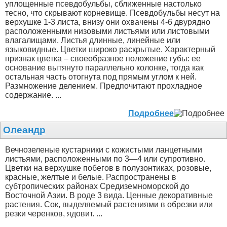
уплощенные псевдобульбы, сближенные настолько
тесно, что скрывают корневище. Псевдобульбы несут на
верхушке 1-3 листа, внизу они охвачены 4-6 двурядно
расположенными низовыми листьями или листовыми
влагалищами. Листья длинные, линейные или
языковидные. Цветки широко раскрытые. Характерный
признак цветка – своеобразное положение губы: ее
основание вытянуто параллельно колонке, тогда как
остальная часть отогнута под прямым углом к ней.
Размножение делением. Предпочитают прохладное
содержание. ...
Подробнее
Олеандр
Вечнозеленые кустарники с кожистыми ланцетными
листьями, расположенными по 3—4 или супротивно.
Цветки на верхушке побегов в полузонтиках, розовые,
красные, желтые и белые. Распространены в
субтропических районах Средиземноморской до
Восточной Азии. В роде 3 вида. Ценные декоративные
растения. Сок, выделяемый растениями в обрезки или
резки черенков, ядовит. ...