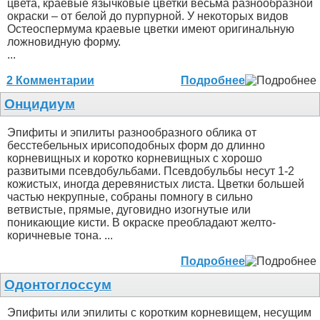
цвета, краевые язычковые цветки весьма разнообразной
окраски – от белой до пурпурной. У некоторых видов
Остеоспермума краевые цветки имеют оригинальную
ложновидную форму.
...
2 Комментарии
Подробнее
Онцидиум
Эпифиты и эпилиты разнообразного облика от
бесстебельных ирисоподобных форм до длинно
корневищных и коротко корневищных с хорошо
развитыми псевдобульбами. Псевдобульбы несут 1-2
кожистых, иногда деревянистых листа. Цветки большей
частью некрупные, собраны помногу в сильно
ветвистые, прямые, дуговидно изогнутые или
поникающие кисти. В окраске преобладают желто-
коричневые тона. ...
Подробнее
Одонтоглоссум
Эпифиты или эпилиты с коротким корневищем, несущим