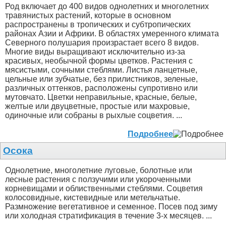
Род включает до 400 видов однолетних и многолетних
травянистых растений, которые в основном
распространены в тропических и субтропических
районах Азии и Африки. В областях умеренного климата
Северного полушария произрастает всего 8 видов.
Многие виды выращивают исключительно из-за
красивых, необычной формы цветков. Растения с
мясистыми, сочными стеблями. Листья ланцетные,
цельные или зубчатые, без прилистников, зеленые,
различных оттенков, расположены супротивно или
мутовчато. Цветки неправильные, красные, белые,
желтые или двуцветные, простые или махровые,
одиночные или собраны в рыхлые соцветия. ...
Подробнее
Осока
Однолетние, многолетние луговые, болотные или
лесные растения с ползучими или укороченными
корневищами и облиственными стеблями. Соцветия
колосовидные, кистевидные или метельчатые.
Размножение вегетативное и семенное. Посев под зиму
или холодная стратификация в течение 3-х месяцев. ...