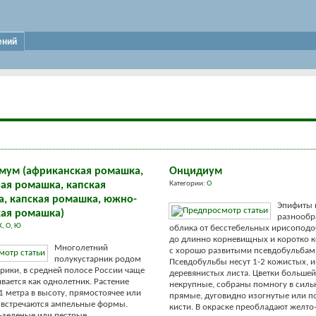
ений
мум (африканская ромашка,
Онцидиум
зая ромашка, капская
Категории:
О
а, капская ромашка, южно-
Эпифиты 
ая ромашка)
разнообр
К
,
О
,
Ю
облика от бесстебельных ирисопод
до длинно корневищных и коротко 
Многолетний
с хорошо развитыми псевдобульбам
полукустарник родом
Псевдобульбы несут 1-2 кожистых, и
ики, в средней полосе России чаще
деревянистых листа. Цветки большей
вается как однолетник. Растение
некрупные, собраны помногу в сильн
 1 метра в высоту, прямостоячее или
прямые, дуговидно изогнутые или 
 встречаются ампельные формы.
кисти. В окраске преобладают желт
-зеленые или пестрые.