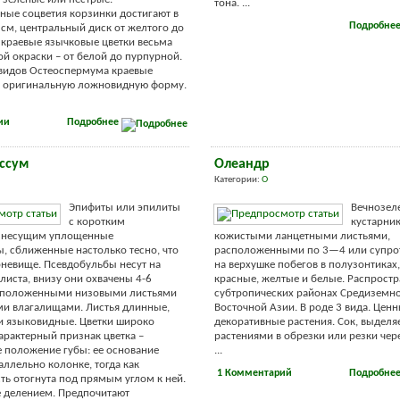
тона. ...
ые соцветия корзинки достигают в
Подробне
 см, центральный диск от желтого до
, краевые язычковые цветки весьма
й окраски – от белой до пурпурной.
видов Остеоспермума краевые
т оригинальную ложновидную форму.
ии
Подробнее
ссум
Олеандр
Категории:
О
Эпифиты или эпилиты
Вечнозел
с коротким
кустарник
 несущим уплощенные
кожистыми ланцетными листьями,
, сближенные настолько тесно, что
расположенными по 3—4 или супрот
невище. Псевдобульбы несут на
на верхушке побегов в полузонтиках
 листа, внизу они охвачены 4-6
красные, желтые и белые. Распрост
сположенными низовыми листьями
субтропических районах Средиземн
и влагалищами. Листья длинные,
Восточной Азии. В роде 3 вида. Цен
и языковидные. Цветки широко
декоративные растения. Сок, выдел
арактерный признак цветка –
растениями в обрезки или резки чере
 положение губы: ее основание
...
аллельно колонке, тогда как
1 Комментарий
Подробне
сть отогнута под прямым углом к ней.
 делением. Предпочитают