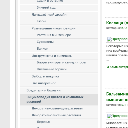
Садик в бутылке
прохладное с
Зимний сад
Ландшафтный дизайн
Газон
Кислица (о
Размещение и композиции
Категории:
К
,
О
Растения в интерьере
Сухоцветы
некоторые из
Балкон
них тройчаты
цветки прави
Инструменты и химикаты
...
Биорегуляторы и стимуляторы
3 Комментар
Цветочные горшки
Выбор и покупка
Это интересно!
Вредители и болезни
Бальзамин 
Энциклопедия цветов и комнатных
импатиенс
растений
Категории:
Б
,
[П
Декоративноцветущие растения
Декоративнолистные растения
Деревья
многолетних 
основном рас