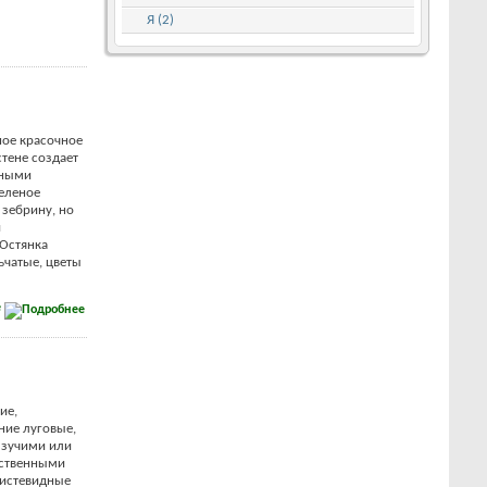
Я (2)
ое красочное
стене создает
рными
еленое
зебрину, но
и
Остянка
льчатые, цветы
е
ие,
ние луговые,
лзучими или
ственными
кистевидные