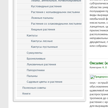
Лианы, ампельные, почвопокровные
субтропическ
Кустовидные растения
областях уме
полушария пр
Растения с копьевидными листьями
виды выращив
Ложные пальмы
необычной фо
мясистыми, с
Растения со злаковидными листьями
ланцетные, ц
Хищные растения
прилистников
расположены 
Кактусы
неправильные
Кактусы лесные
двуцветные, 
или собраны в
Кактусы пустынные
Суккуленты
Бромелиевые
Оксалис (
Луковичные растения
Категории:
К
,
О
Папоротники
Пальмы
Садовые цветы и растения
oxys - острый
обуcловленно
Полезные советы
щавелевой ки
Книги
распростране
тропиков до 
растение с к
для выращив