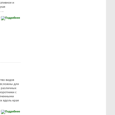
тативное и
дная
...
е
тво видов
несложны для
я различных
поротники c
сеченными
х вдоль края
е