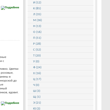
И (12)
е
К (85)
Л (35)
М (36)
Н (13)
О (16)
П (51)
Р (28)
С (52)
Т (20)
еные
и с
У (0)
Ф (24)
ивно. Цветки
, розовые,
Х (16)
ранены в
Ц (17)
оморской до
ные
Ч (0)
яемый
Ш (3)
нков, ядовит.
Щ (1)
е
Э (21)
Ю (3)