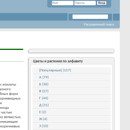
Расширенный поиск
Цветы и растения по алфавиту
[Популярные] (157)
А (79)
Б (36)
и эпилиты
азного
В (27)
обных форм
Г (44)
корневищных
и.
Д (31)
ногда
Е (2)
 частью
о ветвистые,
Ж (4)
поникающие
З (10)
о-коричневые