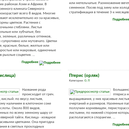
или метельчатые. Размножение веге
их районах Азии и Африки. В
семенное. Посев под зиму или холо
ренного климата Северного
стратификация в течение 3-х месяцев. 
оизрастает всего 8 видов. Многие
ают исключительно из-за красивых,
Подробне
рмы цветков. Растения с
очными стеблями. Листья
ельные или зубчатые, без
, зеленые, различных оттенков,
супротивно или мутовчато. Цветки
, красные, белые, желтые или
простые или махровые, одиночные
 рыхлые соцветия. ...
Подробнее
кислица)
Птерис (орляк)
Категории:
О
,
П
Название рода
Большинс
происходит от греч.
птериса 
, кислый: по вкусу листьев,
выращивания, у них красивые листь
му наличием в клеточном соке
очертаний и размеров. Наземные па
слоты. Около 800 видов,
ползучим корневищем, перисторас
нных по всему земному шару от
листьями, по нижней стороне которы
северной тайги. Кислица - изящное
располагаются спорангии. ...
расивыми цветками. Она пригодна
Подробне
ания в светлых прохладных