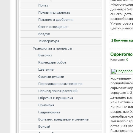
Многочисленн
Почва
диаметре 5-8
Полив и влажность
синего цвета
разнообразно
Питание и удобрения
У некоторых 
Свет и освещение
цветки имею
...
Воздух
2 Комментар
Температура
Технологии и процессы
Одонтогло
Выгонка
Категории:
О
Календарь работ
Цветение
Своими руками
корневищем,
псевдобульбы
Пересадка и размножение
скрывают кор
Период покоя растений
верхушке 1-3
двурядно ра
Обрезка и прищипка
или листовым
Прививка
линейные ил
раскрытые. Х
Гидропоника
своеобразное
Болезни, вредители и лечение
вытянуто пар
остальная ча
Бонсай
Размножение