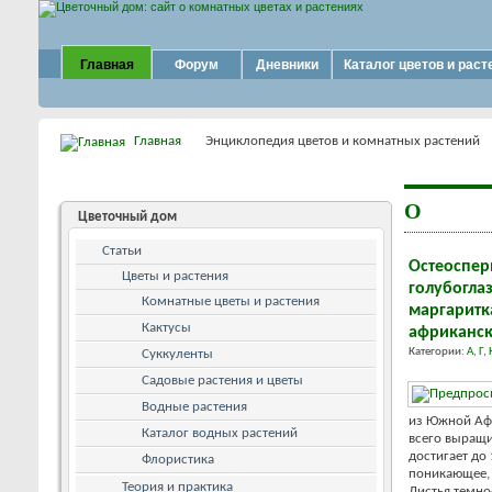
Главная
Форум
Дневники
Каталог цветов и раст
Главная
Энциклопедия цветов и комнатных растений
О
Цветочный дом
Статьи
Остеоспер
Цветы и растения
голубогла
Комнатные цветы и растения
маргаритк
Кактусы
африканск
Категории:
А
,
Г
,
Суккуленты
Садовые растения и цветы
Водные растения
из Южной Афр
Каталог водных растений
всего выращи
достигает до
Флористика
поникающее,
Теория и практика
Листья темно