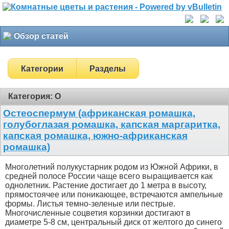
Обзор статей
Категории
Разделы
Категория: О
Остеоспермум (африканская ромашка,
голубоглазая ромашка, капская маргаритка,
капская ромашка, южно-африканская
ромашка)
Многолетний полукустарник родом из Южной Африки, в
средней полосе России чаще всего выращивается как
однолетник. Растение достигает до 1 метра в высоту,
прямостоячее или поникающее, встречаются ампельные
формы. Листья темно-зеленые или пестрые.
Многочисленные соцветия корзинки достигают в
диаметре 5-8 см, центральный диск от желтого до синего