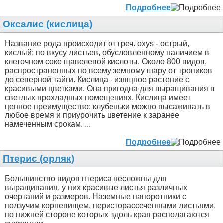
Подробнее
Оксалис (кислица)
Название рода происходит от греч. oxys - острый,
кислый: по вкусу листьев, обуcловленному наличием в
клеточном соке щавелевой кислоты. Около 800 видов,
распространенных по всему земному шару от тропиков
до северной тайги. Кислица - изящное растение с
красивыми цветками. Она пригодна для выращивания в
светлых прохладных помещениях. Кислица имеет
ценное преимущество: клубеньки можно высаживать в
любое время и приурочить цветение к заранее
намеченным срокам. ...
Подробнее
Птерис (орляк)
Большинство видов птериса несложны для
выращивания, у них красивые листья различных
очертаний и размеров. Наземные папоротники c
ползучим корневищем, перисторассеченными листьями,
по нижней стороне которых вдоль края располагаются