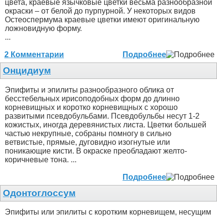
цвета, краевые язычковые цветки весьма разнообразной
окраски – от белой до пурпурной. У некоторых видов
Остеоспермума краевые цветки имеют оригинальную
ложновидную форму.
...
2 Комментарии
Подробнее
Онцидиум
Эпифиты и эпилиты разнообразного облика от
бесстебельных ирисоподобных форм до длинно
корневищных и коротко корневищных с хорошо
развитыми псевдобульбами. Псевдобульбы несут 1-2
кожистых, иногда деревянистых листа. Цветки большей
частью некрупные, собраны помногу в сильно
ветвистые, прямые, дуговидно изогнутые или
поникающие кисти. В окраске преобладают желто-
коричневые тона. ...
Подробнее
Одонтоглоссум
Эпифиты или эпилиты с коротким корневищем, несущим