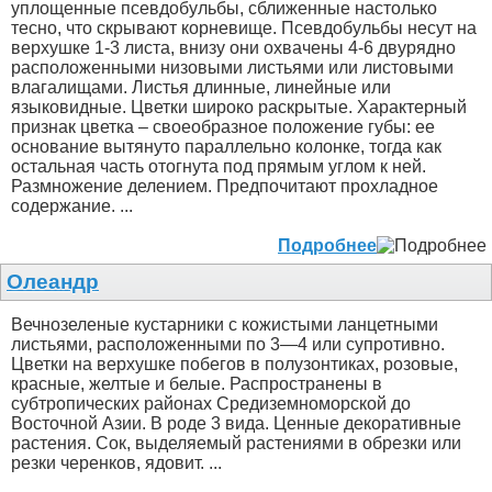
уплощенные псевдобульбы, сближенные настолько
тесно, что скрывают корневище. Псевдобульбы несут на
верхушке 1-3 листа, внизу они охвачены 4-6 двурядно
расположенными низовыми листьями или листовыми
влагалищами. Листья длинные, линейные или
языковидные. Цветки широко раскрытые. Характерный
признак цветка – своеобразное положение губы: ее
основание вытянуто параллельно колонке, тогда как
остальная часть отогнута под прямым углом к ней.
Размножение делением. Предпочитают прохладное
содержание. ...
Подробнее
Олеандр
Вечнозеленые кустарники с кожистыми ланцетными
листьями, расположенными по 3—4 или супротивно.
Цветки на верхушке побегов в полузонтиках, розовые,
красные, желтые и белые. Распространены в
субтропических районах Средиземноморской до
Восточной Азии. В роде 3 вида. Ценные декоративные
растения. Сок, выделяемый растениями в обрезки или
резки черенков, ядовит. ...