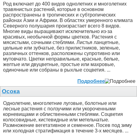
Род включает до 400 видов однолетних и многолетних
травянистых растений, которые в основном
распространены в тропических и субтропических
районах Азии и Африки. В областях умеренного климата
Северного полушария произрастает всего 8 видов.
Многие виды выращивают исключительно из-за
красивых, необычной формы цветков. Растения с
мясистыми, сочными стеблями. Листья ланцетные,
цельные или зубчатые, без прилистников, зеленые,
различных оттенков, расположены супротивно или
мутовчато. Цветки неправильные, красные, белые,
желтые или двуцветные, простые или махровые,
одиночные или собраны в рыхлые соцветия. ...
Подробнее
Осока
Однолетние, многолетние луговые, болотные или
лесные растения с ползучими или укороченными
корневищами и облиственными стеблями. Соцветия
колосовидные, кистевидные или метельчатые.
Размножение вегетативное и семенное. Посев под зиму
или холодная стратификация в течение 3-х месяцев. ...