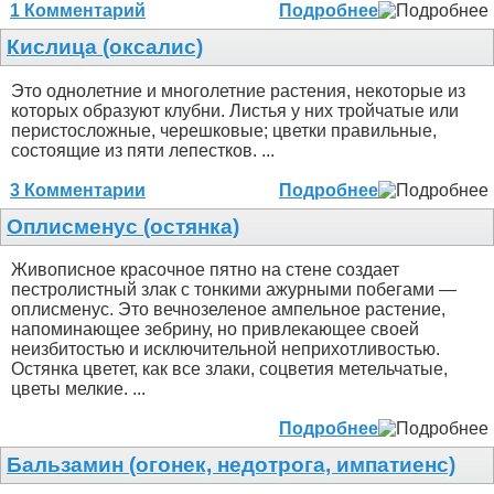
1 Комментарий
Подробнее
Кислица (оксалис)
Это однолетние и многолетние растения, некоторые из
которых образуют клубни. Листья у них тройчатые или
перистосложные, черешковые; цветки правильные,
состоящие из пяти лепестков. ...
3 Комментарии
Подробнее
Оплисменус (остянка)
Живописное красочное пятно на стене создает
пестролистный злак с тонкими ажурными побегами —
оплисменус. Это вечнозеленое ампельное растение,
напоминающее зебрину, но привлекающее своей
неизбитостью и исключительной неприхотливостью.
Остянка цветет, как все злаки, соцветия метельчатые,
цветы мелкие. ...
Подробнее
Бальзамин (огонек, недотрога, импатиенс)