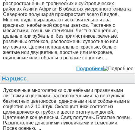
распространены в тропических и субтропических
районах Азии и Африки. В областях умеренного климата
Северного полушария произрастает всего 8 видов.
Многие виды выращивают исключительно из-за
красивых, необычной формы цветков. Растения с
мясистыми, сочными стеблями. Листья ланцетные,
цельные или зубчатые, без прилистников, зеленые,
различных оттенков, расположены супротивно или
мутовчато. Цветки неправильные, красные, белые,
желтые или двуцветные, простые или махровые,
одиночные или собраны в рыхлые соцветия. ...
Подробнее
Нарцисс
Луковичные многолетники с линейными приземными
листьями и цветками, расположенными на верхушках
безлистных цветоносов, одиночными или собранными в
соцветия из 2-10 штук. Околоцветники состоят из
цилиндрических трубок и шести отогнутых долей.
Цветение в конце весны. Свет, полутень. Богатые почвы.
Размножение дочерними луковичками и семенами.
Посев осенью. ...