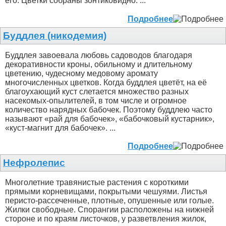
его. Цветки собраны зонтиковидно. ...
Подробнее
Буддлея (никодемия)
Буддлея завоевала любовь садоводов благодаря
декоративности кроны, обильному и длительному
цветению, чудесному медовому аромату
многочисленных цветков. Когда буддлея цветёт, на её
благоухающий куст слетается множество разных
насекомых-опылителей, в том числе и огромное
количество нарядных бабочек. Поэтому буддлею часто
называют «рай для бабочек», «бабочковый кустарник»,
«куст-магнит для бабочек». ...
Подробнее
Нефролепис
Многолетние травянистые растения с короткими
прямыми корневищами, покрытыми чешуями. Листья
перисто-рассеченные, плотные, опушенные или голые.
Жилки свободные. Спорангии расположены на нижней
стороне и по краям листочков, у разветвления жилок,