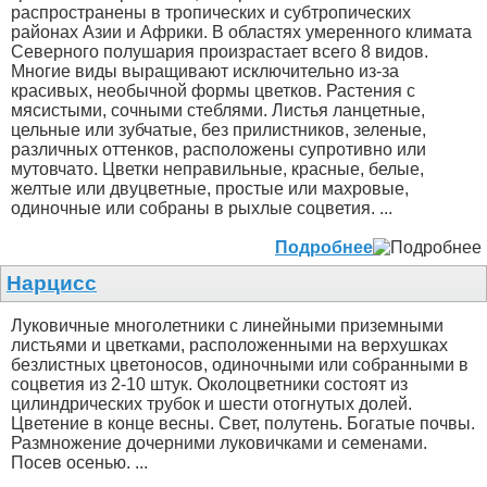
распространены в тропических и субтропических
районах Азии и Африки. В областях умеренного климата
Северного полушария произрастает всего 8 видов.
Многие виды выращивают исключительно из-за
красивых, необычной формы цветков. Растения с
мясистыми, сочными стеблями. Листья ланцетные,
цельные или зубчатые, без прилистников, зеленые,
различных оттенков, расположены супротивно или
мутовчато. Цветки неправильные, красные, белые,
желтые или двуцветные, простые или махровые,
одиночные или собраны в рыхлые соцветия. ...
Подробнее
Нарцисс
Луковичные многолетники с линейными приземными
листьями и цветками, расположенными на верхушках
безлистных цветоносов, одиночными или собранными в
соцветия из 2-10 штук. Околоцветники состоят из
цилиндрических трубок и шести отогнутых долей.
Цветение в конце весны. Свет, полутень. Богатые почвы.
Размножение дочерними луковичками и семенами.
Посев осенью. ...