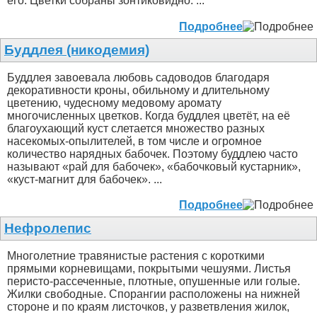
его. Цветки собраны зонтиковидно. ...
Подробнее
Буддлея (никодемия)
Буддлея завоевала любовь садоводов благодаря
декоративности кроны, обильному и длительному
цветению, чудесному медовому аромату
многочисленных цветков. Когда буддлея цветёт, на её
благоухающий куст слетается множество разных
насекомых-опылителей, в том числе и огромное
количество нарядных бабочек. Поэтому буддлею часто
называют «рай для бабочек», «бабочковый кустарник»,
«куст-магнит для бабочек». ...
Подробнее
Нефролепис
Многолетние травянистые растения с короткими
прямыми корневищами, покрытыми чешуями. Листья
перисто-рассеченные, плотные, опушенные или голые.
Жилки свободные. Спорангии расположены на нижней
стороне и по краям листочков, у разветвления жилок,