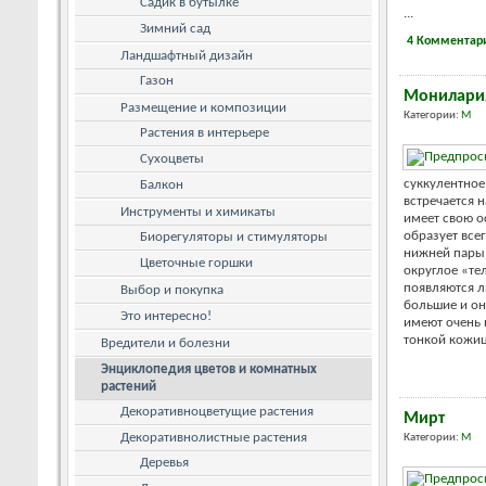
Садик в бутылке
...
Зимний сад
4 Комментар
Ландшафтный дизайн
Газон
Монилари
Размещение и композиции
Категории:
М
Растения в интерьере
Сухоцветы
суккулентное 
Балкон
встречается 
Инструменты и химикаты
имеет свою о
образует всег
Биорегуляторы и стимуляторы
нижней пары 
Цветочные горшки
округлое «тел
появляются л
Выбор и покупка
большие и он
Это интересно!
имеют очень 
тонкой кожиц
Вредители и болезни
Энциклопедия цветов и комнатных
растений
Декоративноцветущие растения
Мирт
Декоративнолистные растения
Категории:
М
Деревья