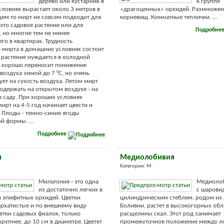
дерево или кустарник в
к группе
ловиях вырастает около 3 метров в
«драгоценных» орхидей. Размножен
щем то мирт не совсем подходит для
корневищ. Комнатные теплички. ...
 это садовое растение или для
Подробне
, но многие тем не менее
го в квартирах. Трудность
мирта в домашних условиях состоит
о растение нуждается в холодной
о хорошо переносит понижение
воздуха зимой до 7 °С, но очень
ует на сухость воздуха. Летом мирт
одержать на открытом воздухе - на
в саду. При хороших условиях
ирт на 4-5 год начинает цвести и
 Плоды - темно-синие ягоды
й формы. ...
Подробнее
я
Медиолобивия
Категории:
М
Мильтония - это одна
Медиолоб
из достаточно легких в
с шарови
 эпифитных орхидей. Цветки
цилиндрическим стеблем, родом из
рхатистые и по внешнему виду
Боливии, растет в высокогорных обл
етки садовых фиалок, только
расщелины скал. Этот род занимает
рупнее, до 10 см в диаметре. Цветет
промежуточное положение между л