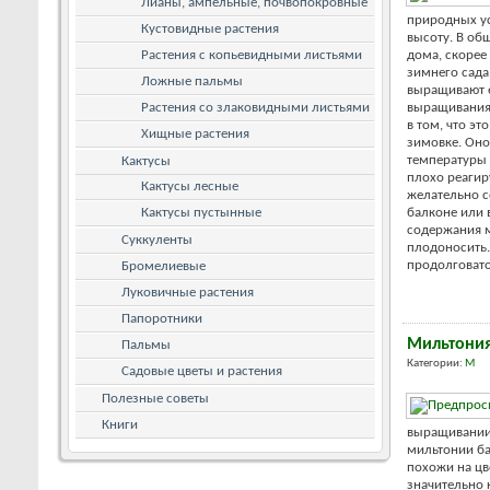
Лианы, ампельные, почвопокровные
природных ус
Кустовидные растения
высоту. В об
Растения с копьевидными листьями
дома, скорее
зимнего сада
Ложные пальмы
выращивают е
Растения со злаковидными листьями
выращивания 
в том, что эт
Хищные растения
зимовке. Он
температуры 
Кактусы
плохо реагир
Кактусы лесные
желательно с
Кактусы пустынные
балконе или 
содержания м
Суккуленты
плодоносить.
продолговато
Бромелиевые
Луковичные растения
Папоротники
Мильтони
Пальмы
Категории:
М
Садовые цветы и растения
Полезные советы
Книги
выращивании
мильтонии ба
похожи на цв
значительно к