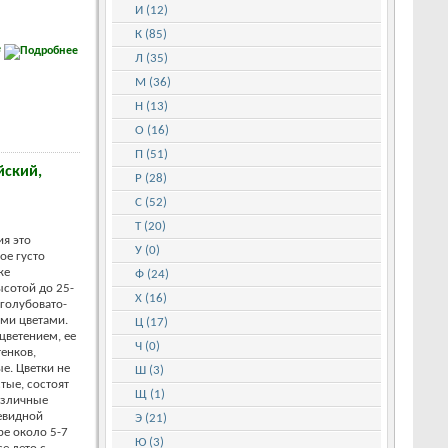
И (12)
К (85)
е
Л (35)
М (36)
Н (13)
О (16)
П (51)
йский,
Р (28)
С (52)
Т (20)
я это
У (0)
ое густо
же
Ф (24)
ысотой до 25-
Х (16)
голубовато-
ми цветами.
Ц (17)
цветением, ее
Ч (0)
енков,
е. Цветки не
Ш (3)
тые, состоят
Щ (1)
азличные
шевидной
Э (21)
ре около 5-7
Ю (3)