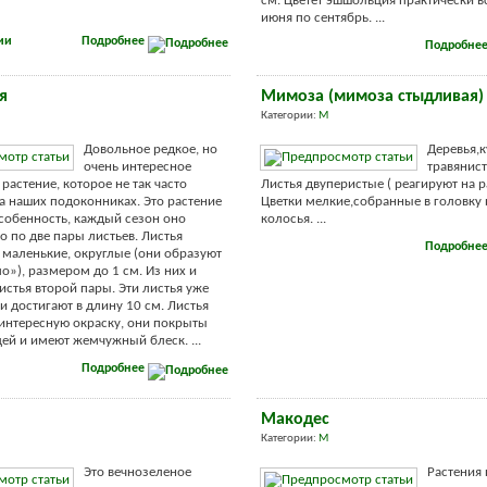
см. Цветет эшшольция практически вс
июня по сентябрь. ...
ии
Подробнее
Подробне
я
Мимоза (мимоза стыдливая)
Категории:
М
Довольное редкое, но
Деревья,
очень интересное
травянист
растение, которое не так часто
Листья двуперистые ( реагируют на р
на наших подоконниках. Это растение
Цветки мелкие,собранные в головку 
собенность, каждый сезон оно
колосья. ...
о по две пары листьев. Листья
Подробне
маленькие, округлые (они образуют
о»), размером до 1 см. Из них и
истья второй пары. Эти листья уже
и достигают в длину 10 см. Листья
интересную окраску, они покрыты
ей и имеют жемчужный блеск. ...
Подробнее
Макодес
Категории:
М
Это вечнозеленое
Растения