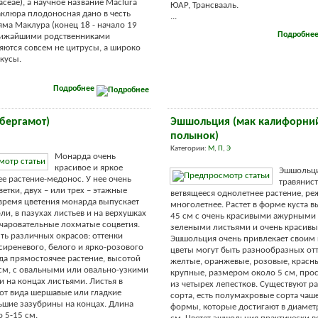
aceae), а научное название Maclura
ЮАР, Трансвааль.
аклюра плодоносная дано в честь
...
яма Маклура (конец 18 - начало 19
Подробне
 ближайшими родственниками
ются совсем не цитрусы, а широко
кусы.
Подробнее
бергамот)
Эшшольция (мак калифорни
полынок)
Категории:
М
,
П
,
Э
Монарда очень
красивое и яркое
Эшшольци
е растение-медонос. У нее очень
травянист
етки, двух – или трех – этажные
ветвящееся однолетнее растение, ре
 время цветения монарда выпускает
многолетнее. Растет в форме куста в
ли, в пазухах листьев и на верхушках
45 см с очень красивыми ажурными 
чаровательные лохматые соцветия.
зелеными листьями и очень красивы
ть различных окрасов: оттенки
Эшшольция очень привлекает своим 
сиреневого, белого и ярко-розового
цветы могут быть разнообразных отт
да прямостоячее растение, высотой
желтые, оранжевые, розовые, красны
 см, с овальными или овально-узкими
крупные, размером около 5 см, прос
 на концах листьями. Листья в
из четырех лепестков. Существуют р
от вида шершавые или гладкие
сорта, есть полумахровые сорта ча
шие зазубрины на концах. Длина
формы, которые достигают в диамет
о 5-15 см.