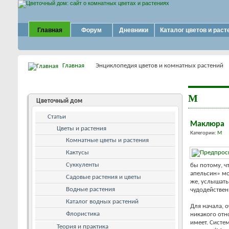
Главная
Форум
Дневники
Каталог цветов и раст
Главная
Энциклопедия цветов и комнатных растений
М
Цветочный дом
Статьи
Маклюра
Цветы и растения
Категории:
М
Комнатные цветы и растения
Кактусы
Суккуленты
бы потому, ч
апельсин» мо
Садовые растения и цветы
же, услышать
Водные растения
чудодействен
Каталог водных растений
Для начала, о
Флористика
никакого отн
имеет. Систем
Теория и практика