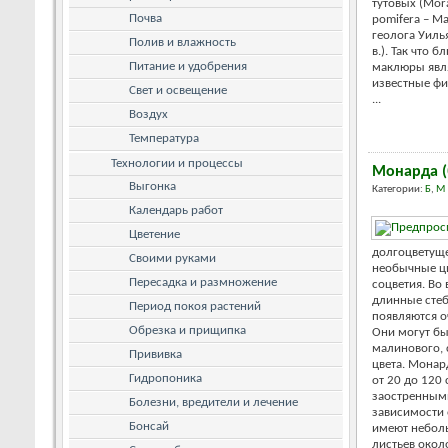
тутовых (Mor
Почва
pomifera – М
геолога Уиль
Полив и влажность
в.). Так что
Питание и удобрения
маклюры явля
известные фи
Свет и освещение
...
Воздух
Температура
Технологии и процессы
Монарда (
Выгонка
Категории:
Б
,
М
Календарь работ
Цветение
долгоцветуще
Своими руками
необычные цв
Пересадка и размножение
соцветия. Во
длинные стеб
Период покоя растений
появляются о
Обрезка и прищипка
Они могут бы
малинового, 
Прививка
цвета. Монар
Гидропоника
от 20 до 120
заостренными
Болезни, вредители и лечение
зависимости 
Бонсай
имеют неболь
листьев окол