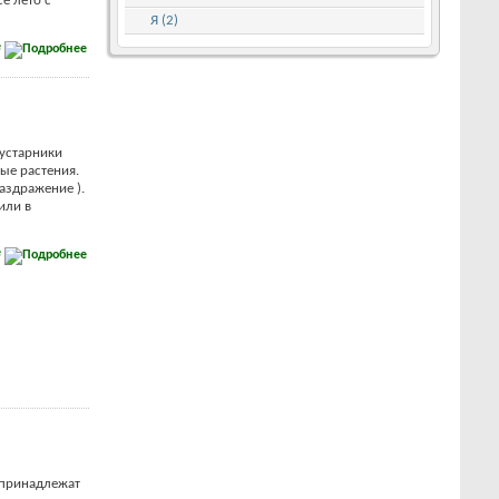
е лето с
Я (2)
е
кустарники
ые растения.
аздражение ).
или в
е
 принадлежат