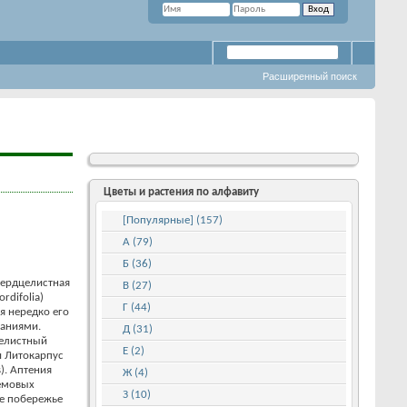
Расширенный поиск
Цветы и растения по алфавиту
,
[Популярные] (157)
А (79)
Б (36)
сердцелистная
В (27)
ordifolia)
Г (44)
я нередко его
ваниями.
Д (31)
елистный
Е (2)
и Литокарпус
s). Аптения
Ж (4)
темовых
З (10)
ое побережье