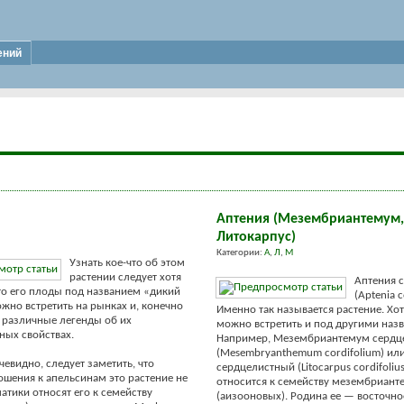
ений
Аптения (Мезембриантемум
Литокарпус)
Категории:
А
,
Л
,
М
Узнать кое-что об этом
растении следует хотя
Аптения 
то его плоды под названием «дикий
(Aptenia c
жно встретить на рынках и, конечно
Именно так называется растение. Хот
 различные легенды об их
можно встретить и под другими наз
ных свойствах.
Например, Мезембриантемум сердц
(Mesembryanthemum cordifolium) ил
чевидно, следует заметить, что
сердцелистный (Litocarpus cordifoliu
ошения к апельсинам это растение не
относится к семейству мезембриан
атики относят его к семейству
(аизооновых). Родина ее — восточн