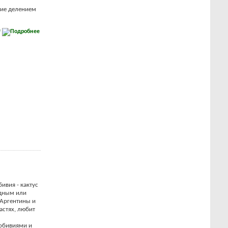
ие делением
е
ивия - кактус
дным или
 Аргентины и
астях, любит
обивиями и