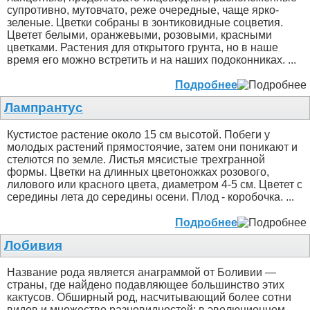
супротивно, мутовчато, реже очередные, чаще ярко-
зеленые. Цветки собраны в зонтиковидные соцветия.
Цветет белыми, оранжевыми, розовыми, красными
цветками. Растения для открытого грунта, но в наше
время его можно встретить и на наших подоконниках. ...
Подробнее
Лампрантус
Кустистое растение около 15 см высотой. Побеги у
молодых растений прямостоячие, затем они поникают и
стелются по земле. Листья мясистые трехгранной
формы. Цветки на длинных цветоножках розового,
лилового или красного цвета, диаметром 4-5 см. Цветет с
середины лета до середины осени. Плод - коробочка. ...
Подробнее
Лобивия
Название рода является анаграммой от Боливии —
страны, где найдено подавляющее большинство этих
кактусов. Обширный род, насчитывающий более сотни
видов и множество разновидностей; в эволюционном