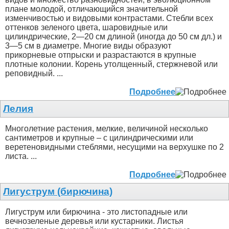
плане молодой, отличающийся значительной
изменчивостью и видовыми контрастами. Стебли всех
оттенков зеленого цвета, шаровидные или
цилиндрические, 2—20 см длиной (иногда до 50 см дл.) и
3—5 см в диаметре. Многие виды образуют
прикорневые отпрыски и разрастаются в крупные
плотные колонии. Корень утолщенный, стержневой или
реповидный. ...
Подробнее
Лелия
Многолетние растения, мелкие, величиной несколько
сантиметров и крупные – с цилиндрическими или
веретеновидными стеблями, несущими на верхушке по 2
листа. ...
Подробнее
Лигуструм (бирючина)
Лигуструм или бирючина - это листопадные или
вечнозеленые деревья или кустарники. Листья