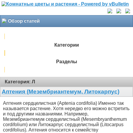
Обзор статей
Категории
Разделы
Категория: Л
Аптения (Мезембриантемум, Литокарпус)
Аптения сердцелистная (Aptenia cordifolia) Именно так
называется растение. Хотя нередко его можно встретить
и под другими названиями. Например,
Мезембриантемум сердцелистный (Mesembryanthemum
cordifolium) или Литокарпус сердцелистный (Litocarpus
cordifolius). Аптения относится к семейству