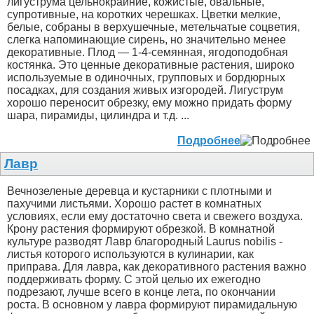
лигуструма цельнокрайние, кожистые, овальные,
супротивные, на коротких черешках. Цветки мелкие,
белые, собраны в верхушечные, метельчатые соцветия,
слегка напоминающие сирень, но значительно менее
декоративные. Плод — 1-4-семянная, ягодоподобная
костянка. Это ценные декоративные растения, широко
используемые в одиночных, групповых и бордюрных
посадках, для создания живых изгородей. Лигуструм
хорошо переносит обрезку, ему можно придать форму
шара, пирамиды, цилиндра и т.д. ...
Подробнее
Лавр
Вечнозеленые деревца и кустарники с плотными и
пахучими листьями. Хорошо растет в комнатных
условиях, если ему достаточно света и свежего воздуха.
Крону растения формируют обрезкой. В комнатной
культуре разводят Лавр благородный Laurus nobilis -
листья которого используются в кулинарии, как
приправа. Для лавра, как декоративного растения важно
поддерживать форму. С этой целью их ежегодно
подрезают, лучше всего в конце лета, по окончании
роста. В основном у лавра формируют пирамидальную