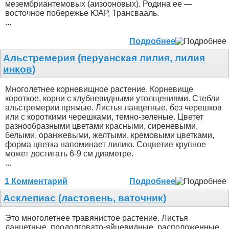
мезембриантемовых (аизооновых). Родина ее —
восточное побережье ЮАР, Трансвааль.
...
Подробнее
Альстремерия (перуанская лилия, лилия
инков)
Многолетнее корневищное растение. Корневище
короткое, корни с клубневидными утолщениями. Стебли
альстремерии прямые. Листья ланцетные, без черешков
или с короткими черешками, темно-зеленые. Цветет
разнообразными цветами красными, сиреневыми,
белыми, оранжевыми, желтыми, кремовыми цветками,
форма цветка напоминает лилию. Соцветие крупное
может достигать 6-9 см диаметре.
...
1 Комментарий
Подробнее
Асклепиас (ластовень, ваточник)
Это многолетнее травянистое растение. Листья
ланцетные, продолговато-яйцевидные, расположенные