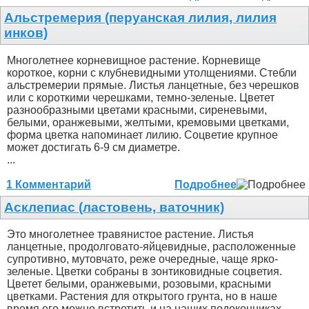
Альстремерия (перуанская лилия, лилия
инков)
Многолетнее корневищное растение. Корневище
короткое, корни с клубневидными утолщениями. Стебли
альстремерии прямые. Листья ланцетные, без черешков
или с короткими черешками, темно-зеленые. Цветет
разнообразными цветами красными, сиреневыми,
белыми, оранжевыми, желтыми, кремовыми цветками,
форма цветка напоминает лилию. Соцветие крупное
может достигать 6-9 см диаметре.
...
1 Комментарий
Подробнее
Асклепиас (ластовень, ваточник)
Это многолетнее травянистое растение. Листья
ланцетные, продолговато-яйцевидные, расположенные
супротивно, мутовчато, реже очередные, чаще ярко-
зеленые. Цветки собраны в зонтиковидные соцветия.
Цветет белыми, оранжевыми, розовыми, красными
цветками. Растения для открытого грунта, но в наше
время его можно встретить и на наших подоконниках. ...