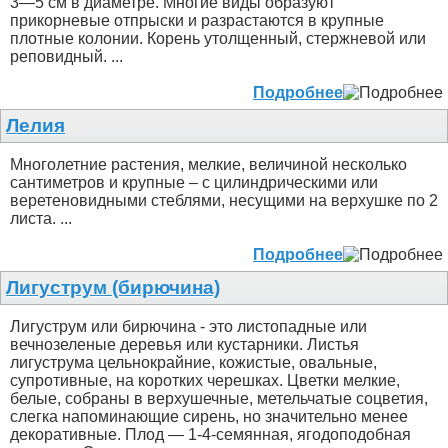
3—5 см в диаметре. Многие виды образуют
прикорневые отпрыски и разрастаются в крупные
плотные колонии. Корень утолщенный, стержневой или
реповидный. ...
Подробнее
Лелия
Многолетние растения, мелкие, величиной несколько
сантиметров и крупные – с цилиндрическими или
веретеновидными стеблями, несущими на верхушке по 2
листа. ...
Подробнее
Лигуструм (бирючина)
Лигуструм или бирючина - это листопадные или
вечнозеленые деревья или кустарники. Листья
лигуструма цельнокрайние, кожистые, овальные,
супротивные, на коротких черешках. Цветки мелкие,
белые, собраны в верхушечные, метельчатые соцветия,
слегка напоминающие сирень, но значительно менее
декоративные. Плод — 1-4-семянная, ягодоподобная