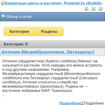
Обзор статей
Категории
Разделы
Категория: Л
Аптения (Мезембриантемум, Литокарпус)
Аптения сердцелистная (Aptenia cordifolia) Именно так
называется растение. Хотя нередко его можно встретить
и под другими названиями. Например,
Мезембриантемум сердцелистный (Mesembryanthemum
cordifolium) или Литокарпус сердцелистный (Litocarpus
cordifolius). Аптения относится к семейству
мезембриантемовых (аизооновых). Родина ее —
восточное побережье ЮАР, Трансвааль.
...
Подробнее