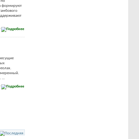
 по
ра формируют
тамбового
поддерживают
е
 несущие
лых
реолах.
 умеренный.
...
е