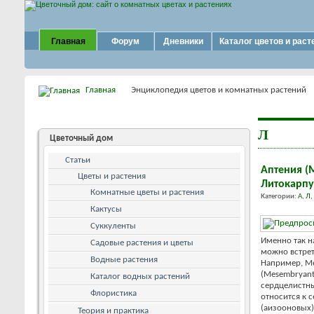
Главная
Форум
Дневники
Каталог цветов и раст
Главная
Энциклопедия цветов и комнатных растений
Л
Цветочный дом
Статьи
Аптения (
Цветы и растения
Литокарпу
Комнатные цветы и растения
Категории:
А
,
Л
,
Кактусы
Суккуленты
Именно так н
Садовые растения и цветы
можно встрет
Водные растения
Например, М
(Mesembryant
Каталог водных растений
сердцелистный
Флористика
относится к 
(аизооновых)
Теория и практика