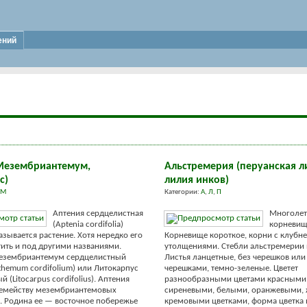
ений
Мезембриантемум,
Альстремерия (перуанская л
с)
лилия инков)
М
Категории:
А
,
Л
,
П
Аптения сердцелистная
Многолет
(Aptenia cordifolia)
корневищ
азывается растение. Хотя нередко его
Корневище короткое, корни с клуб
ить и под другими названиями.
утолщениями. Стебли альстремерии
езембриантемум сердцелистный
Листья ланцетные, без черешков или
hemum cordifolium) или Литокарпус
черешками, темно-зеленые. Цветет
 (Litocarpus cordifolius). Аптения
разнообразными цветами красными
семейству мезембриантемовых
сиреневыми, белыми, оранжевыми,
. Родина ее — восточное побережье
кремовыми цветками, форма цветка