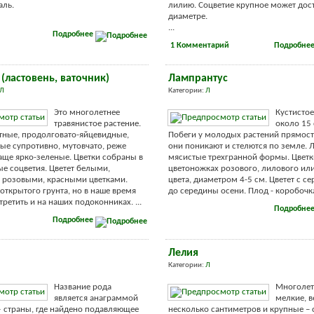
аль.
лилию. Соцветие крупное может дост
диаметре.
...
Подробнее
1 Комментарий
Подробне
(ластовень, ваточник)
Лампрантус
Л
Категории:
Л
Это многолетнее
Кустистое
травянистое растение.
около 15 
тные, продолговато-яйцевидные,
Побеги у молодых растений прямост
е супротивно, мутовчато, реже
они поникают и стелются по земле. 
аще ярко-зеленые. Цветки собраны в
мясистые трехгранной формы. Цветк
е соцветия. Цветет белыми,
цветоножках розового, лилового ил
 розовыми, красными цветками.
цвета, диаметром 4-5 см. Цветет с с
 открытого грунта, но в наше время
до середины осени. Плод - коробочка.
ретить и на наших подоконниках. ...
Подробне
Подробнее
Лелия
Категории:
Л
Название рода
Многолет
является анаграммой
мелкие, 
 страны, где найдено подавляющее
несколько сантиметров и крупные – 