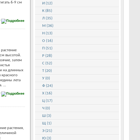
игать 6-9 см
И (12)
К (85)
Л (35)
е
М (36)
Н (13)
О (16)
П (51)
 растение
см высотой.
Р (28)
оячие, затем
С (52)
Листья
и на длинных
Т (20)
и красного
У (0)
ередины лета
 ...
Ф (24)
е
Х (16)
Ц (17)
Ч (0)
Ш (3)
Щ (1)
ние растения,
Э (21)
величиной
с
Ю (3)