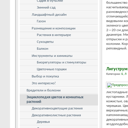
Садик в бутылке
большинство 
насчитывающ
Зимний сад
разновидност
Ландшафтный дизайн
отличающийс
видовыми кон
Газон
зеленого цве
Размещение и композиции
2—20 см длин
диаметре. М
Растения в интерьере
отпрыски и р
Сухоцветы
колонии. Кор
реповидный. .
Балкон
Инструменты и химикаты
Биорегуляторы и стимуляторы
Лигуструм
Цветочные горшки
Категории:
Б
,
Л
Выбор и покупка
Это интересно!
Вредители и болезни
листопадные 
кустарники. 
Энциклопедия цветов и комнатных
кожистые, ов
растений
черешках. Цв
Декоративноцветущие растения
верхушечные,
напоминающи
Декоративнолистные растения
декоративные
Деревья
ягодоподобна