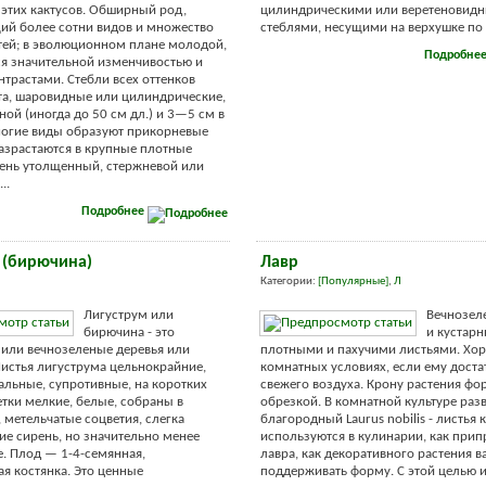
этих кактусов. Обширный род,
цилиндрическими или веретеновид
ий более сотни видов и множество
стеблями, несущими на верхушке по 2 
ей; в эволюционном плане молодой,
Подробне
я значительной изменчивостью и
трастами. Стебли всех оттенков
та, шаровидные или цилиндрические,
ой (иногда до 50 см дл.) и 3—5 см в
ногие виды образуют прикорневые
азрастаются в крупные плотные
ень утолщенный, стержневой или
..
Подробнее
 (бирючина)
Лавр
Категории:
[Популярные]
,
Л
Лигуструм или
Вечнозел
бирючина - это
и кустарн
или вечнозеленые деревья или
плотными и пахучими листьями. Хор
Листья лигуструма цельнокрайние,
комнатных условиях, если ему доста
альные, супротивные, на коротких
свежего воздуха. Крону растения ф
етки мелкие, белые, собраны в
обрезкой. В комнатной культуре раз
 метельчатые соцветия, слегка
благородный Laurus nobilis - листья 
е сирень, но значительно менее
используются в кулинарии, как прип
. Плод — 1-4-семянная,
лавра, как декоративного растения 
я костянка. Это ценные
поддерживать форму. С этой целью 