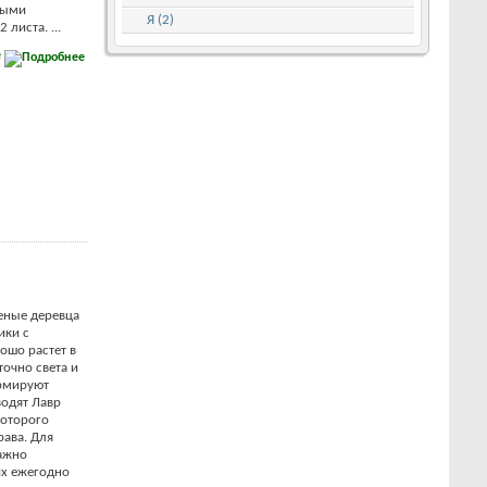
ными
Я (2)
листа. ...
е
еные деревца
ики с
ошо растет в
точно света и
ормируют
водят Лавр
которого
рава. Для
важно
их ежегодно