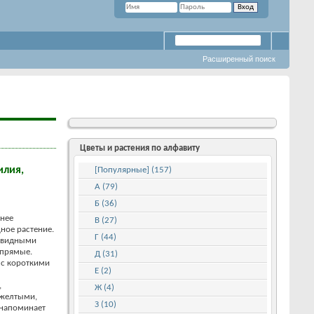
Расширенный поиск
Цветы и растения по алфавиту
илия,
[Популярные] (157)
А (79)
Б (36)
нее
В (27)
ное растение.
Г (44)
невидными
 прямые.
Д (31)
 с короткими
Е (2)
,
Ж (4)
 желтыми,
З (10)
 напоминает