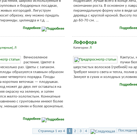
 растения, широко используемые в
подрезают, лучше всего в конце лета,
рупповых и бордюрных посадках,
окончании роста. В основном у лав
 живых изгородей. Лигуструм
пирамидальную форму или в виде ш
осит обрезку, ему можно придать
деревца с круглой кроной. Высоту 
ирамиды, цилиндра и т.д. ...
до 60-70 см. ...
Подробнее
Подробне
Лофофора
улярные]
,
Л
Категории:
Л
Вечнозеленое
Кактусы,
растение. Цветет в
пучки бе
несколько раз. Цветы с запахом.
шерстистых волосков (гребней) на а
 плоды образуются главным образом
Требуют много света и тепла, полив
 ниже четвертого порядка. Плоды
Зимуют в сухих и холодных условиях. 
а коротких веточках — плодушках.
Подробне
од может до двух лет оставаться на
няя окраску на зеленую, и затем
ится желто-золотистым. Комнатные
равнению с грунтовыми имеют более
у, меньше семян и более ароматные.
Подробнее
Последняя
Страница 1 из 4
1
2
3
4