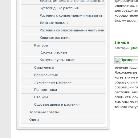
Лианы, ампельные, почвопокровные
декоративные
одиночных, г
Кустовидные растения
для создания
Растения с копьевидными листьями
хорошо перен
форму шара, п
Ложные пальмы
Растения со злаковидными листьями
Хищные растения
Лимон
Кактусы
Категории:
[Поп
Кактусы лесные
Кактусы пустынные
Суккуленты
течение года 
Ярко-желтые
Бромелиевые
на ветвях не
Луковичные растения
образуются н
Созревший пл
Папоротники
растении, ме
Пальмы
опять станов
лимоны по с
Садовые цветы и растения
тонкую кожур
...
Полезные советы
Книги