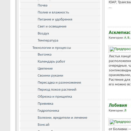
ЮАР, Трансва
Почва
...
Полив и влажность
Питание и удобрения
Свет и освещение
Асклепиас 
Воздух
Категории:
А
,
В
,
Температура
Технологии и процессы
Выгонка
Листья ланце
расположенны
Календарь работ
очередные, ч
Цветение
зонтиковидны
оранжевыми,
Своими руками
Растения для
Пересадка и размножение
его можно вст
Период покоя растений
Обрезка и прищипка
Прививка
Лобивия
Гидропоника
Категории:
Л
Болезни, вредители и лечение
Бонсай
от Боливии —