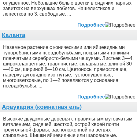
опушенное. Небольшие белые цветки в сидячих парных
завитках на верхушках побегов. Чашелистиков и
лепестков по 3, свободные. ...
Подробнее
Каланта
Наземное растение с коническими или яйцевидными
тупоребристыми псевдобульбами, покрытыми тонкими
пленчатыми серебристо-белыми чешуями. Листьев 3—4,
широколанцетные, травянистые, складчатые, длиной 30
—40 см, шириной 8—10 см. Цветоносы прямостоячие,
наверху дуговидно изогнутые, густоопушенные,
многоцветковые, по 1—2 появляются у основания
псевдобульбы. ...
Подробнее
Араукария (комнатная ель)
Высокие двудомные деревья с правильным мутовчатым
ветвлением, сидячей, жесткой, острой хвоей почти
треугольной формы, расположенной на ветвях
спирально. Шишки яйцевидные или шаровидные.