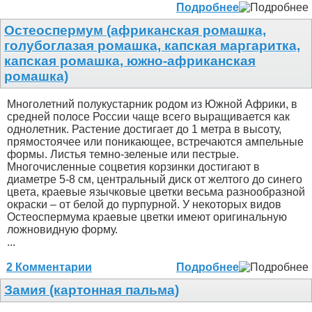
Подробнее
Остеоспермум (африканская ромашка,
голубоглазая ромашка, капская маргаритка,
капская ромашка, южно-африканская
ромашка)
Многолетний полукустарник родом из Южной Африки, в
средней полосе России чаще всего выращивается как
однолетник. Растение достигает до 1 метра в высоту,
прямостоячее или поникающее, встречаются ампельные
формы. Листья темно-зеленые или пестрые.
Многочисленные соцветия корзинки достигают в
диаметре 5-8 см, центральный диск от желтого до синего
цвета, краевые язычковые цветки весьма разнообразной
окраски – от белой до пурпурной. У некоторых видов
Остеоспермума краевые цветки имеют оригинальную
ложновидную форму.
...
2 Комментарии
Подробнее
Замия (картонная пальма)