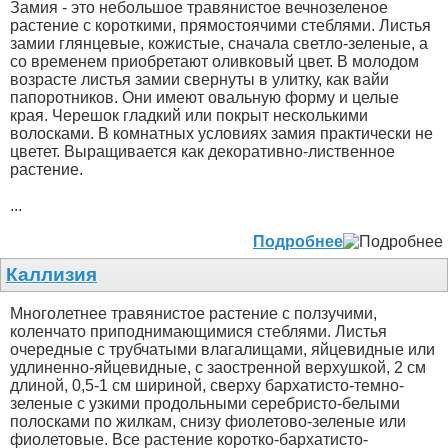
Замия - это небольшое травянистое вечнозеленое
растение с короткими, прямостоячими стеблями. Листья
замии глянцевые, кожистые, сначала светло-зеленые, а
со временем приобретают оливковый цвет. В молодом
возрасте листья замии свернуты в улитку, как вайи
папоротников. Они имеют овальную форму и целые
края. Черешок гладкий или покрыт несколькими
волосками. В комнатных условиях замия практически не
цветет. Выращивается как декоративно-лиственное
растение.
...
Подробнее
Каллизия
Многолетнее травянистое растение с ползучими,
коленчато приподнимающимися стеблями. Листья
очередные с трубчатыми влагалищами, яйцевидные или
удлиненно-яйцевидные, с заостренной верхушкой, 2 см
длиной, 0,5-1 см шириной, сверху бархатисто-темно-
зеленые с узкими продольными серебристо-белыми
полосками по жилкам, снизу фиолетово-зеленые или
фиолетовые. Все растение коротко-бархатисто-