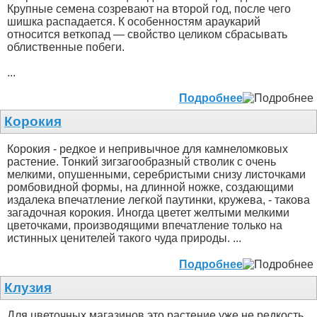
Крупные семена созревают на второй год, после чего
шишка распадается. К особенностям араукарий
относится веткопад — свойство целиком сбрасывать
облиственные побеги.
...
Подробнее
Корокия
Корокия - редкое и непривычное для камнеломковых
растение. Тонкий зигзагообразный стволик с очень
мелкими, опушенными, серебристыми снизу листочками
ромбовидной формы, на длинной ножке, создающими
издалека впечатление легкой паутинки, кружева, - такова
загадочная корокия. Иногда цветет желтыми мелкими
цветочками, производящими впечатление только на
истинных ценителей такого чуда природы. ...
Подробнее
Клузия
Для цветочных магазинов это растение уже не редкость.