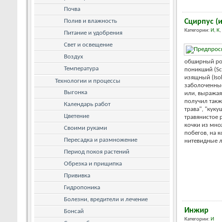
Почва
Полив и влажность
Сцирпус (
Категории:
И
,
К
,
Питание и удобрения
Свет и освещение
Воздух
обширный ро
Температура
поникший (Sci
изящный (Isol
Технологии и процессы
заболоченны
Выгонка
или, выражая
получил такж
Календарь работ
трава", "кук
Цветение
травянистое 
кочки из мно
Своими руками
побегов, на
Пересадка и размножение
нитевидные ли
Период покоя растений
Обрезка и прищипка
Прививка
Гидропоника
Болезни, вредители и лечение
Инжир
Бонсай
Категории:
И