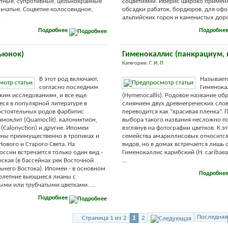
тные, супротивные, цельнокрайные
соцветиями. Иберис широко применя
ьчатые. Соцветие колосовидное,
обсадки рабаток, бордюров, для оф
.
альпийских горок и каменистых дорож
Подробнее
Подробне
ьюнок)
Гименокаллис (панкрациум, 
Категории:
Г
,
И
,
П
В этот род включают,
Называет
согласно последним
Гименока
ким исследованиям, и все еще
(Hymenocallis). Родовое название об
я в популярной литературе в
слиянием двух древнегреческих слов
остоятельных родов фарбитис
переводится как “красивая пленка”. 
квамоклит (Quamoclit), калониктион,
выбора такого названия несложно по
(Calonyction) и другие. Ипомеи
взглянув на фотографии цветков. К э
ны преимущественно в тропиках и
семейства амариллисовых относится
Нового и Старого Света. На
видов, но в домах встречается лишь 
оссии встречается только один вид -
Гименокаллис карибский (H. caribaea
ская (в бассейнах рек Восточной
...
ьнего Востока). Ипомеи - в основном
Подробне
олетние вьющиеся лианы с
ми или трубчатыми цветками. ...
Подробнее
Последняя
Страница 1 из 2
1
2