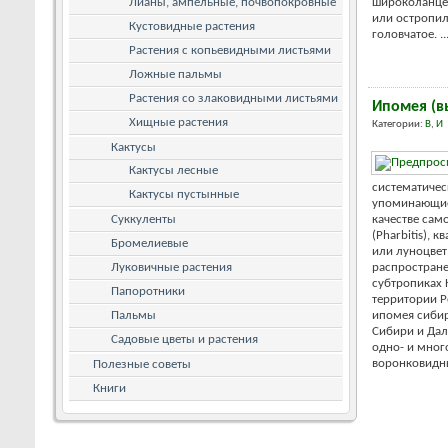
Лианы, ампельные, почвопокровные
широколанце
или остропил
Кустовидные растения
головчатое. ..
Растения с копьевидными листьями
Ложные пальмы
Растения со злаковидными листьями
Ипомея (в
Хищные растения
Категории:
В
,
И
Кактусы
Кактусы лесные
систематичес
Кактусы пустынные
упоминающиес
Суккуленты
качестве сам
(Pharbitis), 
Бромелиевые
или луноцвет 
Луковичные растения
распростране
субтропиках 
Папоротники
территории Р
Пальмы
ипомея сибир
Сибири и Дал
Садовые цветы и растения
одно- и мног
воронковидны
Полезные советы
Книги