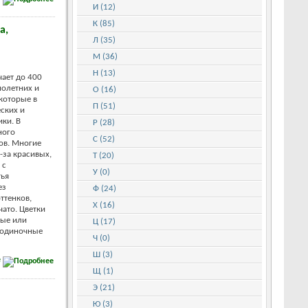
И (12)
К (85)
а,
Л (35)
М (36)
Н (13)
чает до 400
нолетних и
О (16)
которые в
П (51)
ских и
ки. В
Р (28)
ного
С (52)
ов. Многие
за красивых,
Т (20)
 с
У (0)
тья
ез
Ф (24)
ттенков,
Х (16)
ато. Цветки
тые или
Ц (17)
 одиночные
Ч (0)
Ш (3)
е
Щ (1)
Э (21)
Ю (3)