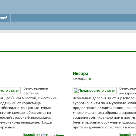
ений
Иксора
Категории:
И
Вечнозеленые
Вечнозел
растения,
кустарни
ки, до 60 см высотой, с жесткими
небольшие деревья. Листья распол
ходящими от корневища.
супротивно или по 3 мутовчато, ова
яйцевидно-ланцетные, тупые,
продолговато-эллиптические, кожис
сточки мелкие, образуются на
многочисленные,собраны в верхоцв
ерхней стороне филлокладия,
соцветия зонтиковидно или в плотны
треугольно-шиловидные. Плоды
белые, красные, оранжевые, шарлах
расные. ...
протерандричные, опыляются насеко
Подробнее
Подробне