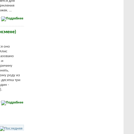
ется для
ормления
ек. ...
е
исмене)
ся оно
ллис
разовано
 и
Причину
нять,
тому роду из
 десятка три
один -
).
е