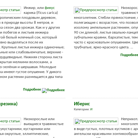
Инжир, или
фикус
Низкоро
карика (Ficus carica)
травянис
тропическим плодовым деревом,
многолетник. Стебли прямостоячие, 
в природе высоты 8 метров, и
полегающие с возрастом, что позвол
а сезон два урожая. Как и у других
изолому ампельным растением, опу
ни побегов и листьев инжира
90 см длиной; листья овалыю-ланце
той белый млечный сок, который
зубчатыми краями, бархатистые, те
ивно выделяться после их
часто с красноватым опушением. Цв
 Крупные листья инжира одиночные;
трубчатые, ярко-красного цвета. ...
ьные или слабовыемчатые, верхние -
Подробне
ердцевидные. Нижняя сторона листа
окрытая мелкими волосками, а
ко-зелёная и шершавая. Молодые
а имеют густое опушение. У дикого
ном растении размещается два типа
Подробнее
ирезина)
Иберис
Категории:
И
Низкорослые или
Неприхот
вьющиеся травянистые
многолет
лукустарники, кустарники или
в виде густых, плотных кустиков с 
тья округлые, эллиптические,
ангельски красивыми зонтикообра