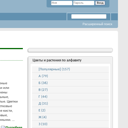
Расширенный поиск
Цветы и растения по алфавиту
[Популярные] (157)
А (79)
Б (36)
еные
ки или
В (27)
ожены
Г (44)
льные,
тые. Цветки
Д (31)
етковые
Е (2)
е кисти,
овые,
Ж (4)
мыми. ...
З (10)
е