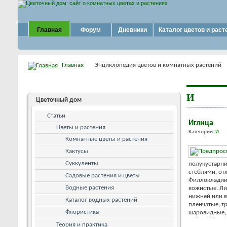
Главная
Форум
Дневники
Каталог цветов и раст
Главная
Энциклопедия цветов и комнатных растений
И
Цветочный дом
Статьи
Иглица
Цветы и растения
Категории:
И
Комнатные цветы и растения
Кактусы
Суккуленты
полукустарни
стеблями, от
Садовые растения и цветы
Филлокладии 
Водные растения
кожистые. Ли
нижней или в
Каталог водных растений
пленчатые, 
Флористика
шаровидные, к
Теория и практика