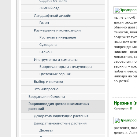
Садик в бутылке
Зимний сад
Ландшафтный дизайн
является суб
достигающим 
Газон
обычно даёт з
Размещение и композиции
фикусов, тка
содержат гус
Растения в интерьере
начинает акт
Сухоцветы
повреждения.
нижние - цел
Балкон
лопастные, с
Инструменты и химикаты
сероватая, п
верхняя – яр
Биорегуляторы и стимуляторы
побеги инжир
Цветочные горшки
инжира на од
соцветий. ...
Выбор и покупка
Это интересно!
Вредители и болезни
Ирезине (
Энциклопедия цветов и комнатных
растений
Категории:
И
Декоративноцветущие растения
Декоративнолистные растения
растения, по
Деревья
деревья. Лис