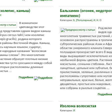
изолепис, камыш)
Бальзамин (огонек, недотрог
С
импатиенс)
Категории:
Б
,
[Популярные]
,
И
,
Н
,
О
В комнатном
цветоводстве этот
Род вклю
д представлен одним видом камыш
видов од
rpus сеrnus Vahl.) или изолепис
многолетних травянистых растений, 
epis gracilis), родина которого
основном распространены в тропиче
е районы Восточной Индии. Камыш,
субтропических районах Азии и Афри
сь научным языком, сцирпус,
областях умеренного климата Север
е народные названия "волосяная
полушария произрастает всего 8 вид
ушкины слезки". Это многолетнее
виды выращивают исключительно из-
растение образует плотные низкие
необычной формы цветков. Растения
жества густо сросшихся между собой
мясистыми, сочными стеблями. Лис
 которых расположены длинные
ланцетные, цельные или зубчатые, б
стья. ...
прилистников, зеленые, различных о
расположены супротивно или мутовч
Подробнее
неправильные, красные, белые, жел
двуцветные, простые или махровые,
или собраны в рыхлые соцветия. ...
Подробне
Изолома волосистая
Категории:
И