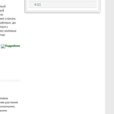
Я (2)
слый
тый
но
яет считать
шённые, до
тные с
мно-зеленые
етки
е
ливое
нее растение
ароматными,
зными