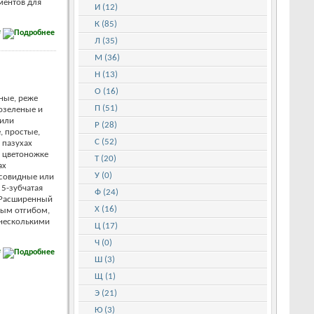
ментов для
И (12)
К (85)
е
Л (35)
М (36)
Н (13)
О (16)
ные, реже
П (51)
озеленые и
 или
Р (28)
, простые,
С (52)
 пазухах
й цветоножке
Т (20)
ах
У (0)
осовидные или
 5-зубчатая
Ф (24)
. Расширенный
Х (16)
ным отгибом,
 несколькими
Ц (17)
Ч (0)
е
Ш (3)
Щ (1)
Э (21)
Ю (3)