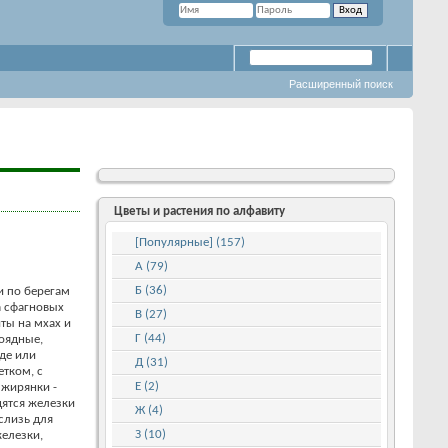
Расширенный поиск
Цветы и растения по алфавиту
[Популярные] (157)
А (79)
Б (36)
и по берегам
а сфагновых
В (27)
ты на мхах и
Г (44)
моядные,
оде или
Д (31)
етком, с
Е (2)
 жирянки -
дятся железки
Ж (4)
слизь для
З (10)
железки,