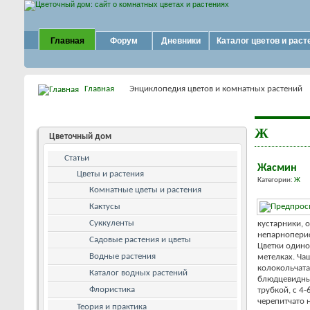
Главная
Форум
Дневники
Каталог цветов и раст
Главная
Энциклопедия цветов и комнатных растений
Ж
Цветочный дом
Статьи
Жасмин
Цветы и растения
Категории:
Ж
Комнатные цветы и растения
Кактусы
Суккуленты
кустарники, 
непарнопери
Садовые растения и цветы
Цветки одино
Водные растения
метелках. Ча
колокольчата
Каталог водных растений
блюдцевидны
Флористика
трубкой, с 4-
черепитчато 
Теория и практика