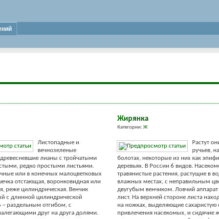
ений
Жирянка
Категории:
Ж
Листопадные и
Растут он
вечнозеленые
ручьев, н
одревесневшие лианы с тройчатыми
болотах, некоторые из них как эпифи
стыми, редко простыми листьями.
деревьях. В России 6 видов. Насеко
чные или в конечных малоцветковых
травянистые растения, растущие в в
шечка отстающая, воронковидная или
влажных местах, с неправильным цв
я, реже цилиндрическая. Венчик
двугубым венчиком. Ловчий аппарат
й с длинной цилиндрической
лист. На верхней стороне листа нахо
6 – раздельным отгибом, с
на ножках, выделяющие сахаристую 
налегающими друг на друга долями.
привлечения насекомых, и сидячие 