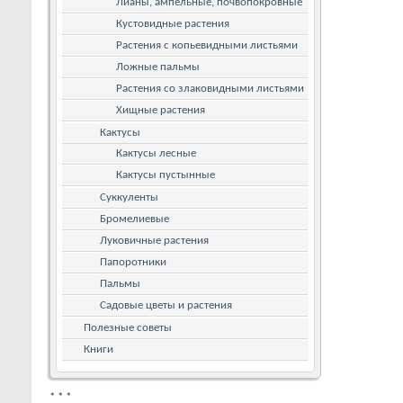
Лианы, ампельные, почвопокровные
Кустовидные растения
Растения с копьевидными листьями
Ложные пальмы
Растения со злаковидными листьями
Хищные растения
Кактусы
Кактусы лесные
Кактусы пустынные
Суккуленты
Бромелиевые
Луковичные растения
Папоротники
Пальмы
Садовые цветы и растения
Полезные советы
Книги
*
*
*