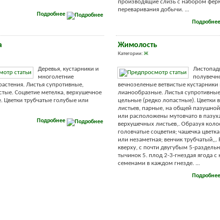
производящие слизь с набором фер
переваривания добычи. ...
Подробнее
Подробне
а
Жимолость
Категории:
Ж
Деревья, кустарники и
Листопад
многолетние
полувечн
растения. Листья супротивные,
вечнозеленые ветвистые кустарники
тые. Соцветие метелка, верхушечное
лианообразные. Листья супротивные
. Цветки трубчатые голубые или
цельные (редко лопастные). Цветки в
листьев, парные, на общей пазушно
или расположены мутовчато в пазух
Подробнее
верхушечных листьев,. Образуя кол
головчатые соцветия; чашечка цветка
или незаметная; венчик трубчатый,,
кверху, с почти двугубым 5-раздель
тычинок 5. плод 2-3-гнездая ягода с
семенами в каждом гнезде. ...
Подробне