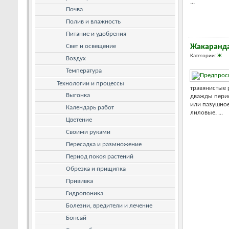
...
Почва
Полив и влажность
Питание и удобрения
Свет и освещение
Жакаранд
Категории:
Ж
Воздух
Температура
Технологии и процессы
травянистые 
Выгонка
дважды перис
или пазушное
Календарь работ
лиловые. ...
Цветение
Своими руками
Пересадка и размножение
Период покоя растений
Обрезка и прищипка
Прививка
Гидропоника
Болезни, вредители и лечение
Бонсай