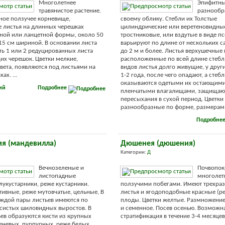
Многолетнее
Эпифитны
травянистое растение.
разнообр
ное ползучее корневище,
своему облику. Стебли их Толстые
 листья на длинных черешках
цилиндрические или веретеновидные
ной или ланцетной формы, около 50
тростниковые, или вздутые в виде п
15 см шириной. В основании листа
варьируют по длине от нескольких с
ь 1 или 2 редуцированных листа
до 2 м и более. Листья верхушечные
х черешок. Цветки мелкие,
расположенные по всей длине стебл
вета, появляются под листьями на
видов листья долго живущие, у друг
ах. ...
1-2 года, после чего опадают, а стеб
оказываются одетыми их остающим
ий
Подробнее
пленчатыми влагалищами, защищаю
пересыхания в сухой период. Цветки
разнообразные по форме, размерам и
Подробне
я (мандевилла)
Дюшенея (дюшения)
Категории:
Д
Вечнозеленые и
Почвопок
листопадные
многолет
укустарники, реже кустарники.
ползучими побегами. Имеют трехра
тивные, реже мутовчатые, цельные, В
листья и ягодоподобные красные (р
ждой пары листьев имеются по
плоды. Цветки желтые. Размножение
систых шиловидных выростов. В
и семенное. Посев осенью. Возможн
ьев образуются кисти из крупных
стратификация в течение 3-4 месяцев. 
еневых, пурпурных, реже белых,