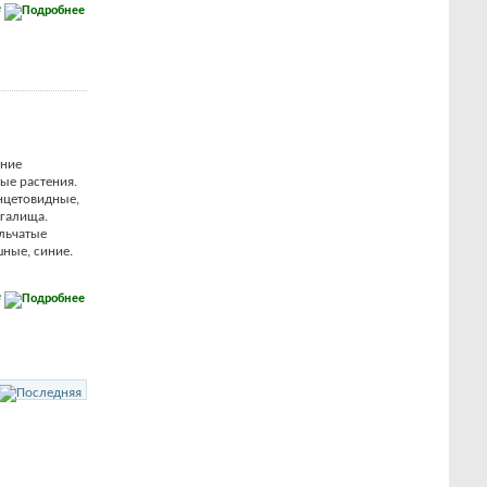
е
ние
ые растения.
нцетовидные,
агалища.
ельчатые
шные, синие.
е