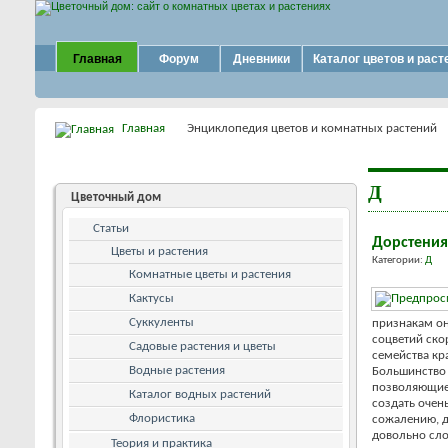
Главная
Форум
Дневники
Каталог цветов и раст
Главная
Энциклопедия цветов и комнатных растений
Д
Цветочный дом
Статьи
Дорстения
Цветы и растения
Категории:
Д
Комнатные цветы и растения
Кактусы
Суккуленты
признакам он
соцветий ско
Садовые растения и цветы
семейства кр
Водные растения
Большинство 
позволяющие
Каталог водных растений
создать очен
Флористика
сожалению, д
довольно сл
Теория и практика