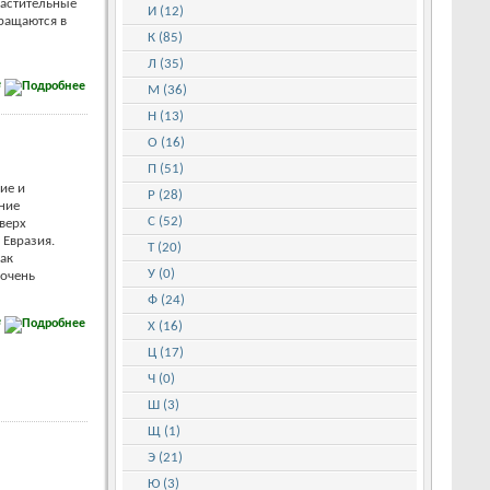
растительные
И (12)
вращаются в
К (85)
Л (35)
е
М (36)
Н (13)
О (16)
П (51)
ие и
Р (28)
ние
С (52)
верх
 Евразия.
Т (20)
ак
У (0)
 очень
Ф (24)
е
Х (16)
Ц (17)
Ч (0)
Ш (3)
Щ (1)
Э (21)
Ю (3)