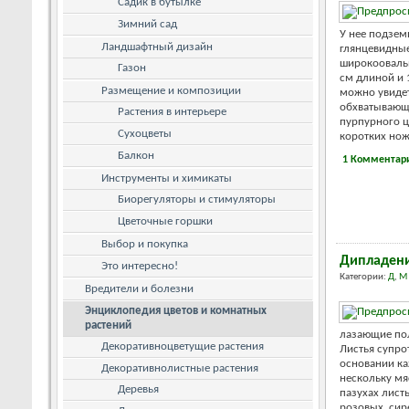
Садик в бутылке
Зимний сад
У нее подзем
Ландшафтный дизайн
глянцевидные
широкооваль
Газон
см длиной и 
Размещение и композиции
можно увидет
обхватывающи
Растения в интерьере
пурпурного ц
Сухоцветы
коротких ножк
Балкон
1 Комментар
Инструменты и химикаты
Биорегуляторы и стимуляторы
Цветочные горшки
Выбор и покупка
Дипладени
Это интересно!
Категории:
Д
,
М
Вредители и болезни
Энциклопедия цветов и комнатных
растений
лазающие пол
Декоративноцветущие растения
Листья супро
основании ка
Декоративнолистные растения
нескольку мя
Деревья
пазухах лист
розовых, сир