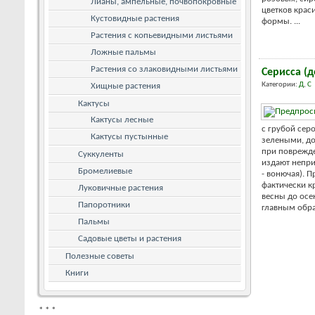
Лианы, ампельные, почвопокровные
цветков крас
Кустовидные растения
формы. ...
Растения с копьевидными листьями
Ложные пальмы
Растения со злаковидными листьями
Серисса (д
Категории:
Д
,
С
Хищные растения
Кактусы
Кактусы лесные
с грубой сер
Кактусы пустынные
зелеными, до
при поврежде
Суккуленты
издают непри
Бромелиевые
- вонючая). 
фактически к
Луковичные растения
весны до осе
Папоротники
главным образ
Пальмы
Садовые цветы и растения
Полезные советы
Книги
*
*
*