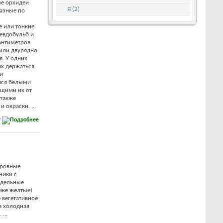
е орхидеи
Я (2)
азные по
 или тонкие
севдобульб и
антиметров
 или двурядно
я. У одних
их держаться
ли
ися белыми
щими их от
 также
 окраски. ...
е
ровные
ники с
здельные
еже желтые)
 вегетативное
а холодная
...