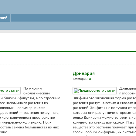
ений
Дринария
Категории:
Д
По многим
Дринария
биологическим
папоротни
и близки к фикусам, а по строению
Эпифиты это жизненная форма расте
рее напоминают растения из
растения растут на ветках и стволах 
апивных, например, пилею.
растений. Эпифиты не получают от р
дорстений — растения некрупные,
которых они растут ничего, кроме ка
 на ограниченном пространстве
редко Дринарии можно встретить на
ь интересную коллекцию. Но, к
каменистых стенах или скалах. Пита
остать семена большинства из них
вещества это растение получает пр
ожно.
...
своей необычной формы, их листья