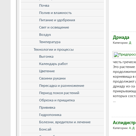
Почва
Полив и влажность
Питание и удобрения
Свет и освещение
Воздух
Дриада
Температура
Категории:
Д
Технологии и процессы
Выгонка
честь греческ
Календарь работ
Это растение
Цветение
продолжитель
корневища в 
Своими руками
продолжают 
Пересадка и размножение
дриаду из-за
прикрывающих
Период покоя растений
которых соста
Обрезка и прищипка
...
Прививка
Гидропоника
Болезни, вредители и лечение
Аспидистр
Категории:
А
,
Д
Бонсай