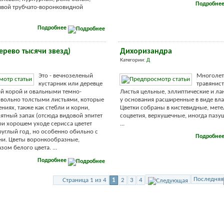
Подробне
ивой трубчато-воронковидной
Подробнее
ерево тысячи звезд)
Дихоризандра
Категории:
Д
Это - вечнозеленый
Многолет
кустарник или деревце
травянист
ой корой и овальными темно-
Листья цельные, эллиптические и ла
вольно толстыми листьями, которые
у основания расширенные в виде вл
ниях, также как стебли и корни,
Цветки собраны в кистевидные, мет
ятный запах (отсюда видовой эпитет
соцветия, верхушечные, иногда пазу
При хорошем уходе серисса цветет
...
руглый год, но особенно обильно с
Подробне
ни. Цветы воронкообразные,
ом белого цвета. ...
Подробнее
Последняя
Страница 1 из 4
1
2
3
4