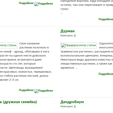
наподобие воронки, куда попадают 
Подробнее
остатки, там они перегнивают и пре
гумус.
...
Подробне
Дурман
Категории:
Д
Свое название
Однолетн
растение получило в
многолет
их нимф – дриад, обитавших в лесу.
травянистые растения с растущими в
 растет на одном месте довольно
колокольчатыми цветками. Америка,
ное время, встречается даже
Некоторые виды дурмана известны к
возрасте сто лет, которые
лекарственные растения, а также как
расти. Цветоводы выращивают
ядовитые. ...
 ее красивых, кожистых, черешковых,
Подробне
 стебли растения листьев, длина
вляет 2-3 см.
Подробнее
а (дружная семейка)
Дендробиум
Категории:
Д