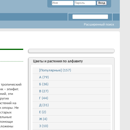
Расширенный поиск
Цветы и растения по алфавиту
[Популярные] (157)
А (79)
Б (36)
 тропический
к – эпифит.
В (27)
ний, эти
Г (44)
других
астений на
Д (31)
к опоры. Не
Е (2)
 старых
тельные
Ж (4)
и помощи
З (10)
 сложены