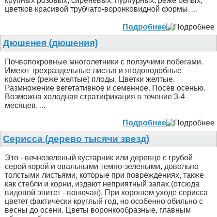
крупных розовых, сиреневых, пурпурных, реже белых,
цветков красивой трубчато-воронковидной формы. ...
Подробнее
Дюшенея (дюшения)
Почвопокровные многолетники с ползучими побегами.
Имеют трехраздельные листья и ягодоподобные
красные (реже желтые) плоды. Цветки желтые.
Размножение вегетативное и семенное. Посев осенью.
Возможна холодная стратификация в течение 3-4
месяцев. ...
Подробнее
Серисса (дерево тысячи звезд)
Это - вечнозеленый кустарник или деревце с грубой
серой корой и овальными темно-зелеными, довольно
толстыми листьями, которые при повреждениях, также
как стебли и корни, издают неприятный запах (отсюда
видовой эпитет - вонючая). При хорошем уходе серисса
цветет фактически круглый год, но особенно обильно с
весны до осени. Цветы воронкообразные, главным