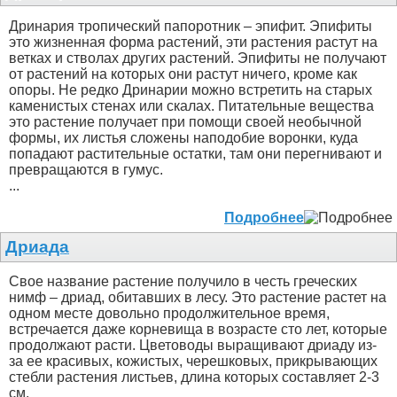
Дринария тропический папоротник – эпифит. Эпифиты
это жизненная форма растений, эти растения растут на
ветках и стволах других растений. Эпифиты не получают
от растений на которых они растут ничего, кроме как
опоры. Не редко Дринарии можно встретить на старых
каменистых стенах или скалах. Питательные вещества
это растение получает при помощи своей необычной
формы, их листья сложены наподобие воронки, куда
попадают растительные остатки, там они перегнивают и
превращаются в гумус.
...
Подробнее
Дриада
Свое название растение получило в честь греческих
нимф – дриад, обитавших в лесу. Это растение растет на
одном месте довольно продолжительное время,
встречается даже корневища в возрасте сто лет, которые
продолжают расти. Цветоводы выращивают дриаду из-
за ее красивых, кожистых, черешковых, прикрывающих
стебли растения листьев, длина которых составляет 2-3
см.