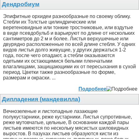
Дендробиум
Эпифитные орхидеи разнообразные по своему облику.
Стебли их Толстые цилиндрические или
веретеновидные или тонкие тростниковые, или вздутые
в виде псевдобульб и варьируют по длине от нескольких
сантиметров до 2 м и более. Листья верхушечные или
двурядно расположенные по всей длине стебля. У одних
видов листья долго живущие, у других держаться 1-2
года, после чего опадают, а стебли оказываются
одетыми их остающимися белыми пленчатыми
влагалищами, защищающими их от пересыхания в сухой
период. Цветки также разнообразные по форме,
размерам и окраски. ...
Подробнее
Дипладения (мандевилла)
Вечнозеленые и листопадные лазающие
полукустарники, реже кустарники. Листья супротивные,
реже мутовчатые, цельные, В основании каждой пары
листьев имеются по нескольку мясистых шиловидных
выростов. В пазухах листьев образуются кисти из