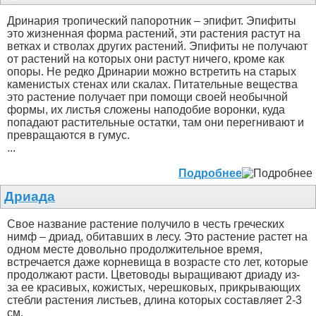
Дринария тропический папоротник – эпифит. Эпифиты
это жизненная форма растений, эти растения растут на
ветках и стволах других растений. Эпифиты не получают
от растений на которых они растут ничего, кроме как
опоры. Не редко Дринарии можно встретить на старых
каменистых стенах или скалах. Питательные вещества
это растение получает при помощи своей необычной
формы, их листья сложены наподобие воронки, куда
попадают растительные остатки, там они перегнивают и
превращаются в гумус.
...
Подробнее
Дриада
Свое название растение получило в честь греческих
нимф – дриад, обитавших в лесу. Это растение растет на
одном месте довольно продолжительное время,
встречается даже корневища в возрасте сто лет, которые
продолжают расти. Цветоводы выращивают дриаду из-
за ее красивых, кожистых, черешковых, прикрывающих
стебли растения листьев, длина которых составляет 2-3
см.