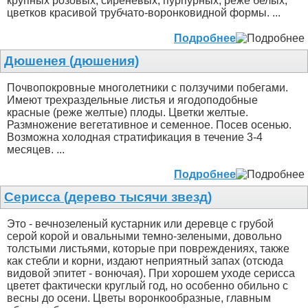
крупных розовых, сиреневых, пурпурных, реже белых,
цветков красивой трубчато-воронковидной формы. ...
Подробнее
Дюшенея (дюшения)
Почвопокровные многолетники с ползучими побегами.
Имеют трехраздельные листья и ягодоподобные
красные (реже желтые) плоды. Цветки желтые.
Размножение вегетативное и семенное. Посев осенью.
Возможна холодная стратификация в течение 3-4
месяцев. ...
Подробнее
Серисса (дерево тысячи звезд)
Это - вечнозеленый кустарник или деревце с грубой
серой корой и овальными темно-зелеными, довольно
толстыми листьями, которые при повреждениях, также
как стебли и корни, издают неприятный запах (отсюда
видовой эпитет - вонючая). При хорошем уходе серисса
цветет фактически круглый год, но особенно обильно с
весны до осени. Цветы воронкообразные, главным