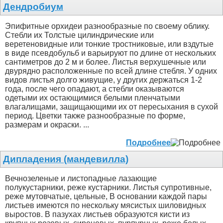
Дендробиум
Эпифитные орхидеи разнообразные по своему облику.
Стебли их Толстые цилиндрические или
веретеновидные или тонкие тростниковые, или вздутые
в виде псевдобульб и варьируют по длине от нескольких
сантиметров до 2 м и более. Листья верхушечные или
двурядно расположенные по всей длине стебля. У одних
видов листья долго живущие, у других держаться 1-2
года, после чего опадают, а стебли оказываются
одетыми их остающимися белыми пленчатыми
влагалищами, защищающими их от пересыхания в сухой
период. Цветки также разнообразные по форме,
размерам и окраски. ...
Подробнее
Дипладения (мандевилла)
Вечнозеленые и листопадные лазающие
полукустарники, реже кустарники. Листья супротивные,
реже мутовчатые, цельные, В основании каждой пары
листьев имеются по нескольку мясистых шиловидных
выростов. В пазухах листьев образуются кисти из