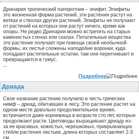
Дринария тропический папоротник – эпифит. Эпифиты
это жизненная форма растений, эти растения растут на
ветках и стволах других растений. Эпифиты не получают
от растений на которых они растут ничего, кроме как
опоры. Не редко Дринарии можно встретить на старых
каменистых стенах или скалах. Питательные вещества
это растение получает при помощи своей необычной
формы, их листья сложены наподобие воронки, куда
попадают растительные остатки, там они перегнивают и
превращаются в гумус.
...
Подробнее
Дриада
Свое название растение получило в честь греческих
нимф – дриад, обитавших в лесу. Это растение растет на
одном месте довольно продолжительное время,
встречается даже корневища в возрасте сто лет, которые
продолжают расти. Цветоводы выращивают дриаду из-
за ее красивых, кожистых, черешковых, прикрывающих
стебли растения листьев, длина которых составляет 2-3
см.