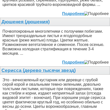
крупных розовых, сиреневых, пурпурных, реже белых,
цветков красивой трубчато-воронковидной формы. ...
Подробнее
Дюшенея (дюшения)
Почвопокровные многолетники с ползучими побегами.
Имеют трехраздельные листья и ягодоподобные
красные (реже желтые) плоды. Цветки желтые.
Размножение вегетативное и семенное. Посев осенью.
Возможна холодная стратификация в течение 3-4
месяцев. ...
Подробнее
Серисса (дерево тысячи звезд)
Это - вечнозеленый кустарник или деревце с грубой
серой корой и овальными темно-зелеными, довольно
толстыми листьями, которые при повреждениях, также
как стебли и корни, издают неприятный запах (отсюда
видовой эпитет - вонючая). При хорошем уходе серисса
цветет фактически круглый год, но особенно обильно с
весны до осени. Цветы воронкообразные, главным