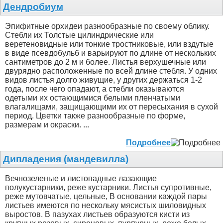
Дендробиум
Эпифитные орхидеи разнообразные по своему облику.
Стебли их Толстые цилиндрические или
веретеновидные или тонкие тростниковые, или вздутые
в виде псевдобульб и варьируют по длине от нескольких
сантиметров до 2 м и более. Листья верхушечные или
двурядно расположенные по всей длине стебля. У одних
видов листья долго живущие, у других держаться 1-2
года, после чего опадают, а стебли оказываются
одетыми их остающимися белыми пленчатыми
влагалищами, защищающими их от пересыхания в сухой
период. Цветки также разнообразные по форме,
размерам и окраски. ...
Подробнее
Дипладения (мандевилла)
Вечнозеленые и листопадные лазающие
полукустарники, реже кустарники. Листья супротивные,
реже мутовчатые, цельные, В основании каждой пары
листьев имеются по нескольку мясистых шиловидных
выростов. В пазухах листьев образуются кисти из