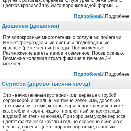
крупных розовых, сиреневых, пурпурных, реже белых,
цветков красивой трубчато-воронковидной формы. ...
Подробнее
Дюшенея (дюшения)
Почвопокровные многолетники с ползучими побегами.
Имеют трехраздельные листья и ягодоподобные
красные (реже желтые) плоды. Цветки желтые.
Размножение вегетативное и семенное. Посев осенью.
Возможна холодная стратификация в течение 3-4
месяцев. ...
Подробнее
Серисса (дерево тысячи звезд)
Это - вечнозеленый кустарник или деревце с грубой
серой корой и овальными темно-зелеными, довольно
толстыми листьями, которые при повреждениях, также
как стебли и корни, издают неприятный запах (отсюда
видовой эпитет - вонючая). При хорошем уходе серисса
цветет фактически круглый год, но особенно обильно с
весны до осени. Цветы воронкообразные, главным