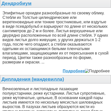
Дендробиум
Эпифитные орхидеи разнообразные по своему облику.
Стебли их Толстые цилиндрические или
веретеновидные или тонкие тростниковые, или вздутые
в виде псевдобульб и варьируют по длине от нескольких
сантиметров до 2 м и более. Листья верхушечные или
двурядно расположенные по всей длине стебля. У одних
видов листья долго живущие, у других держаться 1-2
года, после чего опадают, а стебли оказываются
одетыми их остающимися белыми пленчатыми
влагалищами, защищающими их от пересыхания в сухой
период. Цветки также разнообразные по форме,
размерам и окраски. ...
Подробнее
Дипладения (мандевилла)
Вечнозеленые и листопадные лазающие
полукустарники, реже кустарники. Листья супротивные,
реже мутовчатые, цельные, В основании каждой пары
листьев имеются по нескольку мясистых шиловидных
выростов. В пазухах листьев образуются кисти из