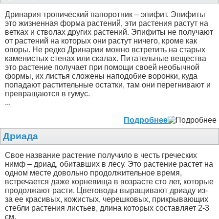
Дринария тропический папоротник – эпифит. Эпифиты
это жизненная форма растений, эти растения растут на
ветках и стволах других растений. Эпифиты не получают
от растений на которых они растут ничего, кроме как
опоры. Не редко Дринарии можно встретить на старых
каменистых стенах или скалах. Питательные вещества
это растение получает при помощи своей необычной
формы, их листья сложены наподобие воронки, куда
попадают растительные остатки, там они перегнивают и
превращаются в гумус.
...
Подробнее
Дриада
Свое название растение получило в честь греческих
нимф – дриад, обитавших в лесу. Это растение растет на
одном месте довольно продолжительное время,
встречается даже корневища в возрасте сто лет, которые
продолжают расти. Цветоводы выращивают дриаду из-
за ее красивых, кожистых, черешковых, прикрывающих
стебли растения листьев, длина которых составляет 2-3
см.