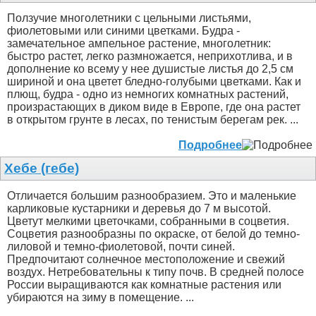
Ползучие многолетники с цельными листьями,
фиолетовыми или синими цветками. Будра -
замечательное ампельное растение, многолетник:
быстро растет, легко размножается, неприхотлива, и в
дополнение ко всему у нее душистые листья до 2,5 см
шириной и она цветет бледно-голубыми цветками. Как и
плющ, будра - одно из немногих комнатных растений,
произрастающих в диком виде в Европе, где она растет
в открытом грунте в лесах, по тенистым берегам рек. ...
Подробнее
Хебе (гебе)
Отличается большим разнообразием. Это и маленькие
карликовые кустарники и деревья до 7 м высотой.
Цветут мелкими цветочками, собранными в соцветия.
Соцветия разнообразны по окраске, от белой до темно-
лиловой и темно-фиолетовой, почти синей.
Предпочитают солнечное местоположение и свежий
воздух. Нетребовательны к типу почв. В средней полосе
России выращиваются как комнатные растения или
убираются на зиму в помещение. ...