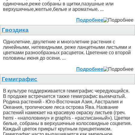
одиночные,реже собраны в щитки,пазушные или
верхушечные,желтые,белые и ароматные. ...
Подробнее
Гвоздика
Однолетние, двулетние и многолетние растения с
линейными, нитевидными, реже ланцетными листьями и
цветками разнообразных расцветок. Цветение со второй
половины июня до осени. ...
Подробнее
Гемиграфис
В культуре поддерживается гемиграфис чередующийся.
В продаже встречается также гемиграфис выемчатый.
Родина растений - Юго-Восточная Азия, Австралия и
Океания, тропические леса острова Ява. Название
растений намекает на красивую окраску листьев (греч.
hemi - «наполовину» и graphis - «расписанный»). Цветки
белые, собраны в верхушечные колосовидные соцветия.
Каждый цветок прикрыт крупным прицветником.
Гемиграфис часто выращивается как ампельное