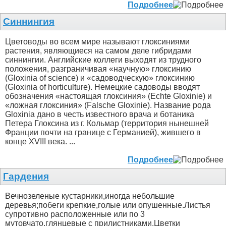
Подробнее
Синнингия
Цветоводы во всем мире называют глоксиниями
растения, являющиеся на самом деле гибридами
синнингии. Английские коллеги выходят из трудного
положения, разграничивая «научную» глоксинию
(Gloxinia of science) и «садоводческую» глоксинию
(Gloxinia of horticulture). Немецкие садоводы вводят
обозначения «настоящая глоксиния» (Echte Gloxinie) и
«ложная глоксиния» (Falsche Gloxinie). Название рода
Gloxinia дано в честь известного врача и ботаника
Петера Глоксина из г. Кольмар (территория нынешней
Франции почти на границе с Германией), жившего в
конце XVIII века. ...
Подробнее
Гардения
Вечнозеленые кустарники,иногда небольшие
деревья;побеги крепкие,голые или опушенные.Листья
супротивно расположенные или по 3
мутовчато,глянцевые с прилистниками.Цветки