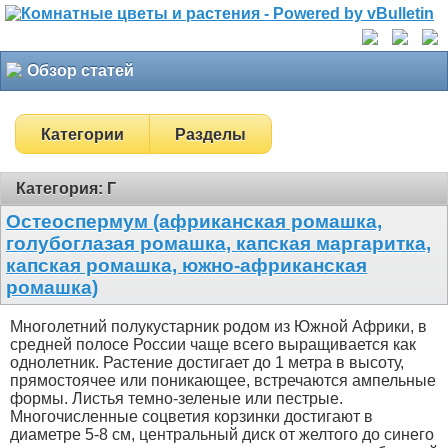
Обзор статей
Категории
Разделы
Категория: Г
Остеоспермум (африканская ромашка,
голубоглазая ромашка, капская маргаритка,
капская ромашка, южно-африканская
ромашка)
Многолетний полукустарник родом из Южной Африки, в
средней полосе России чаще всего выращивается как
однолетник. Растение достигает до 1 метра в высоту,
прямостоячее или поникающее, встречаются ампельные
формы. Листья темно-зеленые или пестрые.
Многочисленные соцветия корзинки достигают в
диаметре 5-8 см, центральный диск от желтого до синего