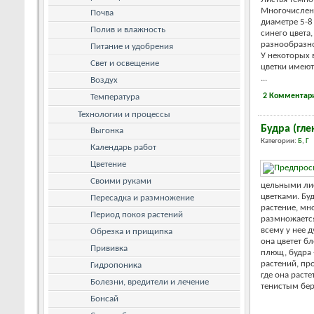
Многочисленн
Почва
диаметре 5-8
Полив и влажность
синего цвета
разнообразно
Питание и удобрения
У некоторых 
Свет и освещение
цветки имею
...
Воздух
2 Комментар
Температура
Технологии и процессы
Будра (гле
Выгонка
Категории:
Б
,
Г
Календарь работ
Цветение
Своими руками
цельными ли
цветками. Бу
Пересадка и размножение
растение, мно
Период покоя растений
размножается
всему у нее 
Обрезка и прищипка
она цветет б
Прививка
плющ, будра 
растений, пр
Гидропоника
где она расте
Болезни, вредители и лечение
тенистым бере
Бонсай