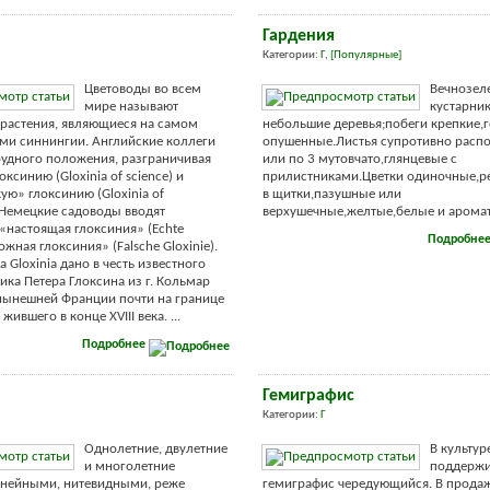
Гардения
Категории:
Г
,
[Популярные]
Цветоводы во всем
Вечнозел
мире называют
кустарни
растения, являющиеся на самом
небольшие деревья;побеги крепкие,
ми синнингии. Английские коллеги
опушенные.Листья супротивно рас
рудного положения, разграничивая
или по 3 мутовчато,глянцевые с
ксинию (Gloxinia of science) и
прилистниками.Цветки одиночные,р
ую» глоксинию (Gloxinia of
в щитки,пазушные или
. Немецкие садоводы вводят
верхушечные,желтые,белые и ароматн
«настоящая глоксиния» (Echte
Подробне
ложная глоксиния» (Falsche Gloxinie).
 Gloxinia дано в честь известного
ика Петера Глоксина из г. Кольмар
нынешней Франции почти на границе
жившего в конце XVIII века. ...
Подробнее
Гемиграфис
Категории:
Г
Однолетние, двулетние
В культур
и многолетние
поддержи
инейными, нитевидными, реже
гемиграфис чередующийся. В продаж