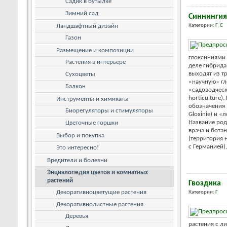
Садик в бутылке
Зимний сад
Синнингия
Ландшафтный дизайн
Категории:
Г
,
С
Газон
Размещение и композиции
глоксиниями 
Растения в интерьере
деле гибрида
выходят из т
Сухоцветы
«научную» гло
Балкон
«садоводческ
horticulture)
Инструменты и химикаты
обозначения 
Биорегуляторы и стимуляторы
Gloxinie) и «
Название рода
Цветочные горшки
врача и ботан
Выбор и покупка
(территория 
с Германией), 
Это интересно!
Вредители и болезни
Энциклопедия цветов и комнатных
растений
Гвоздика
Декоративноцветущие растения
Категории:
Г
Декоративнолистные растения
Деревья
растения с л