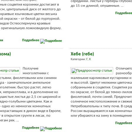
серединки. Листья у герберы глубок
ые соцветия корзинки достигают в
до 15 см длиной, опушенные. ...
 см, центральный диск от желтого до
Подробне
, краевые язычковые цветки весьма
й окраски – от белой до пурпурной.
видов Остеоспермума краевые
т оригинальную ложновидную форму.
ии
Подробнее
кома)
Хебе (гебе)
Категории:
Г
,
Х
Ползучие
Отличает
многолетники с
разнообр
стьями, фиолетовыми или синими
маленькие карликовые кустарники и 
дра - замечательное ампельное
м высотой. Цветут мелкими цветочка
голетник: быстро растет, легко
собранными в соцветия. Соцветия р
, неприхотлива, и в дополнение ко
по окраске, от белой до темно-лилов
душистые листья до 2,5 см шириной и
фиолетовой, почти синей. Предпочи
ледно-голубыми цветками. Как и
солнечное местоположение и свежий
- одно из немногих комнатных
Нетребовательны к типу почв. В сре
оизрастающих в диком виде в Европе,
России выращиваются как комнатны
т в открытом грунте в лесах, по
или убираются на зиму в помещение. 
гам рек. ...
Подробне
Подробнее