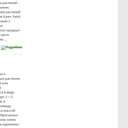
 растений -
еания,
ние растений
в (греч. hemi
нный»).
ые
ток прикрыт
 часто
. ...
е
ки и
ые растения.
е или
в
ся в виде
идят 1—3
в, в
м между
 и массой
азбросанных
этих пятен
ли карминно-