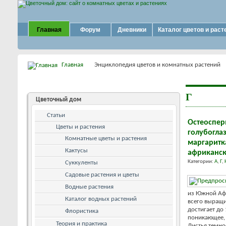
Главная
Форум
Дневники
Каталог цветов и раст
Главная
Энциклопедия цветов и комнатных растений
Г
Цветочный дом
Статьи
Остеоспер
Цветы и растения
голубогла
Комнатные цветы и растения
маргаритк
Кактусы
африканск
Категории:
А
,
Г
,
Суккуленты
Садовые растения и цветы
Водные растения
из Южной Афр
Каталог водных растений
всего выращи
достигает до
Флористика
поникающее,
Теория и практика
Листья темно