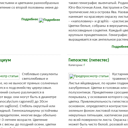
листьями и цветками разнообразных
также гемиграфис выемчатый. Родина
ветение со второй половины июня до
Юго-Восточная Азия, Австралия и Ок
тропические леса острова Ява. Назва
намекает на красивую окраску листье
Подробнее
- «наполовину» и graphis - «расписа
Цветки белые, собраны в верхушечн
колосовидные соцветия. Каждый цве
крупным прицветником. Гемиграфис
выращивается как ампельное растение
Подробне
ициум
Гипоэстес (гипестес)
Категории:
Г
Стеблевые суккуленты
Кустарни
светолюбивые и
травянист
е, но не выносят прямых солнечных
Листья яйцевидные, по краям гладки
ятся к подсемейству цереусовые.
зазубренные. Цветки в головках или 
ений сильно различаются в
полузонтиках. Прицветники сросшие
от вида: они могут быть в диаметре
покрывала, у основания которого с
nocalycium ragonesii) до 30см
цветка. Привлекательность гипестесо
um saglione). Стебель округлый или
основном, определяется контрасто
идный. Гимнокалициумы устойчивы
зеленым фоном листовой пластинки
 вредителям, многие виды обильно
некрупных пятнышек, хаотически р
2-3-летнем возрасте. Цветение
по всей поверхности листа. Окраска 
 с весны до поздней осени, цветки
может быть чисто белой, розовой и