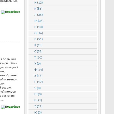
ораздельные,
И (12)
К (85)
е
Л (35)
М (36)
Н (13)
О (16)
П (51)
Р (28)
С (52)
Т (20)
ся большим
азием. Это и
У (0)
деревья до 7
Ф (24)
ми,
азнообразны
Х (16)
ой и темно-
Ц (17)
тают
 воздух.
Ч (0)
дней полосе
Ш (3)
е растения
...
Щ (1)
е
Э (21)
Ю (3)