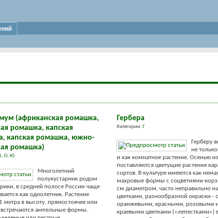
ений
мум (африканская ромашка,
Гербера
зая ромашка, капская
Категории:
Г
а, капская ромашка, южно-
Герберу 
ая ромашка)
не только
К
,
О
,
Ю
и как комнатное растение. Осенью и
поставляются цветущие растения ка
Многолетний
сортов. В культуре имеются как нема
полукустарник родом
махровые формы с соцветиями-корз
ики, в средней полосе России чаще
см диаметром, часто неправильно 
вается как однолетник. Растение
цветками, разнообразной окраски - 
 1 метра в высоту, прямостоячее или
оранжевыми, красными, розовыми 
 встречаются ампельные формы.
краевыми цветками («лепестками») 
-зеленые или пестрые.