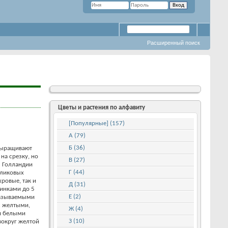
Расширенный поиск
Цветы и растения по алфавиту
[Популярные] (157)
А (79)
Б (36)
выращивают
 на срезку, но
В (27)
з Голландии
Г (44)
рликовых
хровые, так и
Д (31)
инками до 5
Е (2)
называемыми
с желтыми,
Ж (4)
и белыми
З (10)
вокруг желтой