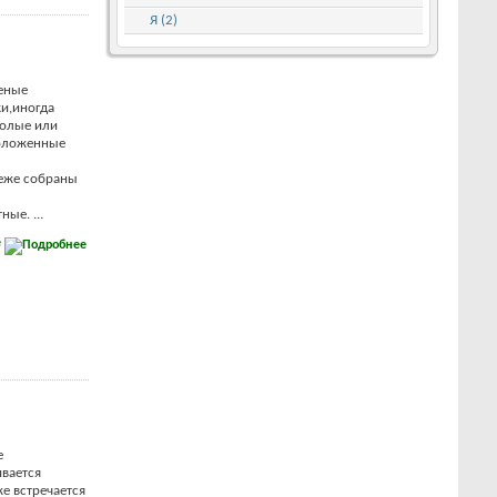
Я (2)
еные
ки,иногда
голые или
положенные
еже собраны
ые. ...
е
е
вается
е встречается