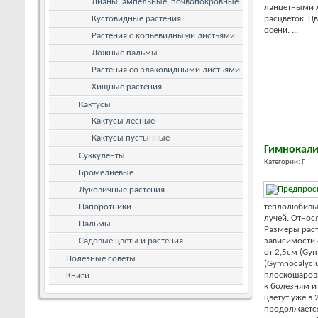
Лианы, ампельные, почвопокровные
ланцетными 
Кустовидные растения
расцветок. Ц
осени. ...
Растения с копьевидными листьями
Ложные пальмы
Растения со злаковидными листьями
Хищные растения
Кактусы
Кактусы лесные
Кактусы пустынные
Гимнокал
Суккуленты
Категории:
Г
Бромелиевые
Луковичные растения
Папоротники
теплолюбивы
лучей. Относ
Пальмы
Размеры раст
Садовые цветы и растения
зависимости 
от 2,5см (Gym
Полезные советы
(Gymnocalyci
плоскошаров
Книги
к болезням и
цветут уже в 
продолжается