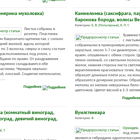
енерина мухоловка)
Камнеломка (саксифрага, па
баронова борода, волосы В
Категории:
Б
,
В
,
[Популярные]
,
К
,
П
,
С
Листья собраны в
розетку. Пластинка
Травянист
ям бахромчато-щетинистая, с сильно
с листья
дней жилкой, вдоль которой
собранными в прикорневую розетку.
по 3 волоска, сверху и снизу состоит
округлые, около 5-7 см диаметром, 
, расположенных под углом, с
краем, опушенные с обеих сторон. Ц
бцами по краям. От раздражения
темно-зеленый, со светлыми полоск
медленно складываются обе
жилок, нижняя сторона листа светле
астинки. Черешок овально-
вкраплениями красноватых точек. К
й, плоский. Соцветие метельчатое,
образует длинные плети усы, на кон
...
образуются дочерние розетки. Образ
метелку из мелких невзрачных бело
Подробнее
цветочков. Цветет весной в 2-3 летнем
Подробне
ма (комнатный виноград,
Вуилстекеара
оград, девичий виноград,
Категории:
В
Орхидеи
,
К
,
Т
под этим
являются гибридами одонтоглоссум