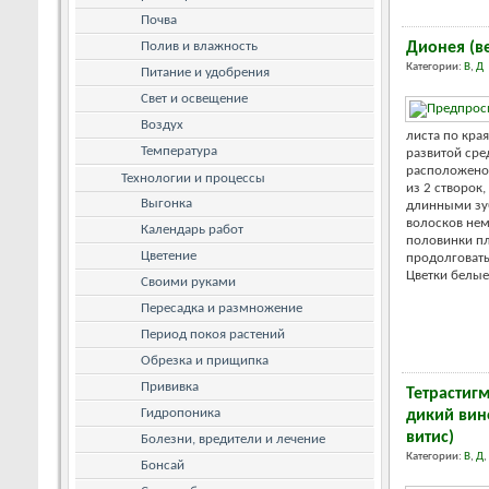
Почва
Полив и влажность
Дионея (в
Категории:
В
,
Д
Питание и удобрения
Свет и освещение
Воздух
листа по кра
Температура
развитой сре
расположено 
Технологии и процессы
из 2 створок
Выгонка
длинными зу
волосков не
Календарь работ
половинки пл
Цветение
продолговаты
Цветки белые. 
Своими руками
Пересадка и размножение
Период покоя растений
Обрезка и прищипка
Прививка
Тетрастиг
Гидропоника
дикий вин
витис)
Болезни, вредители и лечение
Категории:
В
,
Д
,
Бонсай