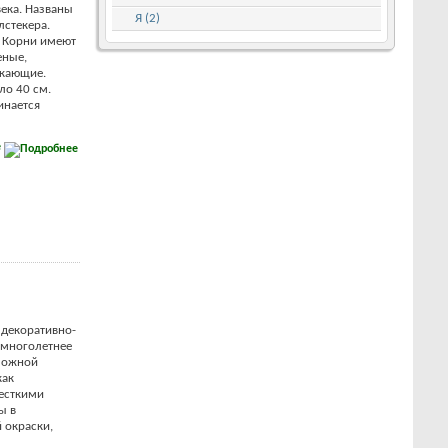
ека. Названы
Я (2)
лстекера.
. Корни имеют
еные,
икающие.
ло 40 см.
инается
е
 декоративно-
 многолетнее
сложной
как
есткими
ы в
 окраски,