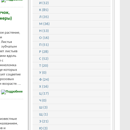
И (12)
К (85)
учок,
Л (35)
енеры)
М (36)
Н (13)
ое растение,
ми
О (16)
 Листья
П (51)
с зубчатым
вет листьев
Р (28)
ами вдоль
С (52)
е с
амнеломка
Т (20)
це которых
У (0)
ует соцветие
-розовых
Ф (24)
 возрасте. ...
Х (16)
е
Ц (17)
Ч (0)
Ш (3)
Щ (1)
 известные
Э (21)
 названием,
ов и
Ю (3)