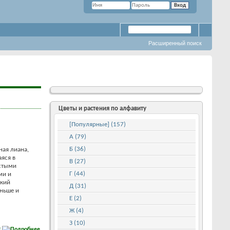
Расширенный поиск
Цветы и растения по алфавиту
[Популярные] (157)
А (79)
Б (36)
ная лиана,
яся в
В (27)
истыми
Г (44)
ми и
икий
Д (31)
еньше и
Е (2)
Ж (4)
З (10)
е