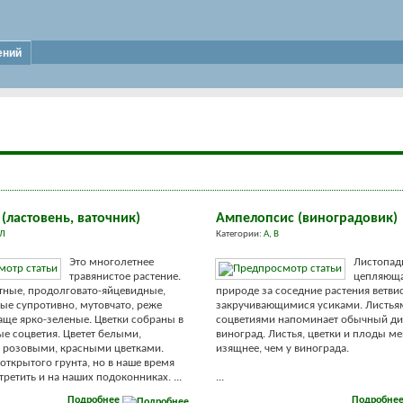
ений
(ластовень, ваточник)
Ампелопсис (виноградовик)
Л
Категории:
А
,
В
Это многолетнее
Листопад
травянистое растение.
цепляюща
тные, продолговато-яйцевидные,
природе за соседние растения ветв
е супротивно, мутовчато, реже
закручивающимися усиками. Листья
аще ярко-зеленые. Цветки собраны в
соцветиями напоминает обычный д
е соцветия. Цветет белыми,
виноград. Листья, цветки и плоды м
 розовыми, красными цветками.
изящнее, чем у винограда.
 открытого грунта, но в наше время
ретить и на наших подоконниках. ...
...
Подробнее
Подробне