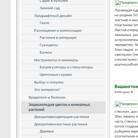
Садик в бутылке
Зимний сад
Лазающая од
на родине 50
Ландшафтный дизайн
листьев и жи
Газон
пластинки о
Листья очере
Размещение и композиции
овальных, р
Растения в интерьере
остроконечн
черешочке. Л
Сухоцветы
блестящие, с
Балкон
светлыми (те
смолистыми ж
Инструменты и химикаты
крупнозубчаты
Биорегуляторы и стимуляторы
Цветочные горшки
Выбор и покупка
Вашингто
Это интересно!
Категории:
В
Вредители и болезни
Энциклопедия цветов и комнатных
растений
стволом, дос
30м, кверху 
Декоративноцветущие растения
часть ствола
Декоративнолистные растения
почти гладка
Деревья
рубцами чере
отогнутыми к