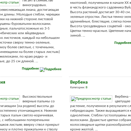
Гигант в семействе
милтоний, получеными в начале XX в
виноградовых.
в честь фламандского садовника Вуй
ревесневающая лиана, достигающая
Высота растений достигает 30-40 см
 м длины. Молодые стебли, черешки
зеленые отростки. Листья темно-зел
лки на нижней стороне листовой
удлинейные, блестящие, слегка пон
пушены буроватыми волосками.
Высота гроздевидных соцветий - око
дные, пальчатосложные из 3-5
Цветки темно-красные. Цветение нач
омбических или яйцевидных
зимой. ...
ых листочков, каждый на небольшом
источки сверху темно-зеленые,
Подробне
низу более светлые, с точечными,
мнеющими на более старых листьях)
елезками, по краю редко- и
е, до 25 см длиной. ...
Подробнее
ния
Вербена
Категории:
В
Высокоствольные
Вербена -
веерные пальмы со
цветущее
тигающим (на родине) высоты до
растение, полученное в результате 
постепенно утончающимся. Нижняя
гибридизации. Также выращивается 
 старых пальм светло-коричневая,
однолетник. Стебли густоопушены ж
я, с небольшими поперечными
волосками. Душистые цветки собран
шков листьев; вверху ствол прикрыт
колосовидные щитки разнообразной
низу и плотно прижатыми к стволу
кроме желтой. ...