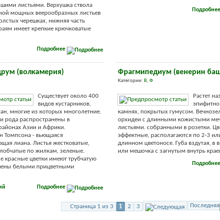
шими листьями. Верхушка ствола
Подробне
оной мощных веерообразных листьев
олстых черешках, нижняя часть
раям имеет крепкие крючковатые
Подробнее
рум (волкамерия)
Фрагмипедиум (венерин ба
Категории:
В
,
Ф
Существует около 400
Растет на
видов кустарников,
эпифитно,
иан, многие из которых многолетние.
камнях, покрытых гумусом. Вечнозе
и рода распространены в
орхидеи с длинными кожистыми м
районах Азии и Африки.
листьями. собранными в розетки. Цв
н Томпсона - вьющаяся
эффектные, располагаются по 2-3 ил
щая лиана. Листья жестковатые,
длинном цветоносе. Губа вздутая, в 
лобчатые по жилкам, зеленые.
или мешочка с загнутым внутрь краем.
 красные цветки имеют трубчатую
Подробне
шены белыми прицветными
ий
Подробнее
Последняя
Страница 1 из 3
1
2
3