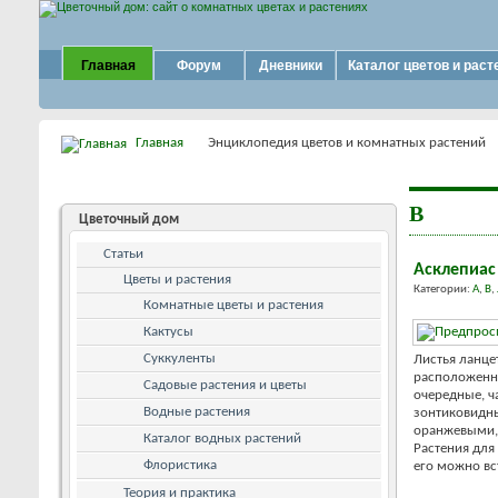
Главная
Форум
Дневники
Каталог цветов и раст
Главная
Энциклопедия цветов и комнатных растений
В
Цветочный дом
Статьи
Асклепиас 
Цветы и растения
Категории:
А
,
В
,
Комнатные цветы и растения
Кактусы
Суккуленты
Листья ланце
расположенны
Садовые растения и цветы
очередные, ч
Водные растения
зонтиковидны
оранжевыми,
Каталог водных растений
Растения для
Флористика
его можно вст
Теория и практика