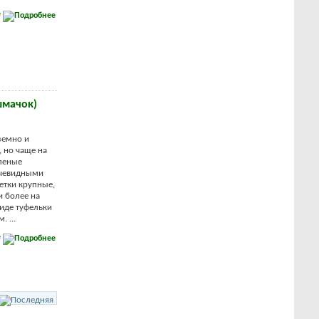
е
шмачок)
земно и
 но чаще на
леные
ечевидными
етки крупные,
и более на
виде туфельки
 ...
е