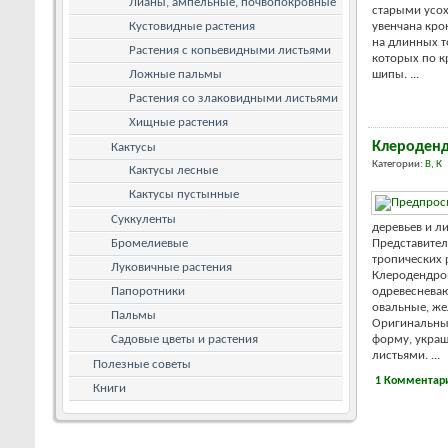
Лианы, ампельные, почвопокровные
старыми усох
Кустовидные растения
увенчана кр
на длинных т
Растения с копьевидными листьями
которых по к
Ложные пальмы
шипы. ...
Растения со злаковидными листьями
Хищные растения
Клероденд
Кактусы
Категории:
В
,
К
Кактусы лесные
Кактусы пустынные
Суккуленты
деревьев и л
Бромелиевые
Представител
тропических 
Луковичные растения
Клеродендро
Папоротники
одревесневаю
овальные, же
Пальмы
Оригинальные
Садовые цветы и растения
форму, укра
листьями. ...
Полезные советы
1 Комментар
Книги