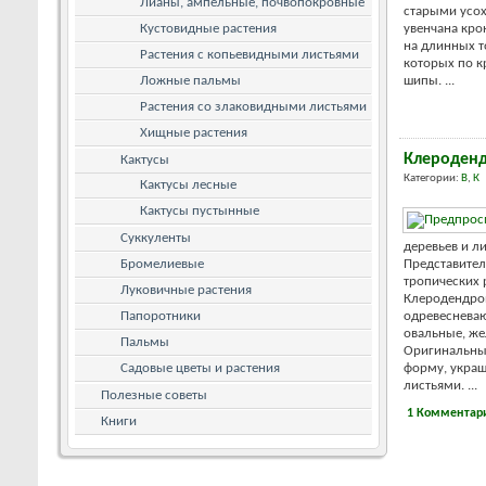
Лианы, ампельные, почвопокровные
старыми усох
Кустовидные растения
увенчана кр
на длинных т
Растения с копьевидными листьями
которых по к
Ложные пальмы
шипы. ...
Растения со злаковидными листьями
Хищные растения
Клероденд
Кактусы
Категории:
В
,
К
Кактусы лесные
Кактусы пустынные
Суккуленты
деревьев и л
Бромелиевые
Представител
тропических 
Луковичные растения
Клеродендро
Папоротники
одревесневаю
овальные, же
Пальмы
Оригинальные
Садовые цветы и растения
форму, укра
листьями. ...
Полезные советы
1 Комментар
Книги