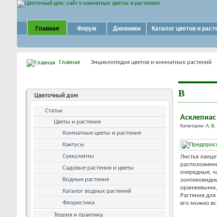
Главная
Форум
Дневники
Каталог цветов и раст
Главная
Энциклопедия цветов и комнатных растений
В
Цветочный дом
Статьи
Асклепиас 
Цветы и растения
Категории:
А
,
В
,
Комнатные цветы и растения
Кактусы
Суккуленты
Листья ланце
расположенны
Садовые растения и цветы
очередные, ч
Водные растения
зонтиковидны
оранжевыми,
Каталог водных растений
Растения для
Флористика
его можно вст
Теория и практика