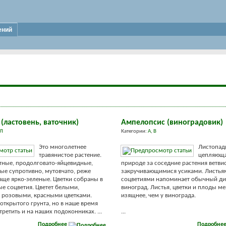
ений
(ластовень, ваточник)
Ампелопсис (виноградовик)
Л
Категории:
А
,
В
Это многолетнее
Листопад
травянистое растение.
цепляюща
тные, продолговато-яйцевидные,
природе за соседние растения ветв
е супротивно, мутовчато, реже
закручивающимися усиками. Листья
аще ярко-зеленые. Цветки собраны в
соцветиями напоминает обычный д
е соцветия. Цветет белыми,
виноград. Листья, цветки и плоды м
 розовыми, красными цветками.
изящнее, чем у винограда.
 открытого грунта, но в наше время
ретить и на наших подоконниках. ...
...
Подробнее
Подробне