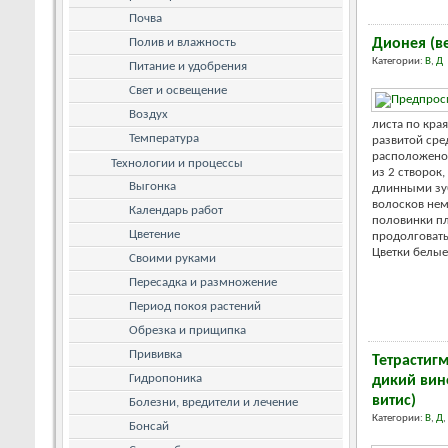
Почва
Полив и влажность
Дионея (в
Категории:
В
,
Д
Питание и удобрения
Свет и освещение
Воздух
листа по кра
Температура
развитой сре
расположено 
Технологии и процессы
из 2 створок
Выгонка
длинными зу
волосков не
Календарь работ
половинки пл
Цветение
продолговаты
Цветки белые. 
Своими руками
Пересадка и размножение
Период покоя растений
Обрезка и прищипка
Прививка
Тетрастиг
Гидропоника
дикий вин
витис)
Болезни, вредители и лечение
Категории:
В
,
Д
,
Бонсай