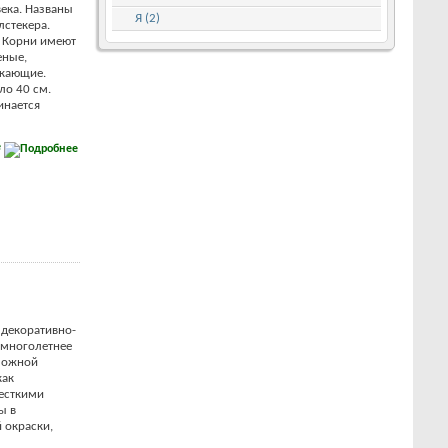
ека. Названы
Я (2)
лстекера.
. Корни имеют
еные,
икающие.
ло 40 см.
инается
е
 декоративно-
 многолетнее
сложной
как
есткими
ы в
 окраски,