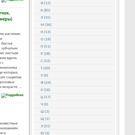
И (12)
К (85)
учок,
Л (35)
енеры)
М (36)
Н (13)
ое растение,
ми
О (16)
 Листья
П (51)
с зубчатым
вет листьев
Р (28)
ами вдоль
С (52)
е с
амнеломка
Т (20)
це которых
У (0)
ует соцветие
-розовых
Ф (24)
 возрасте. ...
Х (16)
е
Ц (17)
Ч (0)
Ш (3)
Щ (1)
 известные
Э (21)
 названием,
ов и
Ю (3)