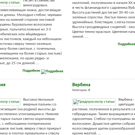
Гигант в семействе
милтоний, получеными в начале XX в
виноградовых.
в честь фламандского садовника Вуй
ревесневающая лиана, достигающая
Высота растений достигает 30-40 см
 м длины. Молодые стебли, черешки
зеленые отростки. Листья темно-зел
лки на нижней стороне листовой
удлинейные, блестящие, слегка пон
пушены буроватыми волосками.
Высота гроздевидных соцветий - око
дные, пальчатосложные из 3-5
Цветки темно-красные. Цветение нач
омбических или яйцевидных
зимой. ...
ых листочков, каждый на небольшом
источки сверху темно-зеленые,
Подробне
низу более светлые, с точечными,
мнеющими на более старых листьях)
елезками, по краю редко- и
е, до 25 см длиной. ...
Подробнее
ния
Вербена
Категории:
В
Высокоствольные
Вербена -
веерные пальмы со
цветущее
тигающим (на родине) высоты до
растение, полученное в результате 
постепенно утончающимся. Нижняя
гибридизации. Также выращивается 
 старых пальм светло-коричневая,
однолетник. Стебли густоопушены ж
я, с небольшими поперечными
волосками. Душистые цветки собран
шков листьев; вверху ствол прикрыт
колосовидные щитки разнообразной
низу и плотно прижатыми к стволу
кроме желтой. ...