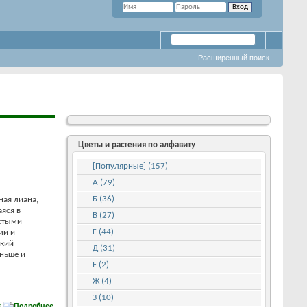
Расширенный поиск
Цветы и растения по алфавиту
[Популярные] (157)
А (79)
Б (36)
ная лиана,
яся в
В (27)
истыми
Г (44)
ми и
икий
Д (31)
еньше и
Е (2)
Ж (4)
З (10)
е