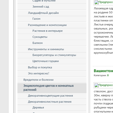
Садик в бутылке
Зимний сад
Лазающая од
на родине 50
Ландшафтный дизайн
листьев и жи
Газон
пластинки о
Листья очере
Размещение и композиции
овальных, р
Растения в интерьере
остроконечн
черешочке. Л
Сухоцветы
блестящие, с
Балкон
светлыми (те
смолистыми ж
Инструменты и химикаты
крупнозубчаты
Биорегуляторы и стимуляторы
Цветочные горшки
Выбор и покупка
Вашингто
Это интересно!
Категории:
В
Вредители и болезни
Энциклопедия цветов и комнатных
растений
стволом, дос
30м, кверху 
Декоративноцветущие растения
часть ствола
Декоративнолистные растения
почти гладка
Деревья
рубцами чере
отогнутыми к