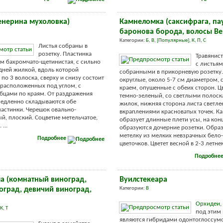
енерина мухоловка)
Камнеломка (саксифрага, па
баронова борода, волосы В
Категории:
Б
,
В
,
[Популярные]
,
К
,
П
,
С
Листья собраны в
розетку. Пластинка
Травянист
ям бахромчато-щетинистая, с сильно
с листья
дней жилкой, вдоль которой
собранными в прикорневую розетку.
по 3 волоска, сверху и снизу состоит
округлые, около 5-7 см диаметром, 
, расположенных под углом, с
краем, опушенные с обеих сторон. Ц
бцами по краям. От раздражения
темно-зеленый, со светлыми полоск
медленно складываются обе
жилок, нижняя сторона листа светле
астинки. Черешок овально-
вкраплениями красноватых точек. К
й, плоский. Соцветие метельчатое,
образует длинные плети усы, на кон
...
образуются дочерние розетки. Образ
метелку из мелких невзрачных бело
Подробнее
цветочков. Цветет весной в 2-3 летнем
Подробне
ма (комнатный виноград,
Вуилстекеара
оград, девичий виноград,
Категории:
В
Орхидеи
,
К
,
Т
под этим
являются гибридами одонтоглоссум