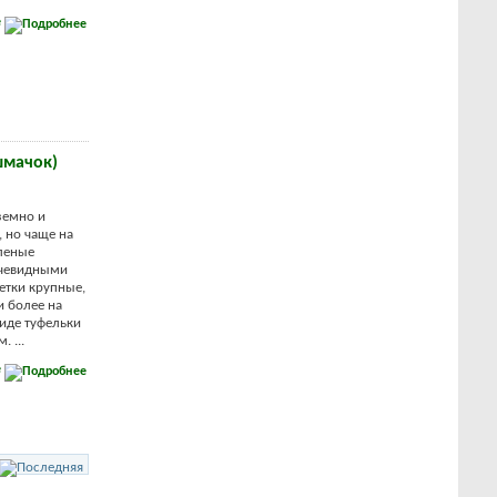
е
шмачок)
земно и
 но чаще на
леные
ечевидными
етки крупные,
и более на
виде туфельки
 ...
е