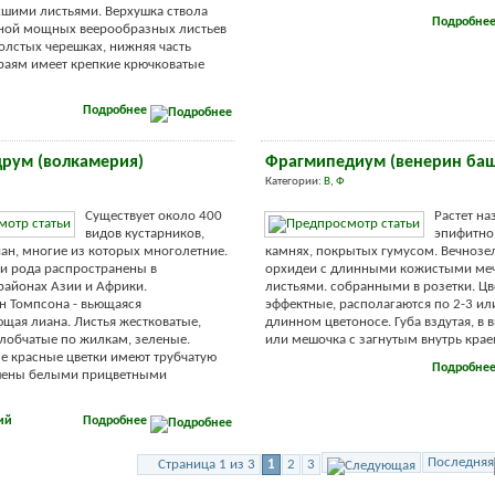
шими листьями. Верхушка ствола
Подробне
оной мощных веерообразных листьев
олстых черешках, нижняя часть
раям имеет крепкие крючковатые
Подробнее
рум (волкамерия)
Фрагмипедиум (венерин ба
Категории:
В
,
Ф
Существует около 400
Растет на
видов кустарников,
эпифитно,
иан, многие из которых многолетние.
камнях, покрытых гумусом. Вечнозе
и рода распространены в
орхидеи с длинными кожистыми м
районах Азии и Африки.
листьями. собранными в розетки. Цв
н Томпсона - вьющаяся
эффектные, располагаются по 2-3 ил
щая лиана. Листья жестковатые,
длинном цветоносе. Губа вздутая, в 
лобчатые по жилкам, зеленые.
или мешочка с загнутым внутрь краем.
 красные цветки имеют трубчатую
Подробне
шены белыми прицветными
ий
Подробнее
Последняя
Страница 1 из 3
1
2
3