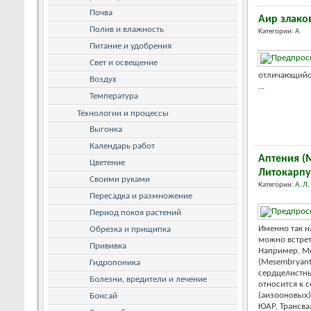
Почва
Аир злак
Полив и влажность
Категории:
А
Питание и удобрения
Свет и освещение
отличающийс
Воздух
...
Температура
Технологии и процессы
Выгонка
Календарь работ
Аптения (
Цветение
Литокарпу
Своими руками
Категории:
А
,
Л
,
Пересадка и размножение
Период покоя растений
Именно так н
Обрезка и прищипка
можно встрет
Прививка
Например, М
(Mesembryant
Гидропоника
сердцелистный
Болезни, вредители и лечение
относится к 
(аизооновых)
Бонсай
ЮАР, Трансва