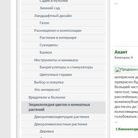
Садик в бутылке
...
Зимний сад
Ландшафтный дизайн
Газон
Размещение и композиции
Растения в интерьере
Сухоцветы
Акант
Балкон
Категории:
А
Инструменты и химикаты
Биорегуляторы и стимуляторы
Цветочные горшки
интересное д
прекрасно бу
Выбор и покупка
большей част
Это интересно!
простые, чащ
рассечённые,
Вредители и болезни
колючезубчат
Энциклопедия цветов и комнатных
достигать до
растений
колосовидные
голубоватые.
Декоративноцветущие растения
...
Декоративнолистные растения
1 Комментар
Деревья