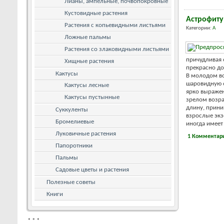
Лианы, ампельные, почвопокровные
Кустовидные растения
Астрофит
Растения с копьевидными листьями
Категории:
А
Ложные пальмы
Растения со злаковидными листьями
причудливая 
Хищные растения
прекрасно до
Кактусы
В молодом во
шаровидную ф
Кактусы лесные
ярко выражен
Кактусы пустынные
зрелом возра
длину, прини
Суккуленты
взрослые экз
Бромелиевые
иногда имеет 
Луковичные растения
1 Комментар
Папоротники
Пальмы
Садовые цветы и растения
Полезные советы
Книги
*
*
*