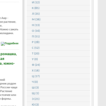
И (12)
К (85)
Л (35)
 Аир -
М (36)
ое растение,
Н (13)
х,
 Можно сажать
О (16)
цихлидами.
П (51)
Р (28)
е
С (52)
Т (20)
 ромашка,
кая
У (0)
а, южно-
Ф (24)
Х (16)
Ц (17)
тний
Ч (0)
арник родом
 России чаще
Ш (3)
 Растение
Щ (1)
остоячее или
е формы.
Э (21)
Ю (3)