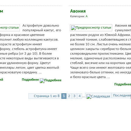
ум
Авония
Категории:
А
Астрофитум довольно
Авония я
популярный кактус, его
суккулен
форма и красивое цветение
растением родом из Южной Африки. 
полнит любую коллекцию кактусов.
растений тонкие, слабоветвящиеся с
зрасте астрофитум имеет
не более 10 см. Листья очень мелкие
орму, стебель астрофитума имеет
целиком закрыты серебристо-белы
ные ребра (от 3 до 10). В более
склеровидными прилистниками. Цве
сте некоторые виды вытягиваются в
мелкие, одиночные расположены на
мая удлиненную форму. Цветут
стеблей, висячие или на коротких цв
емпляры летом, цвет цветка желтый
Чаще всего они имеют желтовато-зе
красноватую середину. ...
зеленовато-белые оттенки, но иногд
и бело-красные цвета. ...
ий
Подробнее
Подробне
Последняя
Страница 1 из 8
1
2
3
4
...