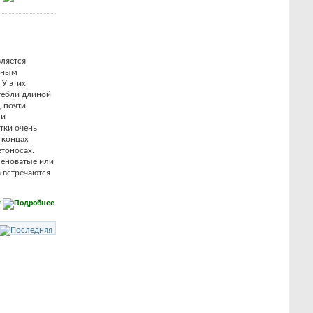
вляется
тным
У этих
тебли длиной
, почти
ми
тки очень
 концах
етоносах.
леноватые или
а встречаются
е