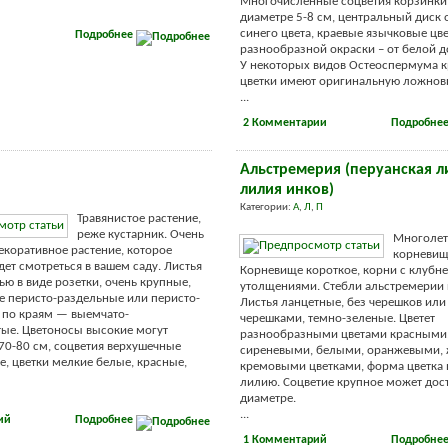
Многочисленные соцветия корзинки 
диаметре 5-8 см, центральный диск 
синего цвета, краевые язычковые цв
Подробнее
разнообразной окраски – от белой д
У некоторых видов Остеоспермума 
цветки имеют оригинальную ложнов
...
2 Комментарии
Подробне
Альстремерия (перуанская л
лилия инков)
Категории:
А
,
Л
,
П
Травянистое растение,
реже кустарник. Очень
Многолет
екоративное растение, которое
корневищ
дет смотреться в вашем саду. Листья
Корневище короткое, корни с клуб
ью в виде розетки, очень крупные,
утолщениями. Стебли альстремерии
е перисто-раздельные или перисто-
Листья ланцетные, без черешков или
 по краям — выемчато-
черешками, темно-зеленые. Цветет
ые. Цветоносы высокие могут
разнообразными цветами красными
 70-80 см, соцветия верхушечные
сиреневыми, белыми, оранжевыми,
, цветки мелкие белые, красные,
кремовыми цветками, форма цветка
лилию. Соцветие крупное может дост
диаметре.
...
ий
Подробнее
1 Комментарий
Подробне