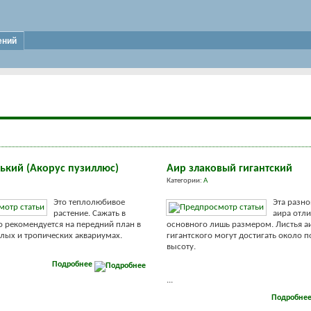
ений
ький (Акорус пузиллюс)
Аир злаковый гигантский
Категории:
А
Это теплолюбивое
Эта разн
растение. Сажать в
аира отли
о рекомендуется на передний план в
основного лишь размером. Листья а
лых и тропических аквариумах.
гигантского могут достигать около п
высоту.
Подробнее
...
Подробне