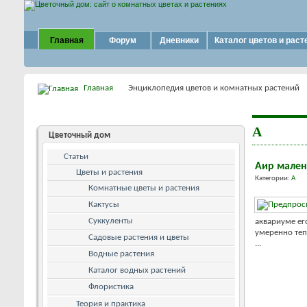
Главная
Форум
Дневники
Каталог цветов и раст
Главная
Энциклопедия цветов и комнатных растений
А
Цветочный дом
Статьи
Аир мален
Цветы и растения
Категории:
А
Комнатные цветы и растения
Кактусы
Суккуленты
аквариуме ег
умеренно теп
Садовые растения и цветы
...
Водные растения
Каталог водных растений
Флористика
Теория и практика