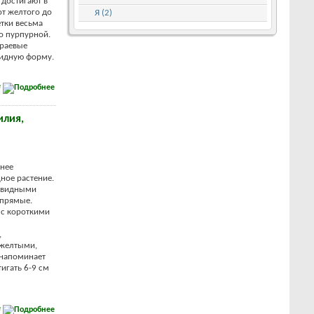
достигают в
от желтого до
Я (2)
етки весьма
о пурпурной.
краевые
идную форму.
е
илия,
нее
ное растение.
невидными
 прямые.
 с короткими
,
 желтыми,
 напоминает
игать 6-9 см
е