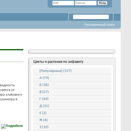
Расширенный поиск
Цветы и растения по алфавиту
[Популярные] (157)
А (79)
Б (36)
овидность
чается от
В (27)
ира злакового
Г (44)
олуметра в
Д (31)
Е (2)
Ж (4)
е
З (10)