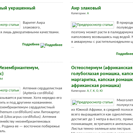
овый украшенный
Аир злаковый
Категории:
А
Варитет Аира
В природе
злакового,
полуводн
я лишь декоративными качествами.
поэтому может расти в палюдариума
наполовину возвышаясь над водой.
в аквариумы с растительноядными 
Подробнее
...
Подробне
Мезембриантемум,
Остеоспермум (африканская
с)
голубоглазая ромашка, капс
М
маргаритка, капская ромашк
африканская ромашка)
Аптения сердцелистная
Категории:
А
,
Г
,
К
,
О
,
Ю
(Aptenia cordifolia)
азывается растение. Хотя нередко его
Многоле
ить и под другими названиями.
полукуст
езембриантемум сердцелистный
из Южной Африки, в средней полосе
hemum cordifolium) или Литокарпус
всего выращивается как однолетник.
 (Litocarpus cordifolius). Аптения
достигает до 1 метра в высоту, прям
семейству мезембриантемовых
поникающее, встречаются ампельны
. Родина ее — восточное побережье
Листья темно-зеленые или пестрые.
аль.