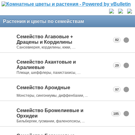
Растения и цветы по семействам
Семейство Агавовые +
82
Драцены и Кордилины
Сансевиерия, кордилины, юкки, …
Семейство Акантовые и
29
Аралиевые
Плющи, шеффлеры, пахистахисы, …
Семейство Ароидные
97
Монстеры, сингониумы, диффенбахии, ...
Семейство Бромелиевые и
185
Орхидеи
Бильбергии, гусмании, фаленопсисы, ...