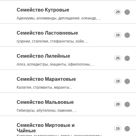
Семейство Кутровые
29
Адениумы, алламанды, дипладения, олеандр, ...
Семейство Ластовневые
16
гуэрнии, стапелии, стефанотисы, хойи, ...
Семейство Лилейные
25
Алоэ, аспидистры, гиацинты, офиопогоны, ...
Семейство Марантовые
18
Калатеи, строманты, маранты...
Семейство Мальвовые
28
Гибискусы, абутилоны, павонии, ...
Семейство Миртовые и
15
Чайные
Камелии, каллистемоны, мирты, лептоспермумы, ...