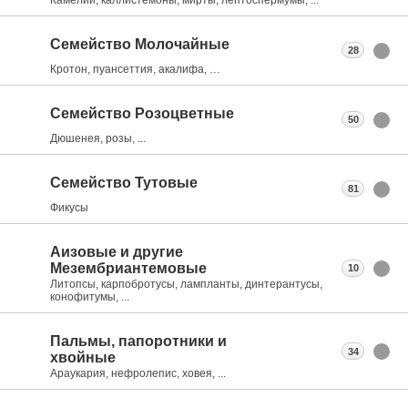
Семейство Молочайные
28
Кротон, пуансеттия, акалифа, …
Семейство Розоцветные
50
Дюшенея, розы, ...
Семейство Тутовые
81
Фикусы
Аизовые и другие
Мезембриантемовые
10
Литопсы, карпобротусы, лампланты, динтерантусы,
конофитумы, ...
Пальмы, папоротники и
34
хвойные
Араукария, нефролепис, ховея, ...