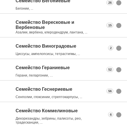
Семейство Бегониевые
26
Бегонии, ...
Семейство Вересковые и
15
Вербеновые
Азалии, вербена, клеродендрум, лантана, ...
Семейство Виноградовые
2
Циссусы, ампелопсисы, тетрастигмы, ...
Семейство Гераниевые
52
Герани, пеларгонии, …
Семейство Геснериевые
56
Сенполии, глоксинии, стрептокарпусы, ...
Семейство Коммелиновые
6
Дихоризандры, зебрины, палисоты, рео,
традесканции, ...