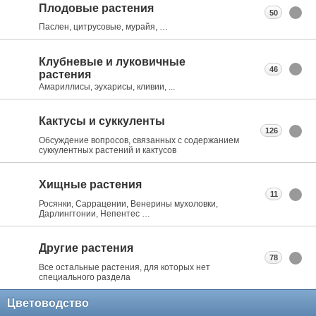
Плодовые растения
50
Паслен, цитрусовые, мурайя, …
Клубневые и луковичные
46
растения
Амариллисы, эухарисы, кливии, ...
Кактусы и суккуленты
126
Обсуждение вопросов, связанных с содержанием
суккулентных растений и кактусов
Хищные растения
11
Росянки, Саррацении, Венерины мухоловки,
Дарлингтонии, Непентес …
Другие растения
78
Все остальные растения, для которых нет
специального раздела
Цветоводство