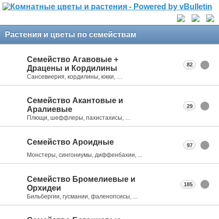
Растения и цветы по семействам
Семейство Агавовые +
82
Драцены и Кордилины
Сансевиерия, кордилины, юкки, …
Семейство Акантовые и
29
Аралиевые
Плющи, шеффлеры, пахистахисы, …
Семейство Ароидные
97
Монстеры, сингониумы, диффенбахии, ...
Семейство Бромелиевые и
185
Орхидеи
Бильбергии, гусмании, фаленопсисы, ...