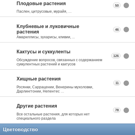
Плодовые растения
50
Паслен, цитрусовые, мурайя, …
Клубневые и луковичные
46
растения
Амариллисы, эухарисы, кливии, ...
Кактусы и суккуленты
126
Обсуждение вопросов, связанных с содержанием
суккулентных растений и кактусов
Хищные растения
11
Росянки, Саррацении, Венерины мухоловки,
Дарлингтонии, Непентес …
Другие растения
78
Все остальные растения, для которых нет
специального раздела
Цветоводство