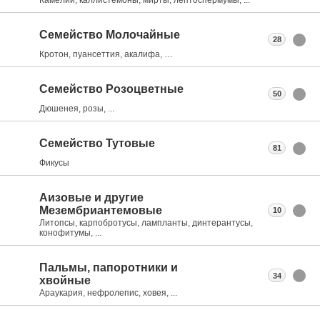
Семейство Молочайные
28
Кротон, пуансеттия, акалифа, …
Семейство Розоцветные
50
Дюшенея, розы, ...
Семейство Тутовые
81
Фикусы
Аизовые и другие
Мезембриантемовые
10
Литопсы, карпобротусы, лампланты, динтерантусы,
конофитумы, ...
Пальмы, папоротники и
34
хвойные
Араукария, нефролепис, ховея, ...