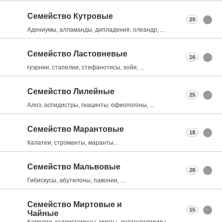
Семейство Кутровые
29
Адениумы, алламанды, дипладения, олеандр, ...
Семейство Ластовневые
16
гуэрнии, стапелии, стефанотисы, хойи, ...
Семейство Лилейные
25
Алоэ, аспидистры, гиацинты, офиопогоны, ...
Семейство Марантовые
18
Калатеи, строманты, маранты...
Семейство Мальвовые
28
Гибискусы, абутилоны, павонии, ...
Семейство Миртовые и
15
Чайные
Камелии, каллистемоны, мирты, лептоспермумы, ...