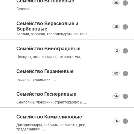
Семейство Бегониевые
26
Бегонии, ...
Семейство Вересковые и
15
Вербеновые
Азалии, вербена, клеродендрум, лантана, ...
Семейство Виноградовые
2
Циссусы, ампелопсисы, тетрастигмы, ...
Семейство Гераниевые
52
Герани, пеларгонии, …
Семейство Геснериевые
56
Сенполии, глоксинии, стрептокарпусы, ...
Семейство Коммелиновые
6
Дихоризандры, зебрины, палисоты, рео,
традесканции, ...