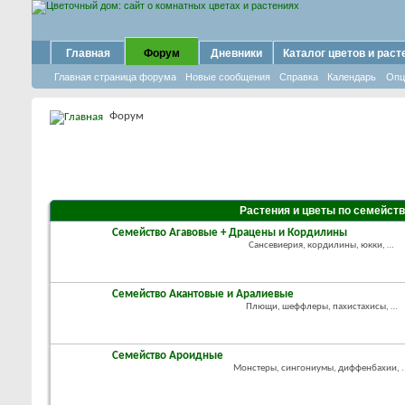
Главная
Форум
Дневники
Каталог цветов и раст
Главная страница форума
Новые сообщения
Справка
Календарь
Опц
Форум
Растения и цветы по семейст
Семейство Агавовые + Драцены и Кордилины
Сансевиерия, кордилины, юкки, …
Семейство Акантовые и Аралиевые
Плющи, шеффлеры, пахистахисы, …
Семейство Ароидные
Монстеры, сингониумы, диффенбахии, .