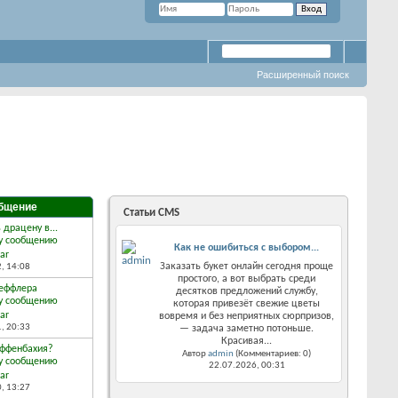
Расширенный поиск
бщение
Статьи CMS
 драцену в...
Как не ошибиться с выбором...
ar
Заказать букет онлайн сегодня проще
2,
14:08
простого, а вот выбрать среди
еффлера
десятков предложений службу,
которая привезёт свежие цветы
ar
вовремя и без неприятных сюрпризов,
1,
20:33
— задача заметно потоньше.
Красивая...
иффенбахия?
Автор
admin
(Комментариев: 0)
22.07.2026,
00:31
ar
0,
13:27