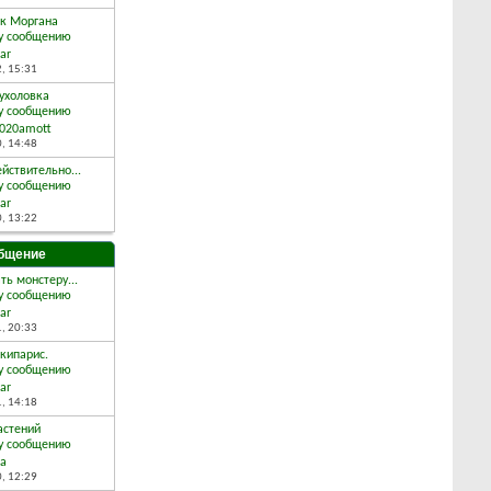
ок Моргана
ar
2,
15:31
ухоловка
2020amott
0,
14:48
йствительно...
ar
0,
13:22
бщение
ь монстеру...
ar
1,
20:33
кипарис.
ar
1,
14:18
астений
la
0,
12:29