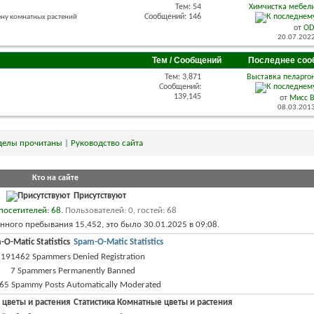
Тем: 54
Химчистка мебели
Сообщений: 146
ену комнатных растений
от
OD
20.07.202
Тем / Сообщений
Последнее соо
Тем: 3,871
Выставка пеларгон
Сообщений:
139,145
от
Мисс 
08.03.201
делы прочитаны
|
Руководство сайта
Кто на сайте
Присутствуют
посетителей: 68
.
Пользователей: 0, гостей: 68
нного пребывания 15,452, это было 30.01.2025 в
09:08
.
Spam-O-Matic Statistics
191462 Spammers Denied Registration
7 Spammers Permanently Banned
65 Spammy Posts Automatically Moderated
Статистика Комнатные цветы и растения