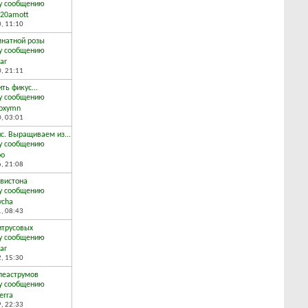
020amott
0,
11:10
мнатной розы
ar
0,
21:11
ть фикус...
doxymn
0,
03:01
с. Выращиваем из...
оо
6,
21:08
вистона
ycha
1,
08:43
итрусовых
ar
2,
15:30
пеаструмов
erra
9,
22:33