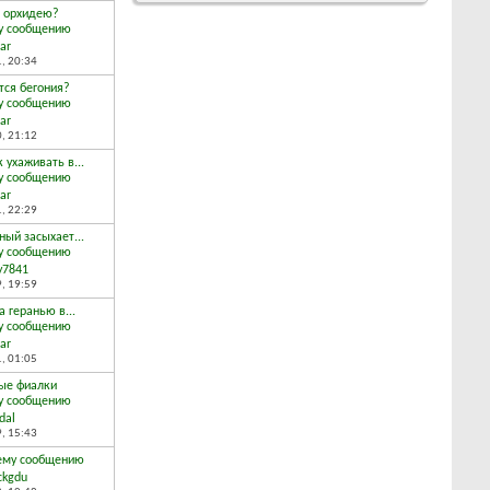
ь орхидею?
ar
1,
20:34
тся бегония?
ar
0,
21:12
 ухаживать в...
ar
1,
22:29
ный засыхает...
iy7841
9,
19:59
а геранью в...
ar
1,
01:05
ые фиалки
dal
9,
15:43
ckgdu