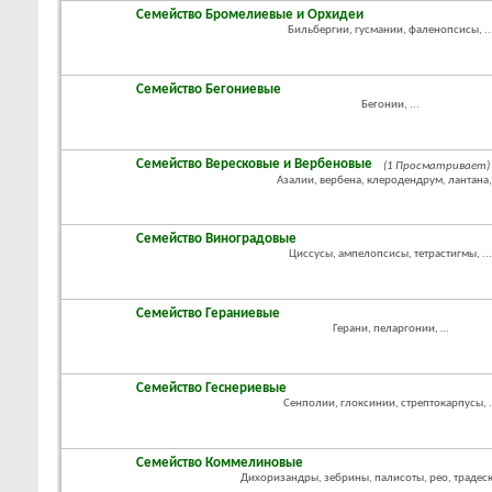
Семейство Бромелиевые и Орхидеи
Бильбергии, гусмании, фаленопсисы, ..
Семейство Бегониевые
Бегонии, ...
Семейство Вересковые и Вербеновые
(1 Просматривает)
Азалии, вербена, клеродендрум, лантана, 
Семейство Виноградовые
Циссусы, ампелопсисы, тетрастигмы, ..
Семейство Гераниевые
Герани, пеларгонии, …
Семейство Геснериевые
Сенполии, глоксинии, стрептокарпусы, .
Семейство Коммелиновые
Дихоризандры, зебрины, палисоты, рео, традеска