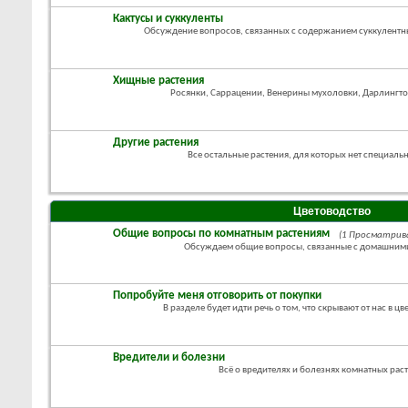
Кактусы и суккуленты
Обсуждение вопросов, связанных с содержанием суккулентны
Хищные растения
Росянки, Саррацении, Венерины мухоловки, Дарлингто
Другие растения
Все остальные растения, для которых нет специаль
Цветоводство
Общие вопросы по комнатным растениям
(1 Просматрив
Обсуждаем общие вопросы, связанные с домашним
Попробуйте меня отговорить от покупки
В разделе будет идти речь о том, что скрывают от нас в ц
Вредители и болезни
Всё о вредителях и болезнях комнатных рас