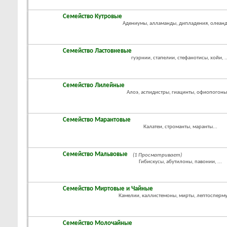
Семейство Кутровые
Адениумы, алламанды, дипладения, олеандр
Семейство Ластовневые
гуэрнии, стапелии, стефанотисы, хойи, ..
Семейство Лилейные
Алоэ, аспидистры, гиацинты, офиопогоны, 
Семейство Марантовые
Калатеи, строманты, маранты...
Семейство Мальвовые
(1 Просматривает)
Гибискусы, абутилоны, павонии, ...
Семейство Миртовые и Чайные
Камелии, каллистемоны, мирты, лептоспермум
Семейство Молочайные