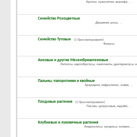
Кротон, пуансеттия, акалифа, …
Семейство Розоцветные
Дюшенея, розы, ...
Семейство Тутовые
(1 Просматривает)
Фикусы
Аизовые и другие Мезембриантемовые
Литопсы, карпобротусы, лампланты, динтерантусы, к
Пальмы, папоротники и хвойные
Араукария, нефролепис, ховея, ...
Плодовые растения
(1 Просматривает)
Паслен, цитрусовые, мурайя, …
Клубневые и луковичные растения
Амариллисы, эухарисы, кливии, ...