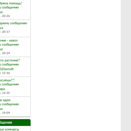
 Нужна помощь!
ar
1,
20:26
iza
2,
20:17
ние - навоз
ar
1,
20:24
ать растения?
2020amott
0,
12:36
расавцы!!!
ира
6,
16:35
ие идеи
ar
1,
19:09
бщение
ые конкурсы