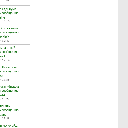
8,
10:48
е адениума
site
9,
16:13
 Как за ними...
Mahinja
9,
18:43
ь за алоэ?
ей Г
9,
22:16
 с Калатеей?
oya
0,
17:56
или гибискус?
а44
8,
10:27
 понять
tlana
8,
23:28
и молочай...