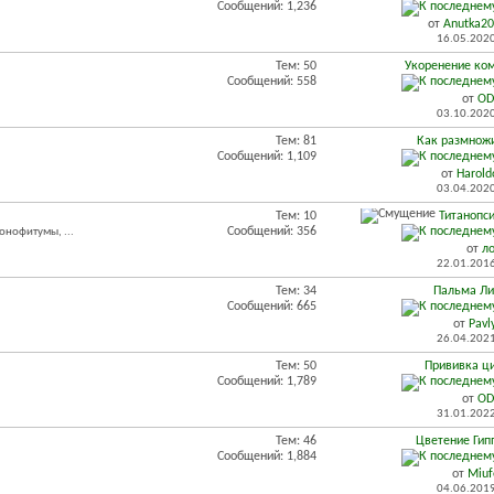
Сообщений: 1,236
от
Anutka2
16.05.202
Тем: 50
Укоренение ко
Сообщений: 558
от
OD
03.10.202
Тем: 81
Как размножи
Сообщений: 1,109
от
Harol
03.04.202
Тем: 10
Титанопси
Сообщений: 356
онофитумы, ...
от
л
22.01.201
Тем: 34
Пальма Ли
Сообщений: 665
от
Pavl
26.04.202
Тем: 50
Прививка ц
Сообщений: 1,789
от
OD
31.01.202
Тем: 46
Цветение Гип
Сообщений: 1,884
от
Miuf
04.06.201