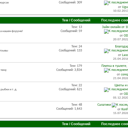
Сообщений: 309
нкурсах
от
Ugu
10.02.201
Тем / Сообщений
Последнее соо
Тем: 13
Займ онлайн от 10
Сообщений: 59
 на нашем форуме!
от
OD
20.07.202
Тем: 24
Благода
Сообщений: 133
отзывы
от
Lao
25.04.201
Тем: 179
Плитка в туалете,
Сообщений: 3,834
 тему
от
core
21.04.202
Тем: 22
Цветы и
Сообщений: 621
рыбки и т. д.
от
OD
05.12.202
Тем: 48
Салатики
Сообщений: 1,643
от
Konf
15.07.202
Тем / Сообщений
Последнее соо