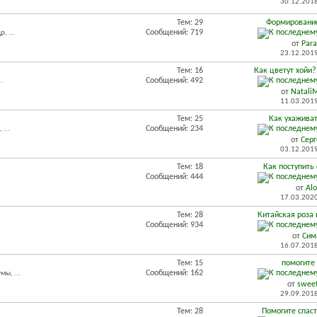
30.12.201
Тем: 29
Формировани
Сообщений: 719
, ...
от
Para
23.12.201
Тем: 16
Как цветут хойи?
Сообщений: 492
.
от
Natali
11.03.201
Тем: 25
Как ухаживат
Сообщений: 234
...
от
Серг
03.12.201
Тем: 18
Как поступить
Сообщений: 444
от
Al
17.03.202
Тем: 28
Китайская роза 
Сообщений: 934
от
Сим
16.07.201
Тем: 15
помогите
Сообщений: 162
ы, ...
от
swee
29.09.201
Тем: 28
Помогите спаст