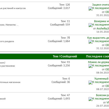
Тем: 126
Зацвел очит
Сообщений: 3,617
х растений и кактусов
от
OD
31.01.202
Тем: 11
Венерина м
Сообщений: 559
нии, Непентес …
от
Anzhelka
16.05.202
Тем: 78
Как вырастить де
Сообщений: 1,664
ного раздела
от
OD
31.12.202
Тем / Сообщений
Последнее соо
Тем: 93
Можно ли держат
ает)
Сообщений: 3,256
и растениями
от
OD
08.06.202
Тем: 6
Уцененный 
Сообщений: 36
веточных магазинах
от
OD
08.07.202
Тем: 47
Болезни р
Сообщений: 1,693
тений
от
V
26.07.202