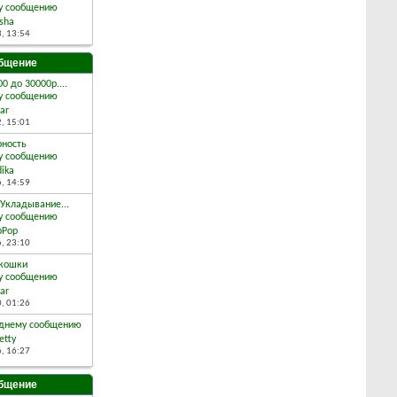
sha
3,
13:54
бщение
0 до 30000р....
ar
2,
15:01
рность
dika
6,
14:59
 Укладывание...
pPop
6,
23:10
 кошки
ar
0,
01:26
etty
6,
16:27
бщение