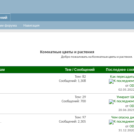
ений
ии форума
Навигация
Комнатные цветы и растения
Добро пожаловать на Комнатные цветы и растения.
вам
Тем / Сообщений
Последнее соо
Тем: 82
Как пересадить
Сообщений: 1,308
от
OD
02.05.202
Тем: 29
Умирает Ш
Сообщений: 700
от
OD
20.06.202
Тем: 97
Чем опасна д
Сообщений: 2,305
..
от
OD
31.12.202