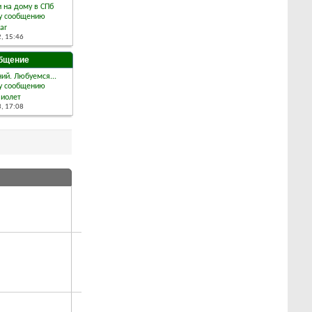
 на дому в СПб
ar
2,
15:46
бщение
ий. Любуемся...
Виолет
3,
17:08