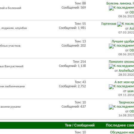
Тем: 88
Болезнь лимона.
Сообщений: 569
лей и болезней
от
OD
08.06.202
Тем: 55
Гортензия
Сообщений: 1,981
, лоджиях, клумбах
от
As
07.03.202
Тем: 13
Лучшее удобре
Сообщений: 202
ебных участков
от
OD
08.06.202
Тем: 254
Помогите опозн
Сообщений: 1,138
мых Вам растений
от
Anzhelka
28.03.202
Тем: 43
А вот мои к
Сообщений: 2,752
оими любимчиками
от
шак
09.11.201
Тем: 10
Творческ
Сообщений: 637
 своими руками
от
OD
16.08.202
Тем / Сообщений
Последнее соо
Тем: 10
Обсуждаем нов