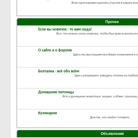
Всех приглашаем принять участие в наших ко
Прочее
Если вы новичок - то вам сюда!
Все, что нужно знать новичку, чтобы быстрее освоиться
О сайте и о форуме
Здесь мы выслушаем все Ваши пожелания и 
Болталка - всё обо всём
Здесь разрешено заводить топики на любую
Домашние питомцы
Всё о домашних животных: кошки, собаки, грызуны, 
Кулинария
Для тех, кто любит готовить
Объявления