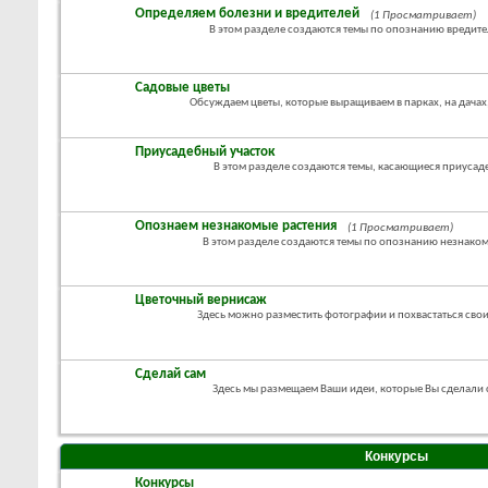
Определяем болезни и вредителей
(1 Просматривает)
В этом разделе создаются темы по опознанию вредите
Садовые цветы
Обсуждаем цветы, которые выращиваем в парках, на дачах
Приусадебный участок
В этом разделе создаются темы, касающиеся приусад
Опознаем незнакомые растения
(1 Просматривает)
В этом разделе создаются темы по опознанию незнако
Цветочный вернисаж
Здесь можно разместить фотографии и похвастаться св
Сделай сам
Здесь мы размещаем Ваши идеи, которые Вы сделали
Конкурсы
Конкурсы