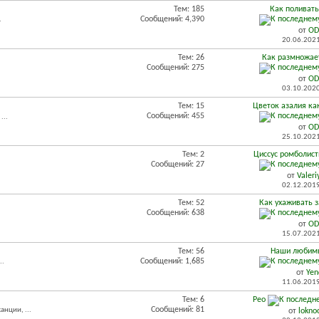
Тем: 185
Как поливат
Сообщений: 4,390
.
от
OD
20.06.202
Тем: 26
Как размножае
Сообщений: 275
от
OD
03.10.202
Тем: 15
Цветок азалия как
Сообщений: 455
...
от
OD
25.10.202
Тем: 2
Циссус ромболист
Сообщений: 27
.
от
Valer
02.12.201
Тем: 52
Как ухаживать з
Сообщений: 638
от
OD
15.07.202
Тем: 56
Наши любим
Сообщений: 1,685
..
от
Yen
11.06.201
Тем: 6
Рео
Сообщений: 81
нции, ...
от
lokno