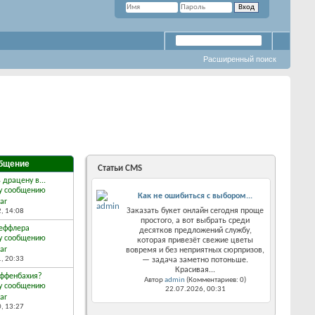
Расширенный поиск
бщение
Статьи CMS
 драцену в...
Как не ошибиться с выбором...
ar
Заказать букет онлайн сегодня проще
2,
14:08
простого, а вот выбрать среди
еффлера
десятков предложений службу,
которая привезёт свежие цветы
ar
вовремя и без неприятных сюрпризов,
1,
20:33
— задача заметно потоньше.
Красивая...
иффенбахия?
Автор
admin
(Комментариев: 0)
22.07.2026,
00:31
ar
0,
13:27