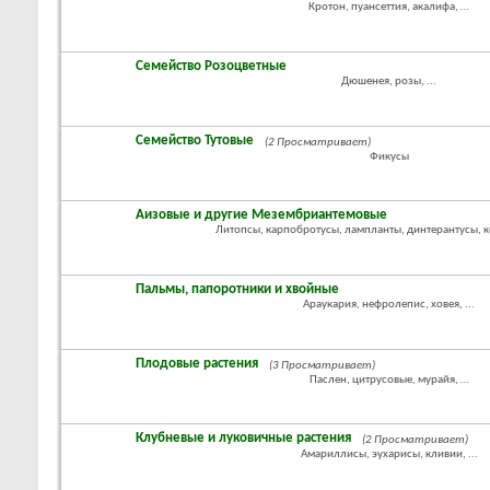
Кротон, пуансеттия, акалифа, …
Семейство Розоцветные
Дюшенея, розы, ...
Семейство Тутовые
(2 Просматривает)
Фикусы
Аизовые и другие Мезембриантемовые
Литопсы, карпобротусы, лампланты, динтерантусы, к
Пальмы, папоротники и хвойные
Араукария, нефролепис, ховея, ...
Плодовые растения
(3 Просматривает)
Паслен, цитрусовые, мурайя, …
Клубневые и луковичные растения
(2 Просматривает)
Амариллисы, эухарисы, кливии, ...