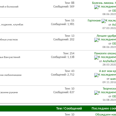
Тем: 88
Болезнь лимона.
Сообщений: 569
лей и болезней
от
OD
08.06.202
Тем: 55
Гортензия
Сообщений: 1,981
, лоджиях, клумбах
от
As
07.03.202
Тем: 13
Лучшее удобре
Сообщений: 202
ебных участков
от
OD
08.06.202
Тем: 254
Помогите опозн
Сообщений: 1,138
мых Вам растений
от
Anzhelka
28.03.202
Тем: 43
А вот мои к
Сообщений: 2,752
оими любимчиками
от
шак
09.11.201
Тем: 10
Творческ
Сообщений: 637
 своими руками
от
OD
16.08.202
Тем / Сообщений
Последнее соо
Тем: 10
Обсуждаем нов