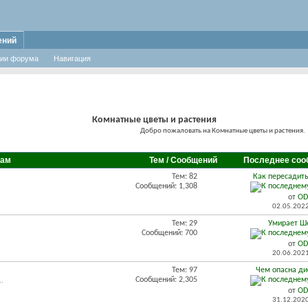
ений
ии форума
Навигация
Комнатные цветы и растения
Добро пожаловать на Комнатные цветы и растения.
вам
Тем / Сообщений
Последнее соо
Тем: 82
Как пересадить
Сообщений: 1,308
от
OD
02.05.202
Тем: 29
Умирает Ш
Сообщений: 700
от
OD
20.06.202
Тем: 97
Чем опасна д
Сообщений: 2,305
..
от
OD
31.12.202