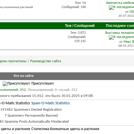
Тем: 54
Химчистка мебели
Сообщений: 146
ену комнатных растений
от
OD
20.07.202
Тем / Сообщений
Последнее соо
Тем: 3,871
Выставка пеларгон
Сообщений:
139,145
от
Мисс 
08.03.201
делы прочитаны
|
Руководство сайта
Кто на сайте
Присутствуют
осетителей: 352
.
Пользователей: 0, гостей: 352
нного пребывания 15,452, это было 30.01.2025 в
09:08
.
Spam-O-Matic Statistics
191462 Spammers Denied Registration
7 Spammers Permanently Banned
65 Spammy Posts Automatically Moderated
Статистика Комнатные цветы и растения