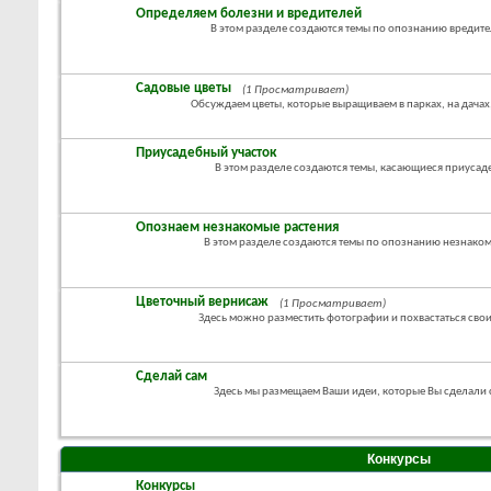
Определяем болезни и вредителей
В этом разделе создаются темы по опознанию вредите
Садовые цветы
(1 Просматривает)
Обсуждаем цветы, которые выращиваем в парках, на дачах
Приусадебный участок
В этом разделе создаются темы, касающиеся приусад
Опознаем незнакомые растения
В этом разделе создаются темы по опознанию незнако
Цветочный вернисаж
(1 Просматривает)
Здесь можно разместить фотографии и похвастаться св
Сделай сам
Здесь мы размещаем Ваши идеи, которые Вы сделали
Конкурсы
Конкурсы