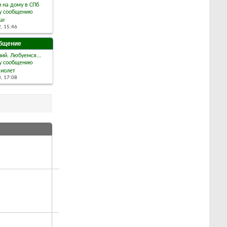
 на дому в СПб
ar
2,
15:46
бщение
ий. Любуемся...
Виолет
3,
17:08