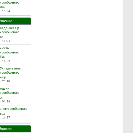
sha
3,
13:54
бщение
0 до 30000р....
ar
2,
15:01
рность
dika
6,
14:59
 Укладывание...
pPop
6,
23:10
 кошки
ar
0,
01:26
etty
6,
16:27
бщение