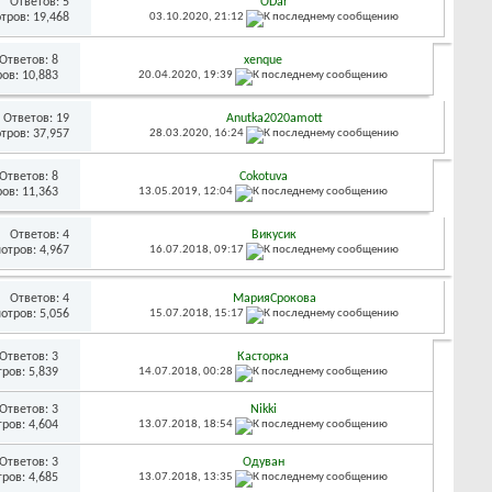
Ответов:
5
ODar
тров: 19,468
03.10.2020,
21:12
Ответов:
8
xenque
ов: 10,883
20.04.2020,
19:39
Ответов:
19
Anutka2020amott
тров: 37,957
28.03.2020,
16:24
Ответов:
8
Cokotuva
ов: 11,363
13.05.2019,
12:04
Ответов:
4
Викусик
отров: 4,967
16.07.2018,
09:17
Ответов:
4
МарияСрокова
отров: 5,056
15.07.2018,
15:17
Ответов:
3
Касторка
ров: 5,839
14.07.2018,
00:28
Ответов:
3
Nikki
ров: 4,604
13.07.2018,
18:54
Ответов:
3
Одуван
ров: 4,685
13.07.2018,
13:35