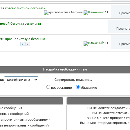
 за краснолистной бегонией
Просмо
невой бегонии семенами
Просмотр
ести краснолистную бегонию
Просмо
1
2
Настройка отображения тем
ки:
Сортировать темы по...
возрастанию
убыванию
ые сообщения
Вы
не можете
создавать 
Вы
не можете
отвечать
танных сообщений
Вы
не можете
прикреплят
 непрочитанными сообщениями
Вы
не можете
редактировать 
без непрочитанных сообщений