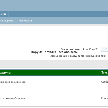
ений
ии форума
Навигация
С
Показаны темы с 1 по 20 из 71
Форум:
Болталка - всё обо всём
Здесь разрешено заводить топики на любую тему
разделы
Тем 
Сооб
ки с рассказами о себе.
Сооб
 с разными событиями