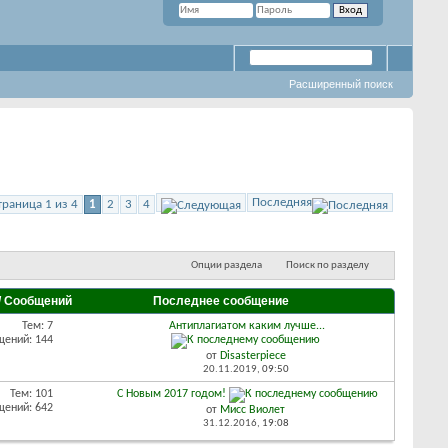
Расширенный поиск
Последняя
траница 1 из 4
1
2
3
4
Опции раздела
Поиск по разделу
/ Сообщений
Последнее сообщение
Тем: 7
Антиплагиатом каким лучше...
щений: 144
от
Disasterpiece
20.11.2019,
09:50
Тем: 101
С Новым 2017 годом!
щений: 642
от
Мисс Виолет
31.12.2016,
19:08