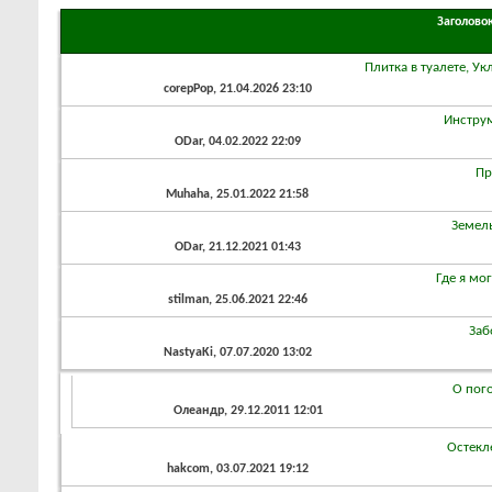
Заголово
Плитка в туалете, Ук
corepPop
, 21.04.2026 23:10
Инструм
ODar
, 04.02.2022 22:09
Пр
Muhaha
, 25.01.2022 21:58
Земел
ODar
, 21.12.2021 01:43
Где я мо
stilman
, 25.06.2021 22:46
Заб
NastyaKi
, 07.07.2020 13:02
О пог
Олеандр
, 29.12.2011 12:01
Остекл
hakcom
, 03.07.2021 19:12