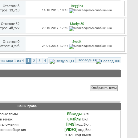
Ответов:
6
Reggina
тров: 13,713
14.10.2018,
13:13
Ответов:
52
Mariya30
тров: 48,922
20.10.2017,
17:40
Ответов:
0
Svetik
отров: 4,996
24.04.2016,
17:44
Последняя
траница 1 из 4
1
2
3
4
Ваши права
новые темы
BB коды
Вкл.
 в темах
Смайлы
Вкл.
ь вложения
[IMG]
код
Вкл.
свои сообщения
[VIDEO]
код
Вкл.
HTML код
Выкл.