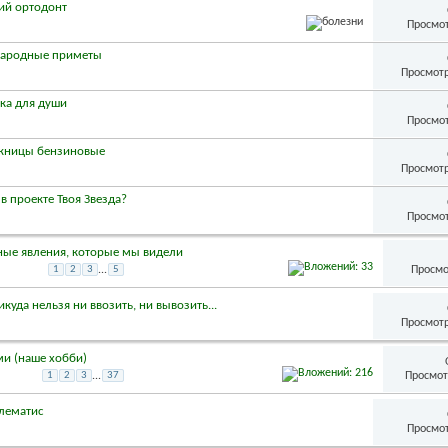
ий ортодонт
Просмот
ародные приметы
Просмотр
ка для души
Просмот
жницы бензиновые
Просмотр
в проекте Твоя Звезда?
Просмот
ые явления, которые мы видели
Просмо
1
2
3
...
5
куда нельзя ни ввозить, ни вывозить...
Просмотр
и (наше хобби)
Просмот
1
2
3
...
37
лематис
Просмот