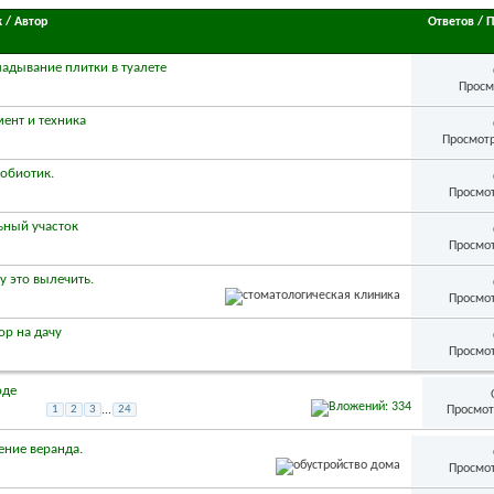
к
/
Автор
Ответов
/
П
ладывание плитки в туалете
Просм
ент и техника
Просмотр
обиотик.
Просмот
ьный участок
Просмот
гу это вылечить.
Просмот
ор на дачу
Просмот
оде
Просмот
1
2
3
...
24
ение веранда.
Просмот