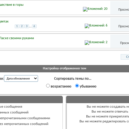
шествие в горы
Просмо
цветах
Просмо
1
2
3
...
6
Пасхе своими руками
Просм
С
Настройка отображения тем
ки:
Сортировать темы по...
возрастанию
убыванию
ые сообщения
Вы
не можете
создавать 
Вы
не можете
отвечать
танных сообщений
Вы
не можете
прикреплят
 непрочитанными сообщениями
Вы
не можете
редактировать 
без непрочитанных сообщений