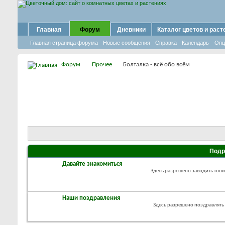
Главная
Форум
Дневники
Каталог цветов и раст
Главная страница форума
Новые сообщения
Справка
Календарь
Опц
Форум
Прочее
Болталка - всё обо всём
Под
Давайте знакомиться
Здесь разрешено заводить топи
Наши поздравления
Здесь разрешено поздравлять