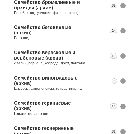
Семейство бромелиевые и
32
орхидеи (архив)
Бильбергии, гусмании, фаленопсисы, ...
Семейство бегониевые
24
(архив)
Бегонии, ...
Семейство вересковые и
10
вербеновые (архив)
Азалии, вербена, клеродендрум, лантана, ...
Семейство виноградовые
5
(архив)
Циссусы, ампелопсисы, тетрастигмы, ...
Семейство гераниевые
10
(архив)
Герани, пеларгонии, …
Семейство геснериевые
31
(архив)