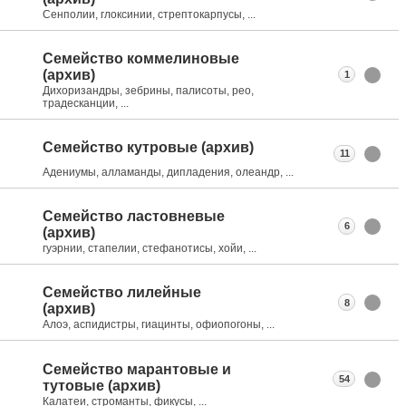
Сенполии, глоксинии, стрептокарпусы, ...
Семейство коммелиновые
(архив)
1
Дихоризандры, зебрины, палисоты, рео,
традесканции, ...
Семейство кутровые (архив)
11
Адениумы, алламанды, дипладения, олеандр, ...
Семейство ластовневые
6
(архив)
гуэрнии, стапелии, стефанотисы, хойи, ...
Семейство лилейные
8
(архив)
Алоэ, аспидистры, гиацинты, офиопогоны, ...
Семейство марантовые и
54
тутовые (архив)
Калатеи, строманты, фикусы, ...