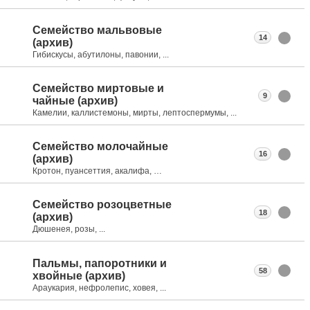
Семейство мальвовые
14
(архив)
Гибискусы, абутилоны, павонии, ...
Семейство миртовые и
9
чайные (архив)
Камелии, каллистемоны, мирты, лептоспермумы, ...
Семейство молочайные
16
(архив)
Кротон, пуансеттия, акалифа, …
Семейство розоцветные
18
(архив)
Дюшенея, розы, ...
Пальмы, папоротники и
58
хвойные (архив)
Араукария, нефролепис, ховея, ...