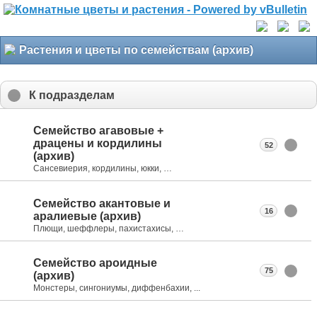
Растения и цветы по семействам (архив)
К подразделам
Семейство агавовые +
драцены и кордилины
52
(архив)
Сансевиерия, кордилины, юкки, …
Семейство акантовые и
16
аралиевые (архив)
Плющи, шеффлеры, пахистахисы, …
Семейство ароидные
75
(архив)
Монстеры, сингониумы, диффенбахии, ...