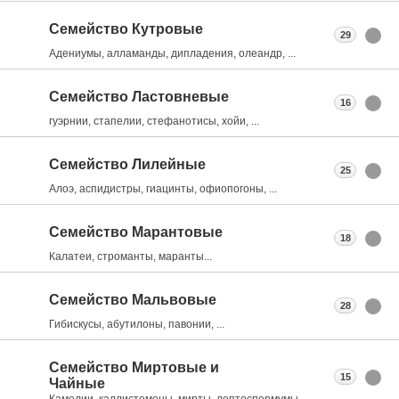
Семейство Кутровые
29
Адениумы, алламанды, дипладения, олеандр, ...
Семейство Ластовневые
16
гуэрнии, стапелии, стефанотисы, хойи, ...
Семейство Лилейные
25
Алоэ, аспидистры, гиацинты, офиопогоны, ...
Семейство Марантовые
18
Калатеи, строманты, маранты...
Семейство Мальвовые
28
Гибискусы, абутилоны, павонии, ...
Семейство Миртовые и
15
Чайные
Камелии, каллистемоны, мирты, лептоспермумы, ...