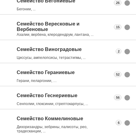
Семейство Бегониевые
26
Бегонии, ...
Семейство Вересковые и
15
Вербеновые
Азалии, вербена, клеродендрум, лантана, ...
Семейство Виноградовые
2
Циссусы, ампелопсисы, тетрастигмы, ...
Семейство Гераниевые
52
Герани, пеларгонии, …
Семейство Геснериевые
56
Сенполии, глоксинии, стрептокарпусы, ...
Семейство Коммелиновые
6
Дихоризандры, зебрины, палисоты, рео,
традесканции, ...