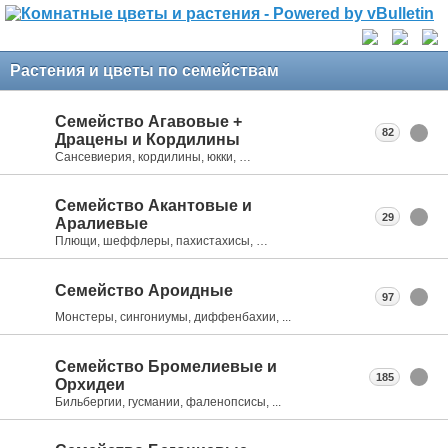
Растения и цветы по семействам
Семейство Агавовые +
82
Драцены и Кордилины
Сансевиерия, кордилины, юкки, …
Семейство Акантовые и
29
Аралиевые
Плющи, шеффлеры, пахистахисы, …
Семейство Ароидные
97
Монстеры, сингониумы, диффенбахии, ...
Семейство Бромелиевые и
185
Орхидеи
Бильбергии, гусмании, фаленопсисы, ...