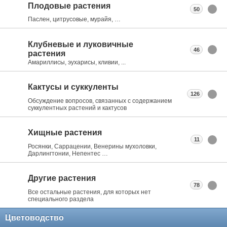
Плодовые растения
50
Паслен, цитрусовые, мурайя, …
Клубневые и луковичные
46
растения
Амариллисы, эухарисы, кливии, ...
Кактусы и суккуленты
126
Обсуждение вопросов, связанных с содержанием
суккулентных растений и кактусов
Хищные растения
11
Росянки, Саррацении, Венерины мухоловки,
Дарлингтонии, Непентес …
Другие растения
78
Все остальные растения, для которых нет
специального раздела
Цветоводство