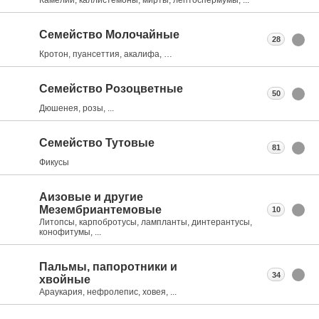
Семейство Молочайные
28
Кротон, пуансеттия, акалифа, …
Семейство Розоцветные
50
Дюшенея, розы, ...
Семейство Тутовые
81
Фикусы
Аизовые и другие
Мезембриантемовые
10
Литопсы, карпобротусы, лампланты, динтерантусы,
конофитумы, ...
Пальмы, папоротники и
34
хвойные
Араукария, нефролепис, ховея, ...