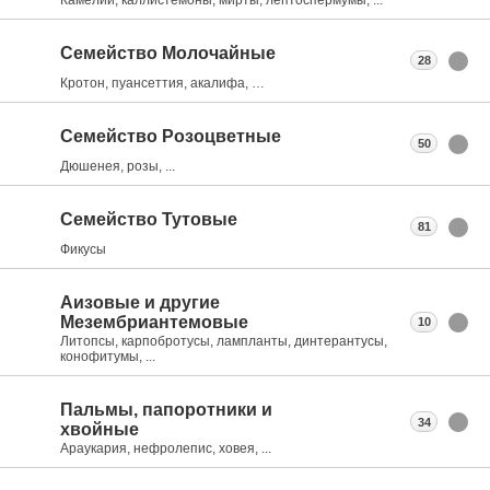
Семейство Молочайные
28
Кротон, пуансеттия, акалифа, …
Семейство Розоцветные
50
Дюшенея, розы, ...
Семейство Тутовые
81
Фикусы
Аизовые и другие
Мезембриантемовые
10
Литопсы, карпобротусы, лампланты, динтерантусы,
конофитумы, ...
Пальмы, папоротники и
34
хвойные
Араукария, нефролепис, ховея, ...