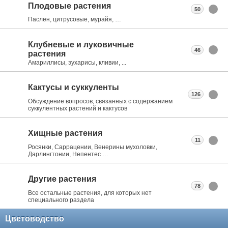
Плодовые растения
50
Паслен, цитрусовые, мурайя, …
Клубневые и луковичные
46
растения
Амариллисы, эухарисы, кливии, ...
Кактусы и суккуленты
126
Обсуждение вопросов, связанных с содержанием
суккулентных растений и кактусов
Хищные растения
11
Росянки, Саррацении, Венерины мухоловки,
Дарлингтонии, Непентес …
Другие растения
78
Все остальные растения, для которых нет
специального раздела
Цветоводство