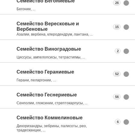
Семейство Бегониевые
26
Бегонии, ...
Семейство Вересковые и
15
Вербеновые
Азалии, вербена, клеродендрум, лантана, ...
Семейство Виноградовые
2
Циссусы, ампелопсисы, тетрастигмы, ...
Семейство Гераниевые
52
Герани, пеларгонии, …
Семейство Геснериевые
56
Сенполии, глоксинии, стрептокарпусы, ...
Семейство Коммелиновые
6
Дихоризандры, зебрины, палисоты, рео,
традесканции, ...