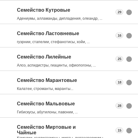
Семейство Кутровые
29
Адениумы, алламанды, дипладения, олеандр, ...
Семейство Ластовневые
16
гуэрнии, стапелии, стефанотисы, хойи, ...
Семейство Лилейные
25
Алоэ, аспидистры, гиацинты, офиопогоны, ...
Семейство Марантовые
18
Калатеи, строманты, маранты...
Семейство Мальвовые
28
Гибискусы, абутилоны, павонии, ...
Семейство Миртовые и
15
Чайные
Камелии, каллистемоны, мирты, лептоспермумы, ...