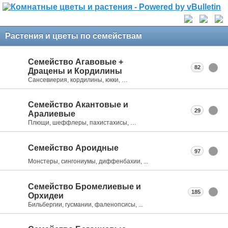
Растения и цветы по семействам
Семейство Агавовые +
82
Драцены и Кордилины
Сансевиерия, кордилины, юкки, …
Семейство Акантовые и
29
Аралиевые
Плющи, шеффлеры, пахистахисы, …
Семейство Ароидные
97
Монстеры, сингониумы, диффенбахии, ...
Семейство Бромелиевые и
185
Орхидеи
Бильбергии, гусмании, фаленопсисы, ...