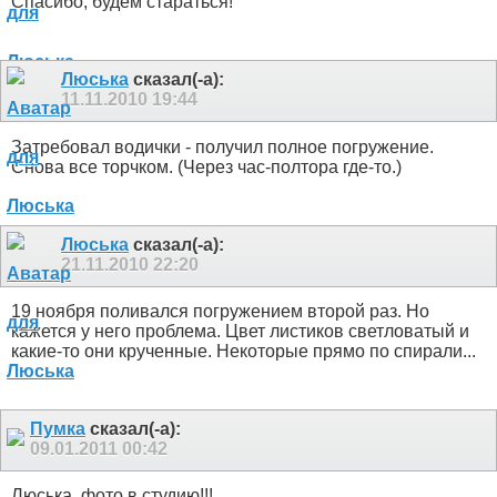
Спасибо, будем стараться!
Люська
сказал(-а):
11.11.2010
19:44
Затребовал водички - получил полное погружение.
Снова все торчком. (Через час-полтора где-то.)
Люська
сказал(-а):
21.11.2010
22:20
19 ноября поливался погружением второй раз. Но
кажется у него проблема. Цвет листиков светловатый и
какие-то они крученные. Некоторые прямо по спирали...
Пумка
сказал(-а):
09.01.2011
00:42
Люська, фото в студию!!!