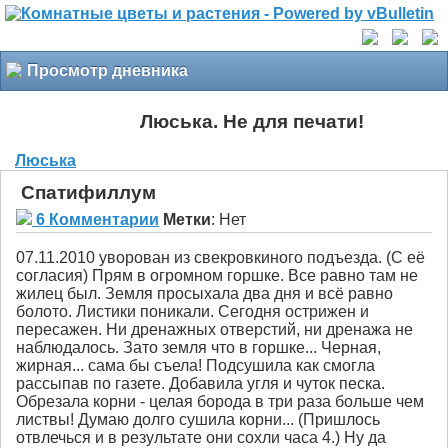
Просмотр дневника
Люська. Не для печати!
Люська
Спатифиллум
6 Комментарии
Метки
:
Нет
07.11.2010 уворован из свекровкиного подъезда. (С её
согласия) Прям в огромном горшке. Все равно там не
жилец был. Земля просыхала два дня и всё равно
болото. Листики поникали. Сегодня острижен и
пересажен. Ни дренажных отверстий, ни дренажа не
наблюдалось. Зато земля что в горшке... Черная,
жирная... сама бы съела!
Подсушила как смогла
рассыпав по газете. Добавила угля и чуток песка.
Обрезала корни - целая борода в три раза больше чем
листвы! Думаю долго сушила корни... (Пришлось
отвлечься и в результате они сохли часа 4.) Ну да