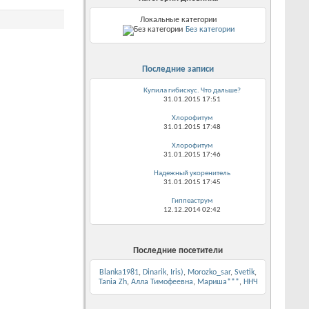
Локальные категории
Без категории
Последние записи
Купила гибискус. Что дальше?
31.01.2015
17:51
Хлорофитум
31.01.2015
17:48
Хлорофитум
31.01.2015
17:46
Надежный укоренитель
31.01.2015
17:45
Гиппеаструм
12.12.2014
02:42
Последние посетители
Blanka1981
,
Dinarik
,
Iris)
,
Morozko_sar
,
Svetik
,
Tania Zh
,
Алла Тимофеевна
,
Мариша***
,
ННЧ