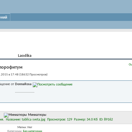
ений
Laodika
Оц
лорофитум
.2015 в 17:48 (18632 Просмотров)
щение от
DonnaRosa
......................
Миниатюры
Метки:
Нет
Категории
Без категории