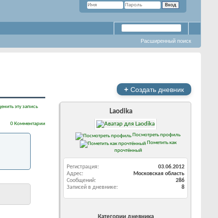
Расширенный поиск
+
Создать дневник
енить эту запись
Laodika
0 Комментарии
Посмотреть профиль
Пометить как
прочтённый
Регистрация
03.06.2012
Адрес
Московская область
Сообщений
286
Записей в дневнике
8
Категории дневника