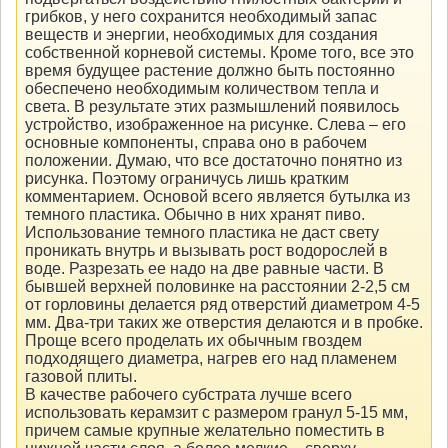
грибков, у него сохранится необходимый запас
веществ и энергии, необходимых для создания
собственной корневой системы. Кроме того, все это
время будущее растение должно быть постоянно
обеспечено необходимым количеством тепла и
света. В результате этих размышлений появилось
устройство, изображенное на рисунке. Слева – его
основные компоненты, справа оно в рабочем
положении. Думаю, что все достаточно понятно из
рисунка. Поэтому ограничусь лишь кратким
комментарием. Основой всего является бутылка из
темного пластика. Обычно в них хранят пиво.
Использование темного пластика не даст свету
проникать внутрь и вызывать рост водорослей в
воде. Разрезать ее надо на две равные части. В
бывшей верхней половинке на расстоянии 2-2,5 см
от горловины делается ряд отверстий диаметром 4-5
мм. Два-три таких же отверстия делаются и в пробке.
Проще всего проделать их обычным гвоздем
подходящего диаметра, нагрев его над пламенем
газовой плиты.
В качестве рабочего субстрата лучше всего
использовать керамзит с размером гранул 5-15 мм,
причем самые крупные желательно поместить в