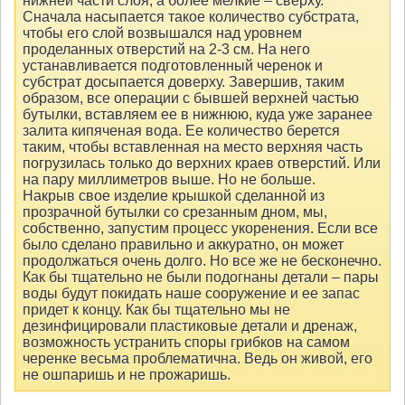
нижней части слоя, а более мелкие – сверху.
Сначала насыпается такое количество субстрата,
чтобы его слой возвышался над уровнем
проделанных отверстий на 2-3 см. На него
устанавливается подготовленный черенок и
субстрат досыпается доверху. Завершив, таким
образом, все операции с бывшей верхней частью
бутылки, вставляем ее в нижнюю, куда уже заранее
залита кипяченая вода. Ее количество берется
таким, чтобы вставленная на место верхняя часть
погрузилась только до верхних краев отверстий. Или
на пару миллиметров выше. Но не больше.
Накрыв свое изделие крышкой сделанной из
прозрачной бутылки со срезанным дном, мы,
собственно, запустим процесс укоренения. Если все
было сделано правильно и аккуратно, он может
продолжаться очень долго. Но все же не бесконечно.
Как бы тщательно не были подогнаны детали – пары
воды будут покидать наше сооружение и ее запас
придет к концу. Как бы тщательно мы не
дезинфицировали пластиковые детали и дренаж,
возможность устранить споры грибков на самом
черенке весьма проблематична. Ведь он живой, его
не ошпаришь и не прожаришь.