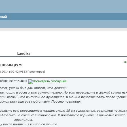
ений
Laodika
Оц
иппеаструм
.2014 в 02:42 (9553 Просмотров)
общение от
Кысик
жется, уже ж был дан ответ, что делать.
же пошли в рост и это замечательно, Но вот пересадить в свежий грунт н
 ждать весны! Это выгоночное луковичное, и можно пересаживать после цвете
посмотрим еще раз мой ответ. Просто повторю:
режьте ее и пересадите в горшок около 15 см в диаметре, разложив по холм
е! И только на очень солнечное окно. И поставьте горшочки в тяжелые кашпо,
завалились.
ду после полива из кашпо сливайте.