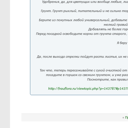
Удобрения, да, для цветущих или вообще любые, ли
Грунт. Грунт рыхлый, питательный и не сильно то
Берите из покупных любой универсальный, добавьте
мелкий гравий
Добавлять не более гор
Перед посадкой освободите корни от грунта старого,
Я беру
Да, после выхода стрелки пойдут расти листья, их не
Так что, теперь пересаживайте с сухой очисткой 
посадите в горшок со свежим грунтом, и уже ра
Посмотрите, как правил
http://frauflora.ru/viewtopic.php?p=143787#p1437
«
П