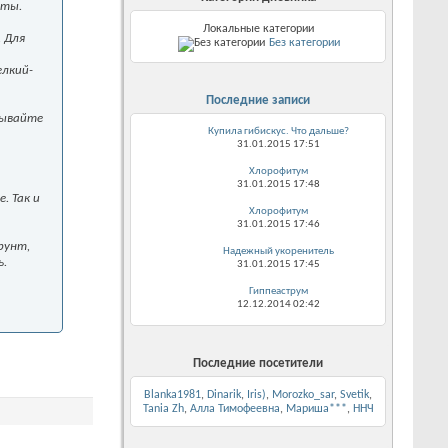
нты.
Локальные категории
 Для
Без категории
елкий-
Последние записи
мывайте
Купила гибискус. Что дальше?
31.01.2015
17:51
Хлорофитум
31.01.2015
17:48
. Так и
Хлорофитум
31.01.2015
17:46
рунт,
Надежный укоренитель
ь.
31.01.2015
17:45
Гиппеаструм
12.12.2014
02:42
Последние посетители
Blanka1981
,
Dinarik
,
Iris)
,
Morozko_sar
,
Svetik
,
Tania Zh
,
Алла Тимофеевна
,
Мариша***
,
ННЧ