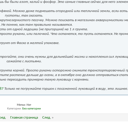
шь бы были азот, калий и фосфор. Это самые главные сейчас для него элеме
рфяной. Можно даже подмешать огородной или тепличной земли, если есть.
густоты, так сказать.
 крупнозернистого песочку. Можно поискать в магазинах аквариумистики м
. Не помню, как там правильно называется.
сти от одной ладошки (не пригоршня) на 1 л грунта.
 просто руками, или палочкой. Что останется, то пусть останется. Не про
 грунт от Фаско в желтой упаковке.
 трогайте, они очень нужны для дальнейшей жизни и накопления сил луковице
сажайте с листьями.
от грунта корней. Просто руками осторожно снимите транспортировочный г
стите растение дальше до осени, а в октябре оно должно отправиться спат
ьно пересадить примерно такую луковицу с корнями.
87
Только не погружайте горшок с посаженной луковицей в воду, это лишнее.
Метки:
Нет
Категории
Без категории
ред.
Главная страница
След.
»