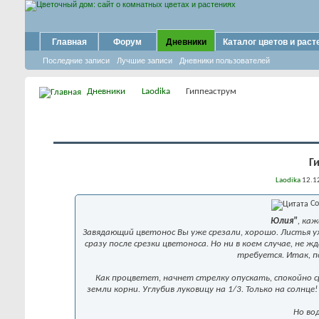
Главная
Форум
Дневники
Каталог цветов и раст
Последние записи
Лучшие записи
Дневники пользователей
Дневники
Laodika
Гиппеаструм
Г
Laodika
12.12
Со
Юлия"
, ка
Завядающий цветонос Вы уже срезали, хорошо. Листья у
сразу после срезки цветоноса. Но ни в коем случае, не
требуется. Итак, 
Как процветет, начнет стрелку опускать, спокойно с
земли корни. Углубив луковицу на 1/3. Только на солнц
Но во