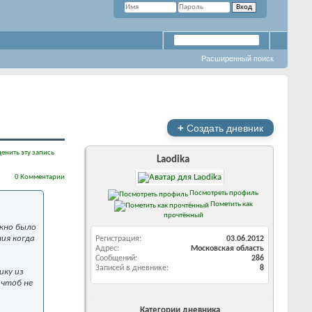
Расширенный поиск
+
Создать дневник
енить эту запись
Laodika
0 Комментарии
Посмотреть профиль
Пометить как
прочтённый
ужно было
ния когда
Регистрация
03.06.2012
Адрес
Московская область
Сообщений
286
Записей в дневнике
8
ику из
 чтоб не
Категории дневника